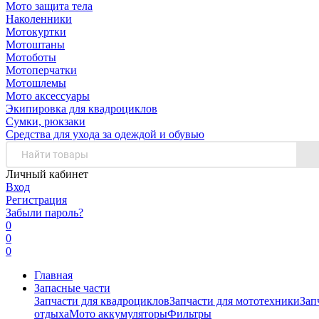
Мото защита тела
Наколенники
Мотокуртки
Мотоштаны
Мотоботы
Мотоперчатки
Мотошлемы
Мото аксессуары
Экипировка для квадроциклов
Сумки, рюкзаки
Средства для ухода за одеждой и обувью
Личный кабинет
Вход
Регистрация
Забыли пароль?
0
0
0
Главная
Запасные части
Запчасти для квадроциклов
Запчасти для мототехники
Зап
отдыха
Мото аккумуляторы
Фильтры