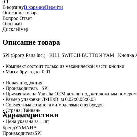
0 T
В корзину
В корзине
Перейти
Описание товара
Вопрос-Ответ
Отзывы
0
Дисклеймер
Описание товара
SPI (Sports Parts Inc.) - KILL SWITCH BUTTON YAM - Кнопка
• Комплект состоит только из механической части кнопки
• Масса брутто, кг 0.01
• Новая продукция
• Производитель - SPI
• Прямая замена Yamaha OEM детали под каталожным номером
• Размер упаковки ДхШхВ, м 0.02x0.05x0.03
• Совместима со многими моделями снегоходов
• Страна: Тайвань
Характеристики
• Цвет красный
• Цена указана за 1 шт
Бренд
YAMAHA
Производитель
SPI