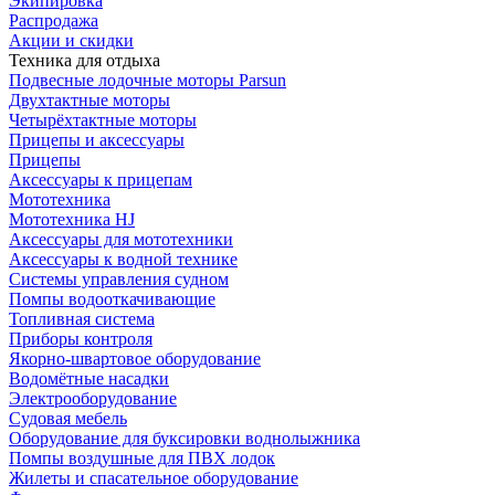
Экипировка
Распродажа
Акции и скидки
Техника для отдыха
Подвесные лодочные моторы Parsun
Двухтактные моторы
Четырёхтактные моторы
Прицепы и аксессуары
Прицепы
Аксессуары к прицепам
Мототехника
Мототехника HJ
Аксессуары для мототехники
Аксессуары к водной технике
Системы управления судном
Помпы водооткачивающие
Топливная система
Приборы контроля
Якорно-швартовое оборудование
Водомётные насадки
Электрооборудование
Судовая мебель
Оборудование для буксировки воднолыжника
Помпы воздушные для ПВХ лодок
Жилеты и спасательное оборудование