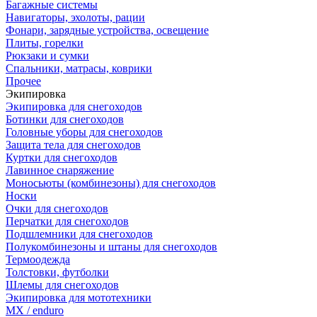
Багажные системы
Навигаторы, эхолоты, рации
Фонари, зарядные устройства, освещение
Плиты, горелки
Рюкзаки и сумки
Спальники, матрасы, коврики
Прочее
Экипировка
Экипировка для снегоходов
Ботинки для снегоходов
Головные уборы для снегоходов
Защита тела для снегоходов
Куртки для снегоходов
Лавинное снаряжение
Моносьюты (комбинезоны) для снегоходов
Носки
Очки для снегоходов
Перчатки для снегоходов
Подшлемники для снегоходов
Полукомбинезоны и штаны для снегоходов
Термоодежда
Толстовки, футболки
Шлемы для снегоходов
Экипировка для мототехники
MX / enduro