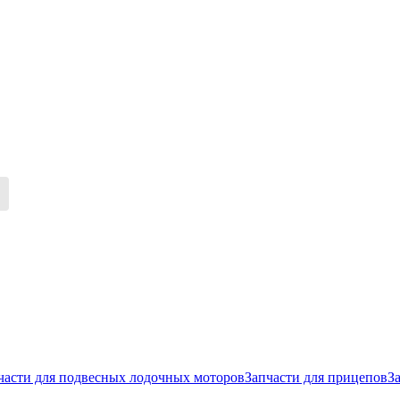
части для подвесных лодочных моторов
Запчасти для прицепов
З