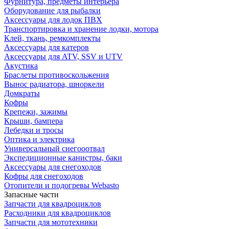
Фурнитура, предметы интерьера
Оборудование для рыбалки
Аксессуары для лодок ПВХ
Транспортировка и хранение лодки, мотора
Клей, ткань, ремкомплекты
Аксессуары для катеров
Аксессуары для ATV, SSV и UTV
Акустика
Браслеты противоскольжения
Вынос радиатора, шноркели
Домкраты
Кофры
Крепежи, зажимы
Крыши, бампера
Лебедки и тросы
Оптика и электрика
Универсальный снегооотвал
Экспедиционные канистры, баки
Аксессуары для снегоходов
Кофры для снегоходов
Отопители и подогревы Webasto
Запасные части
Запчасти для квадроциклов
Расходники для квадроциклов
Запчасти для мототехники