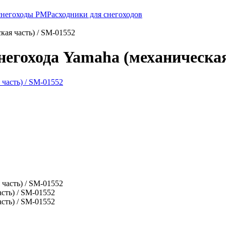
 снегоходы РМ
Расходники для снегоходов
кая часть) / SM-01552
егохода Yamaha (механическая
сть) / SM-01552
сть) / SM-01552