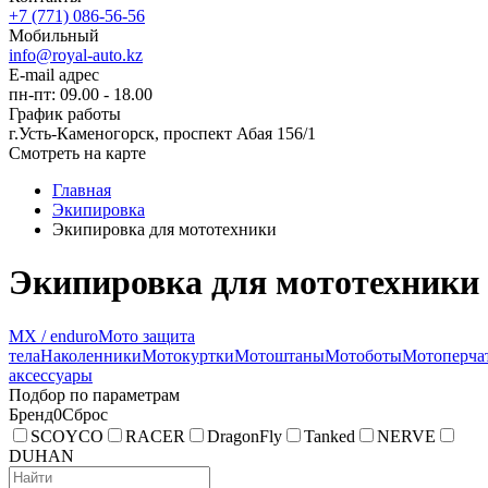
+7 (771) 086-56-56
Мобильный
info@royal-auto.kz
E-mail адрес
пн-пт: 09.00 - 18.00
График работы
г.Усть-Каменогорск, проспект Абая 156/1
Смотреть на карте
Главная
Экипировка
Экипировка для мототехники
Экипировка для мототехники
MX / enduro
Мото защита
тела
Наколенники
Мотокуртки
Мотоштаны
Мотоботы
Мотоперча
аксессуары
Подбор по параметрам
Бренд
0
Сброс
SCOYCO
RACER
DragonFly
Tanked
NERVE
DUHAN