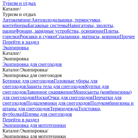
Туризм и отдых
Каталог
/
Туризм и отдых
Автокемпинг
Автохолодильники, термосумки,
контейнеры
Багажные системы
Навигаторы, эхолоты,
рации
Фонари, зарядные устройства, освещение
Плиты,
горелки
Рюкзаки и сумки
Спальники, матрасы, коврики
Прочее
Перейти в раздел
Экипировка
Каталог
/
Экипировка
Экипировка для снегоходов
Каталог
/
Экипировка
/
Экипировка для снегоходов
Ботинки для снегоходов
Головные уборы для
снегоходов
Защита тела для снегоходов
Куртки для
снегоходов
Лавинное снаряжение
Моносьюты (комбинезоны)
для снегоходов
Носки
Очки для снегоходов
Перчатки для
снегоходов
Подшлемники для снегоходов
Полукомбинезоны и
штаны для снегоходов
Термоодежда
Толстовки,
футболки
Шлемы для снегоходов
Перейти в раздел
Экипировка для мототехники
Каталог
/
Экипировка
/
Экипировка для мототехники