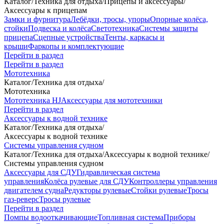
Каталог
/
Техника для отдыха
/
Прицепы и аксессуары
/
Аксессуары к прицепам
Замки и фурнитура
Лебёдки, тросы, упоры
Опорные колёса,
стойки
Подвеска и колёса
Светотехника
Системы защиты
прицепа
Сцепные устройства
Тенты, каркасы и
крыши
Фаркопы и комплектующие
Перейти в раздел
Перейти в раздел
Мототехника
Каталог
/
Техника для отдыха
/
Мототехника
Мототехника HJ
Аксессуары для мототехники
Перейти в раздел
Аксессуары к водной технике
Каталог
/
Техника для отдыха
/
Аксессуары к водной технике
Системы управления судном
Каталог
/
Техника для отдыха
/
Аксессуары к водной технике
/
Системы управления судном
Аксессуары для СДУ
Гидравлическая система
управления
Колёса рулевые для СДУ
Контроллеры управления
двигателем судна
Редукторы рулевые
Стойки рулевые
Тросы
газ-реверс
Тросы рулевые
Перейти в раздел
Помпы водооткачивающие
Топливная система
Приборы