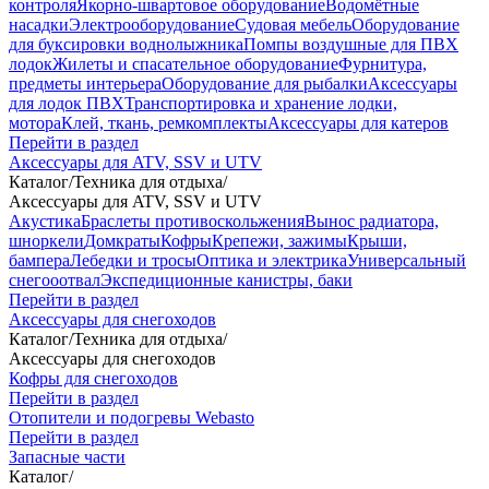
контроля
Якорно-швартовое оборудование
Водомётные
насадки
Электрооборудование
Судовая мебель
Оборудование
для буксировки воднолыжника
Помпы воздушные для ПВХ
лодок
Жилеты и спасательное оборудование
Фурнитура,
предметы интерьера
Оборудование для рыбалки
Аксессуары
для лодок ПВХ
Транспортировка и хранение лодки,
мотора
Клей, ткань, ремкомплекты
Аксессуары для катеров
Перейти в раздел
Аксессуары для ATV, SSV и UTV
Каталог
/
Техника для отдыха
/
Аксессуары для ATV, SSV и UTV
Акустика
Браслеты противоскольжения
Вынос радиатора,
шноркели
Домкраты
Кофры
Крепежи, зажимы
Крыши,
бампера
Лебедки и тросы
Оптика и электрика
Универсальный
снегооотвал
Экспедиционные канистры, баки
Перейти в раздел
Аксессуары для снегоходов
Каталог
/
Техника для отдыха
/
Аксессуары для снегоходов
Кофры для снегоходов
Перейти в раздел
Отопители и подогревы Webasto
Перейти в раздел
Запасные части
Каталог
/