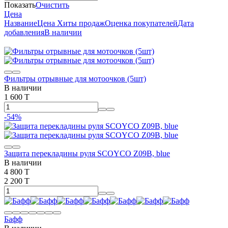
Показать
Очистить
Цена
Название
Цена
Хиты продаж
Оценка покупателей
Дата
добавления
В наличии
Фильтры отрывные для мотоочков (5шт)
В наличии
1 600 T
-54%
Защита перекладины руля SCOYCO Z09B, blue
В наличии
4 800 T
2 200 T
Бафф