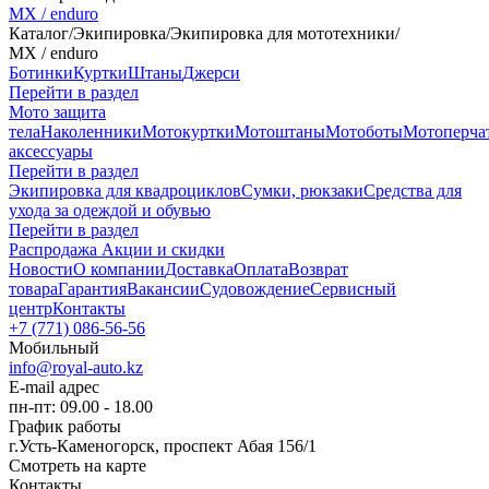
MX / enduro
Каталог
/
Экипировка
/
Экипировка для мототехники
/
MX / enduro
Ботинки
Куртки
Штаны
Джерси
Перейти в раздел
Мото защита
тела
Наколенники
Мотокуртки
Мотоштаны
Мотоботы
Мотоперча
аксессуары
Перейти в раздел
Экипировка для квадроциклов
Сумки, рюкзаки
Средства для
ухода за одеждой и обувью
Перейти в раздел
Распродажа
Акции и скидки
Новости
О компании
Доставка
Оплата
Возврат
товара
Гарантия
Вакансии
Судовождение
Сервисный
центр
Контакты
+7 (771) 086-56-56
Мобильный
info@royal-auto.kz
E-mail адрес
пн-пт: 09.00 - 18.00
График работы
г.Усть-Каменогорск, проспект Абая 156/1
Смотреть на карте
Контакты