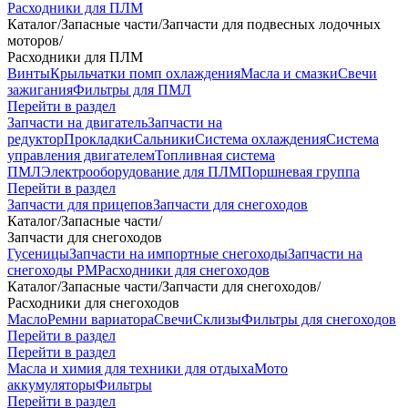
Расходники для ПЛМ
Каталог
/
Запасные части
/
Запчасти для подвесных лодочных
моторов
/
Расходники для ПЛМ
Винты
Крыльчатки помп охлаждения
Масла и смазки
Свечи
зажигания
Фильтры для ПМЛ
Перейти в раздел
Запчасти на двигатель
Запчасти на
редуктор
Прокладки
Сальники
Система охлаждения
Система
управления двигателем
Топливная система
ПМЛ
Электрооборудование для ПЛМ
Поршневая группа
Перейти в раздел
Запчасти для прицепов
Запчасти для снегоходов
Каталог
/
Запасные части
/
Запчасти для снегоходов
Гусеницы
Запчасти на импортные снегоходы
Запчасти на
снегоходы РМ
Расходники для снегоходов
Каталог
/
Запасные части
/
Запчасти для снегоходов
/
Расходники для снегоходов
Масло
Ремни вариатора
Свечи
Склизы
Фильтры для снегоходов
Перейти в раздел
Перейти в раздел
Масла и химия для техники для отдыха
Мото
аккумуляторы
Фильтры
Перейти в раздел