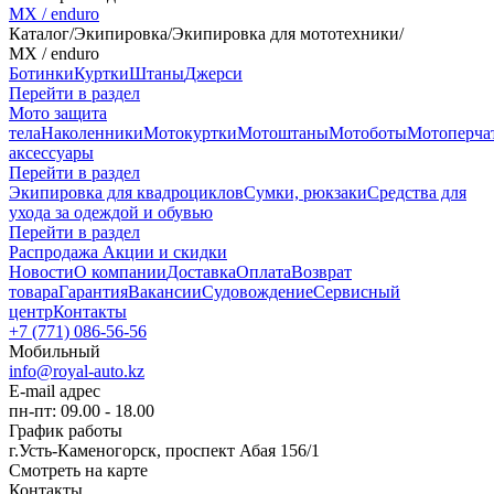
MX / enduro
Каталог
/
Экипировка
/
Экипировка для мототехники
/
MX / enduro
Ботинки
Куртки
Штаны
Джерси
Перейти в раздел
Мото защита
тела
Наколенники
Мотокуртки
Мотоштаны
Мотоботы
Мотоперча
аксессуары
Перейти в раздел
Экипировка для квадроциклов
Сумки, рюкзаки
Средства для
ухода за одеждой и обувью
Перейти в раздел
Распродажа
Акции и скидки
Новости
О компании
Доставка
Оплата
Возврат
товара
Гарантия
Вакансии
Судовождение
Сервисный
центр
Контакты
+7 (771) 086-56-56
Мобильный
info@royal-auto.kz
E-mail адрес
пн-пт: 09.00 - 18.00
График работы
г.Усть-Каменогорск, проспект Абая 156/1
Смотреть на карте
Контакты