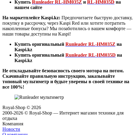
Купить
Runleader RL-HM035Z
и
RL-HM035D
на
нашем сайте
На маркетплейсе Kaspi.kz:
Предпочитаете быструю доставку,
покупку в рассрочку, через Kaspi Red или хотите потратить
накопленные бонусы? Мы позаботились о вашем комфорте —
наши товары доступны на Kaspi!
Купить оригинальный
Runleader RL-HM035Z
на
Kaspi.kz
Купить оригинальный
Runleader RL-HM035D
на
Kaspi.kz
Не откладывайте безопасность своего мотора на потом.
Скачивайте правильную инструкцию, заказывайте
топовый мультиметр и будьте уверены в своей технике на
все 100%!
Royal-Shop
© 2026
2000-2026 © Royal-Shop — Интернет магазин техники для
отдыха
Компания
Новости
О компании