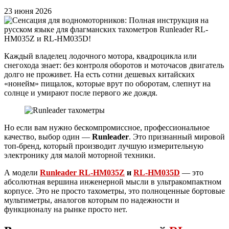
23 июня 2026
Каждый владелец лодочного мотора, квадроцикла или
снегохода знает: без контроля оборотов и моточасов двигатель
долго не проживет. На есть сотни дешевых китайских
«нонейм» пищалок, которые врут по оборотам, слепнут на
солнце и умирают после первого же дождя.
Но если вам нужно бескомпромиссное, профессиональное
качество, выбор один —
Runleader
. Это признанный мировой
топ-бренд, который производит лучшую измерительную
электронику для малой моторной техники.
А модели
Runleader RL-HM035Z
и
RL-HM035D
— это
абсолютная вершина инженерной мысли в ультракомпактном
корпусе. Это не просто тахометры, это полноценные бортовые
мультиметры, аналогов которым по надежности и
функционалу на рынке просто нет.