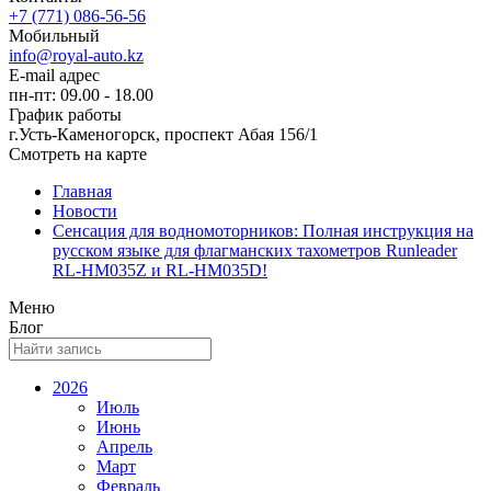
+7 (771) 086-56-56
Мобильный
info@royal-auto.kz
E-mail адрес
пн-пт: 09.00 - 18.00
График работы
г.Усть-Каменогорск, проспект Абая 156/1
Смотреть на карте
Главная
Новости
Сенсация для водномоторников: Полная инструкция на
русском языке для флагманских тахометров Runleader
RL-HM035Z и RL-HM035D!
Меню
Блог
2026
Июль
Июнь
Апрель
Март
Февраль