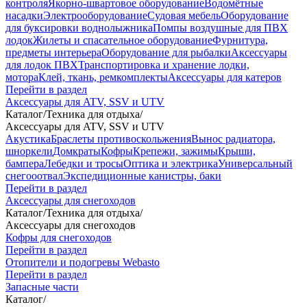
контроля
Якорно-швартовое оборудование
Водомётные
насадки
Электрооборудование
Судовая мебель
Оборудование
для буксировки воднолыжника
Помпы воздушные для ПВХ
лодок
Жилеты и спасательное оборудование
Фурнитура,
предметы интерьера
Оборудование для рыбалки
Аксессуары
для лодок ПВХ
Транспортировка и хранение лодки,
мотора
Клей, ткань, ремкомплекты
Аксессуары для катеров
Перейти в раздел
Аксессуары для ATV, SSV и UTV
Каталог
/
Техника для отдыха
/
Аксессуары для ATV, SSV и UTV
Акустика
Браслеты противоскольжения
Вынос радиатора,
шноркели
Домкраты
Кофры
Крепежи, зажимы
Крыши,
бампера
Лебедки и тросы
Оптика и электрика
Универсальный
снегооотвал
Экспедиционные канистры, баки
Перейти в раздел
Аксессуары для снегоходов
Каталог
/
Техника для отдыха
/
Аксессуары для снегоходов
Кофры для снегоходов
Перейти в раздел
Отопители и подогревы Webasto
Перейти в раздел
Запасные части
Каталог
/