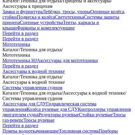
Каталог
/
Техника для отдыха
/
Прицепы и аксессуары
/
Аксессуары к прицепам
Замки и фурнитура
Лебёдки, тросы, упоры
Опорные колёса,
стойки
Подвеска и колёса
Светотехника
Системы защиты
прицепа
Сцепные устройства
Тенты, каркасы и
крыши
Фаркопы и комплектующие
Перейти в раздел
Перейти в раздел
Мототехника
Каталог
/
Техника для отдыха
/
Мототехника
Мототехника HJ
Аксессуары для мототехники
Перейти в раздел
Аксессуары к водной технике
Каталог
/
Техника для отдыха
/
Аксессуары к водной технике
Системы управления судном
Каталог
/
Техника для отдыха
/
Аксессуары к водной технике
/
Системы управления судном
Аксессуары для СДУ
Гидравлическая система
управления
Колёса рулевые для СДУ
Контроллеры управления
двигателем судна
Редукторы рулевые
Стойки рулевые
Тросы
газ-реверс
Тросы рулевые
Перейти в раздел
Помпы водооткачивающие
Топливная система
Приборы