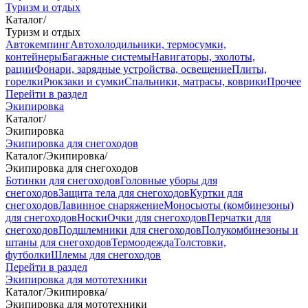
Туризм и отдых
Каталог
/
Туризм и отдых
Автокемпинг
Автохолодильники, термосумки,
контейнеры
Багажные системы
Навигаторы, эхолоты,
рации
Фонари, зарядные устройства, освещение
Плиты,
горелки
Рюкзаки и сумки
Спальники, матрасы, коврики
Прочее
Перейти в раздел
Экипировка
Каталог
/
Экипировка
Экипировка для снегоходов
Каталог
/
Экипировка
/
Экипировка для снегоходов
Ботинки для снегоходов
Головные уборы для
снегоходов
Защита тела для снегоходов
Куртки для
снегоходов
Лавинное снаряжение
Моносьюты (комбинезоны)
для снегоходов
Носки
Очки для снегоходов
Перчатки для
снегоходов
Подшлемники для снегоходов
Полукомбинезоны и
штаны для снегоходов
Термоодежда
Толстовки,
футболки
Шлемы для снегоходов
Перейти в раздел
Экипировка для мототехники
Каталог
/
Экипировка
/
Экипировка для мототехники