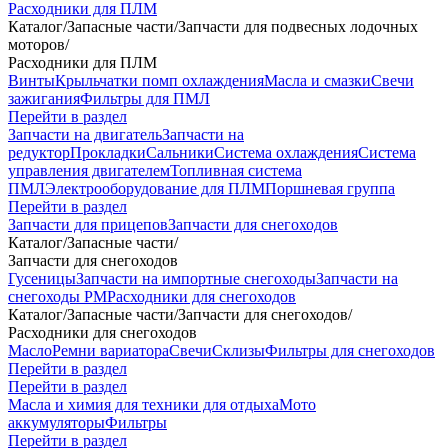
Расходники для ПЛМ
Каталог
/
Запасные части
/
Запчасти для подвесных лодочных
моторов
/
Расходники для ПЛМ
Винты
Крыльчатки помп охлаждения
Масла и смазки
Свечи
зажигания
Фильтры для ПМЛ
Перейти в раздел
Запчасти на двигатель
Запчасти на
редуктор
Прокладки
Сальники
Система охлаждения
Система
управления двигателем
Топливная система
ПМЛ
Электрооборудование для ПЛМ
Поршневая группа
Перейти в раздел
Запчасти для прицепов
Запчасти для снегоходов
Каталог
/
Запасные части
/
Запчасти для снегоходов
Гусеницы
Запчасти на импортные снегоходы
Запчасти на
снегоходы РМ
Расходники для снегоходов
Каталог
/
Запасные части
/
Запчасти для снегоходов
/
Расходники для снегоходов
Масло
Ремни вариатора
Свечи
Склизы
Фильтры для снегоходов
Перейти в раздел
Перейти в раздел
Масла и химия для техники для отдыха
Мото
аккумуляторы
Фильтры
Перейти в раздел