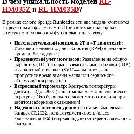
В чем уникальность моделей
RL-
HM035Z
и
RL-HM035D
?
В рамках самого бренда
Runleader
эти две модели считаются
«заряженными флагманами». При своих миниатюрных
размерах они упакованы функциями под завязку:
Интеллектуальный контроль 2Т и 4Т двигателей:
Идеально точный подсчет оборотов (RPM) в реальном
времени без задержек.
Продвинутый учет моточасов:
Разделение на общую
наработку (TOT) и сбрасываемый таймер поездки (JOB)
и сервисный интервал (SVC)— вы никогда не
пропустите время замены масла или сервисного
обслуживания редуктора.
Встроенный термометр:
Контроль температуры
двигателя (до 220°C) с настраиваемым оповещением о
перегреве. Это буквально спасает мотор от клина при
забитом заборнике охлаждения!
Надежность военного уровня:
Съемная заменяемая
батарея CR2032, полная герметичность (класс
влагозащиты IP65) и яркая подсветка экрана для ночных
выездов.