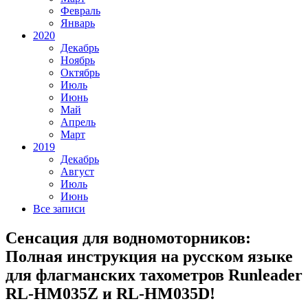
Февраль
Январь
2020
Декабрь
Ноябрь
Октябрь
Июль
Июнь
Май
Апрель
Март
2019
Декабрь
Август
Июль
Июнь
Все записи
Сенсация для водномоторников:
Полная инструкция на русском языке
для флагманских тахометров Runleader
RL-HM035Z и RL-HM035D!