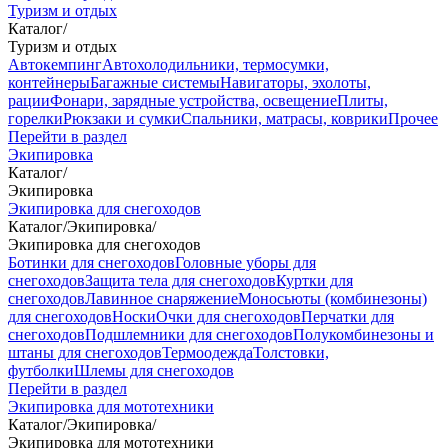
Туризм и отдых
Каталог
/
Туризм и отдых
Автокемпинг
Автохолодильники, термосумки,
контейнеры
Багажные системы
Навигаторы, эхолоты,
рации
Фонари, зарядные устройства, освещение
Плиты,
горелки
Рюкзаки и сумки
Спальники, матрасы, коврики
Прочее
Перейти в раздел
Экипировка
Каталог
/
Экипировка
Экипировка для снегоходов
Каталог
/
Экипировка
/
Экипировка для снегоходов
Ботинки для снегоходов
Головные уборы для
снегоходов
Защита тела для снегоходов
Куртки для
снегоходов
Лавинное снаряжение
Моносьюты (комбинезоны)
для снегоходов
Носки
Очки для снегоходов
Перчатки для
снегоходов
Подшлемники для снегоходов
Полукомбинезоны и
штаны для снегоходов
Термоодежда
Толстовки,
футболки
Шлемы для снегоходов
Перейти в раздел
Экипировка для мототехники
Каталог
/
Экипировка
/
Экипировка для мототехники