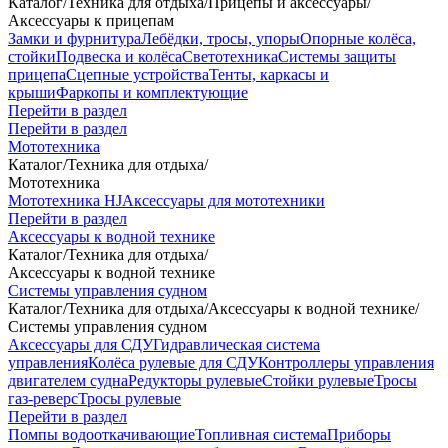
Каталог
/
Техника для отдыха
/
Прицепы и аксессуары
/
Аксессуары к прицепам
Замки и фурнитура
Лебёдки, тросы, упоры
Опорные колёса,
стойки
Подвеска и колёса
Светотехника
Системы защиты
прицепа
Сцепные устройства
Тенты, каркасы и
крыши
Фаркопы и комплектующие
Перейти в раздел
Перейти в раздел
Мототехника
Каталог
/
Техника для отдыха
/
Мототехника
Мототехника HJ
Аксессуары для мототехники
Перейти в раздел
Аксессуары к водной технике
Каталог
/
Техника для отдыха
/
Аксессуары к водной технике
Системы управления судном
Каталог
/
Техника для отдыха
/
Аксессуары к водной технике
/
Системы управления судном
Аксессуары для СДУ
Гидравлическая система
управления
Колёса рулевые для СДУ
Контроллеры управления
двигателем судна
Редукторы рулевые
Стойки рулевые
Тросы
газ-реверс
Тросы рулевые
Перейти в раздел
Помпы водооткачивающие
Топливная система
Приборы