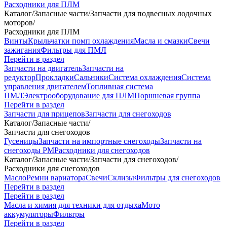
Расходники для ПЛМ
Каталог
/
Запасные части
/
Запчасти для подвесных лодочных
моторов
/
Расходники для ПЛМ
Винты
Крыльчатки помп охлаждения
Масла и смазки
Свечи
зажигания
Фильтры для ПМЛ
Перейти в раздел
Запчасти на двигатель
Запчасти на
редуктор
Прокладки
Сальники
Система охлаждения
Система
управления двигателем
Топливная система
ПМЛ
Электрооборудование для ПЛМ
Поршневая группа
Перейти в раздел
Запчасти для прицепов
Запчасти для снегоходов
Каталог
/
Запасные части
/
Запчасти для снегоходов
Гусеницы
Запчасти на импортные снегоходы
Запчасти на
снегоходы РМ
Расходники для снегоходов
Каталог
/
Запасные части
/
Запчасти для снегоходов
/
Расходники для снегоходов
Масло
Ремни вариатора
Свечи
Склизы
Фильтры для снегоходов
Перейти в раздел
Перейти в раздел
Масла и химия для техники для отдыха
Мото
аккумуляторы
Фильтры
Перейти в раздел