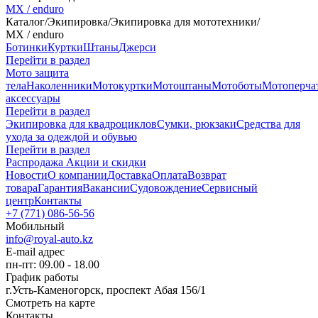
MX / enduro
Каталог
/
Экипировка
/
Экипировка для мототехники
/
MX / enduro
Ботинки
Куртки
Штаны
Джерси
Перейти в раздел
Мото защита
тела
Наколенники
Мотокуртки
Мотоштаны
Мотоботы
Мотоперча
аксессуары
Перейти в раздел
Экипировка для квадроциклов
Сумки, рюкзаки
Средства для
ухода за одеждой и обувью
Перейти в раздел
Распродажа
Акции и скидки
Новости
О компании
Доставка
Оплата
Возврат
товара
Гарантия
Вакансии
Судовождение
Сервисный
центр
Контакты
+7 (771) 086-56-56
Мобильный
info@royal-auto.kz
E-mail адрес
пн-пт: 09.00 - 18.00
График работы
г.Усть-Каменогорск, проспект Абая 156/1
Смотреть на карте
Контакты