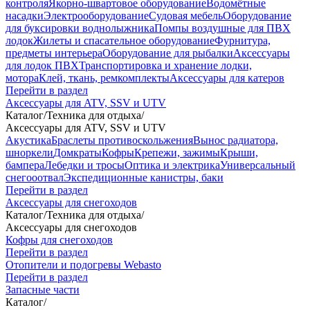
контроля
Якорно-швартовое оборудование
Водомётные
насадки
Электрооборудование
Судовая мебель
Оборудование
для буксировки воднолыжника
Помпы воздушные для ПВХ
лодок
Жилеты и спасательное оборудование
Фурнитура,
предметы интерьера
Оборудование для рыбалки
Аксессуары
для лодок ПВХ
Транспортировка и хранение лодки,
мотора
Клей, ткань, ремкомплекты
Аксессуары для катеров
Перейти в раздел
Аксессуары для ATV, SSV и UTV
Каталог
/
Техника для отдыха
/
Аксессуары для ATV, SSV и UTV
Акустика
Браслеты противоскольжения
Вынос радиатора,
шноркели
Домкраты
Кофры
Крепежи, зажимы
Крыши,
бампера
Лебедки и тросы
Оптика и электрика
Универсальный
снегооотвал
Экспедиционные канистры, баки
Перейти в раздел
Аксессуары для снегоходов
Каталог
/
Техника для отдыха
/
Аксессуары для снегоходов
Кофры для снегоходов
Перейти в раздел
Отопители и подогревы Webasto
Перейти в раздел
Запасные части
Каталог
/