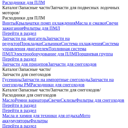
Расходники для ПЛМ
Каталог
/
Запасные части
/
Запчасти для подвесных лодочных
моторов
/
Расходники для ПЛМ
Винты
Крыльчатки помп охлаждения
Масла и смазки
Свечи
зажигания
Фильтры для ПМЛ
Перейти в раздел
Запчасти на двигатель
Запчасти на
редуктор
Прокладки
Сальники
Система охлаждения
Система
управления двигателем
Топливная система
ПМЛ
Электрооборудование для ПЛМ
Поршневая группа
Перейти в раздел
Запчасти для прицепов
Запчасти для снегоходов
Каталог
/
Запасные части
/
Запчасти для снегоходов
Гусеницы
Запчасти на импортные снегоходы
Запчасти на
снегоходы РМ
Расходники для снегоходов
Каталог
/
Запасные части
/
Запчасти для снегоходов
/
Расходники для снегоходов
Масло
Ремни вариатора
Свечи
Склизы
Фильтры для снегоходов
Перейти в раздел
Перейти в раздел
Масла и химия для техники для отдыха
Мото
аккумуляторы
Фильтры
Перейти в раздел