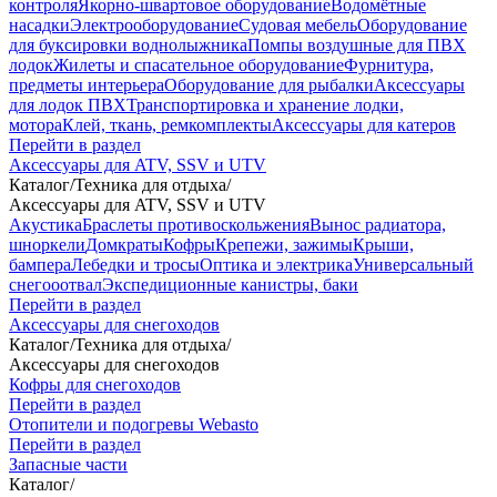
контроля
Якорно-швартовое оборудование
Водомётные
насадки
Электрооборудование
Судовая мебель
Оборудование
для буксировки воднолыжника
Помпы воздушные для ПВХ
лодок
Жилеты и спасательное оборудование
Фурнитура,
предметы интерьера
Оборудование для рыбалки
Аксессуары
для лодок ПВХ
Транспортировка и хранение лодки,
мотора
Клей, ткань, ремкомплекты
Аксессуары для катеров
Перейти в раздел
Аксессуары для ATV, SSV и UTV
Каталог
/
Техника для отдыха
/
Аксессуары для ATV, SSV и UTV
Акустика
Браслеты противоскольжения
Вынос радиатора,
шноркели
Домкраты
Кофры
Крепежи, зажимы
Крыши,
бампера
Лебедки и тросы
Оптика и электрика
Универсальный
снегооотвал
Экспедиционные канистры, баки
Перейти в раздел
Аксессуары для снегоходов
Каталог
/
Техника для отдыха
/
Аксессуары для снегоходов
Кофры для снегоходов
Перейти в раздел
Отопители и подогревы Webasto
Перейти в раздел
Запасные части
Каталог
/