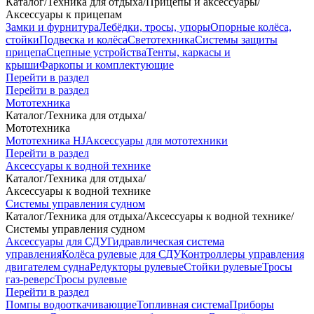
Каталог
/
Техника для отдыха
/
Прицепы и аксессуары
/
Аксессуары к прицепам
Замки и фурнитура
Лебёдки, тросы, упоры
Опорные колёса,
стойки
Подвеска и колёса
Светотехника
Системы защиты
прицепа
Сцепные устройства
Тенты, каркасы и
крыши
Фаркопы и комплектующие
Перейти в раздел
Перейти в раздел
Мототехника
Каталог
/
Техника для отдыха
/
Мототехника
Мототехника HJ
Аксессуары для мототехники
Перейти в раздел
Аксессуары к водной технике
Каталог
/
Техника для отдыха
/
Аксессуары к водной технике
Системы управления судном
Каталог
/
Техника для отдыха
/
Аксессуары к водной технике
/
Системы управления судном
Аксессуары для СДУ
Гидравлическая система
управления
Колёса рулевые для СДУ
Контроллеры управления
двигателем судна
Редукторы рулевые
Стойки рулевые
Тросы
газ-реверс
Тросы рулевые
Перейти в раздел
Помпы водооткачивающие
Топливная система
Приборы