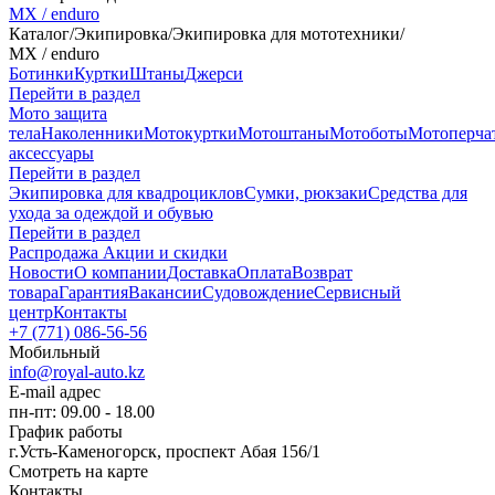
MX / enduro
Каталог
/
Экипировка
/
Экипировка для мототехники
/
MX / enduro
Ботинки
Куртки
Штаны
Джерси
Перейти в раздел
Мото защита
тела
Наколенники
Мотокуртки
Мотоштаны
Мотоботы
Мотоперча
аксессуары
Перейти в раздел
Экипировка для квадроциклов
Сумки, рюкзаки
Средства для
ухода за одеждой и обувью
Перейти в раздел
Распродажа
Акции и скидки
Новости
О компании
Доставка
Оплата
Возврат
товара
Гарантия
Вакансии
Судовождение
Сервисный
центр
Контакты
+7 (771) 086-56-56
Мобильный
info@royal-auto.kz
E-mail адрес
пн-пт: 09.00 - 18.00
График работы
г.Усть-Каменогорск, проспект Абая 156/1
Смотреть на карте
Контакты