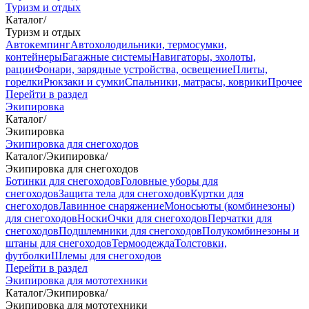
Туризм и отдых
Каталог
/
Туризм и отдых
Автокемпинг
Автохолодильники, термосумки,
контейнеры
Багажные системы
Навигаторы, эхолоты,
рации
Фонари, зарядные устройства, освещение
Плиты,
горелки
Рюкзаки и сумки
Спальники, матрасы, коврики
Прочее
Перейти в раздел
Экипировка
Каталог
/
Экипировка
Экипировка для снегоходов
Каталог
/
Экипировка
/
Экипировка для снегоходов
Ботинки для снегоходов
Головные уборы для
снегоходов
Защита тела для снегоходов
Куртки для
снегоходов
Лавинное снаряжение
Моносьюты (комбинезоны)
для снегоходов
Носки
Очки для снегоходов
Перчатки для
снегоходов
Подшлемники для снегоходов
Полукомбинезоны и
штаны для снегоходов
Термоодежда
Толстовки,
футболки
Шлемы для снегоходов
Перейти в раздел
Экипировка для мототехники
Каталог
/
Экипировка
/
Экипировка для мототехники