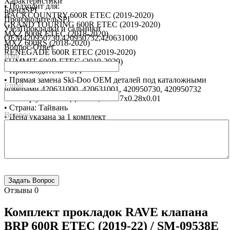
Характеристики
• Подходит для:
Бренд
SPI
BACKCOUNTRY 600R ETEC (2019-2020)
Производитель
SPI
GRAND TOURING 600R ETEC (2019-2020)
Узел
Прокладки и сальники
MXZ 600R ETEC (2018-2020)
OEM
420950730,420950732,420631000
MXZ 600RS (2018-2020)
Вопрос-Ответ
RENEGADE 600R ETEC (2019-2020)
Имя
SUMMIT 600R ETEC (2019-2020)
• Производитель - SPI
• Прямая замена Ski-Doo OEM деталей под каталожными
Email
номерами 420631000, 420631001, 420950730, 420950732
• Размер упаковки ДхШхВ, м 0.17x0.28x0.01
• Страна: Тайвань
Вопрос
• Цена указана за 1 комплект
Отзывы
0
Комплект прокладок RAVE клапана
BRP 600R ETEC (2019-22) / SM-09538E