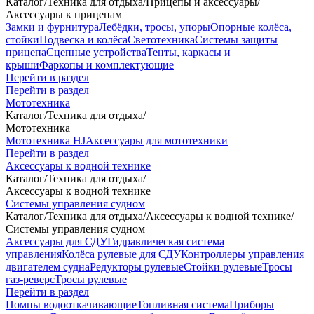
Каталог
/
Техника для отдыха
/
Прицепы и аксессуары
/
Аксессуары к прицепам
Замки и фурнитура
Лебёдки, тросы, упоры
Опорные колёса,
стойки
Подвеска и колёса
Светотехника
Системы защиты
прицепа
Сцепные устройства
Тенты, каркасы и
крыши
Фаркопы и комплектующие
Перейти в раздел
Перейти в раздел
Мототехника
Каталог
/
Техника для отдыха
/
Мототехника
Мототехника HJ
Аксессуары для мототехники
Перейти в раздел
Аксессуары к водной технике
Каталог
/
Техника для отдыха
/
Аксессуары к водной технике
Системы управления судном
Каталог
/
Техника для отдыха
/
Аксессуары к водной технике
/
Системы управления судном
Аксессуары для СДУ
Гидравлическая система
управления
Колёса рулевые для СДУ
Контроллеры управления
двигателем судна
Редукторы рулевые
Стойки рулевые
Тросы
газ-реверс
Тросы рулевые
Перейти в раздел
Помпы водооткачивающие
Топливная система
Приборы