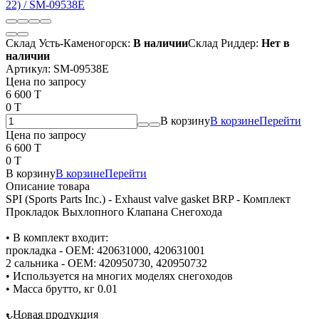
Склад Усть-Каменогорск:
В наличии
Склад Риддер:
Нет в
наличии
Артикул:
SM-09538E
Цена по запросу
6 600 T
0 T
В корзину
В корзине
Перейти
Цена по запросу
6 600 T
0 T
В корзину
В корзине
Перейти
Описание товара
SPI (Sports Parts Inc.) - Exhaust valve gasket BRP - Комплект
Прокладок Выхлопного Клапана Снегохода
• В комплект входит:
прокладка - OEM: 420631000, 420631001
2 сальника - OEM: 420950730, 420950732
• Используется на многих моделях снегоходов
• Масса брутто, кг 0.01
• Новая продукция