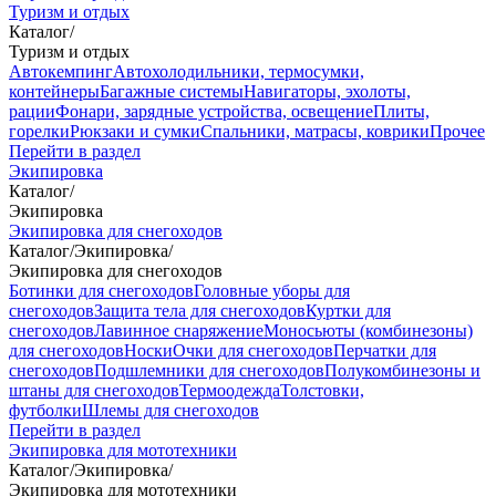
Туризм и отдых
Каталог
/
Туризм и отдых
Автокемпинг
Автохолодильники, термосумки,
контейнеры
Багажные системы
Навигаторы, эхолоты,
рации
Фонари, зарядные устройства, освещение
Плиты,
горелки
Рюкзаки и сумки
Спальники, матрасы, коврики
Прочее
Перейти в раздел
Экипировка
Каталог
/
Экипировка
Экипировка для снегоходов
Каталог
/
Экипировка
/
Экипировка для снегоходов
Ботинки для снегоходов
Головные уборы для
снегоходов
Защита тела для снегоходов
Куртки для
снегоходов
Лавинное снаряжение
Моносьюты (комбинезоны)
для снегоходов
Носки
Очки для снегоходов
Перчатки для
снегоходов
Подшлемники для снегоходов
Полукомбинезоны и
штаны для снегоходов
Термоодежда
Толстовки,
футболки
Шлемы для снегоходов
Перейти в раздел
Экипировка для мототехники
Каталог
/
Экипировка
/
Экипировка для мототехники