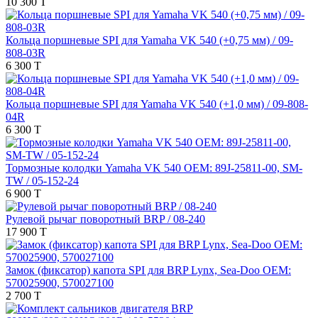
10 300 T
Кольца поршневые SPI для Yamaha VK 540 (+0,75 мм) / 09-
808-03R
6 300 T
Кольца поршневые SPI для Yamaha VK 540 (+1,0 мм) / 09-808-
04R
6 300 T
Тормозные колодки Yamaha VK 540 OEM: 89J-25811-00, SM-
TW / 05-152-24
6 900 T
Рулевой рычаг поворотный BRP / 08-240
17 900 T
Замок (фиксатор) капота SPI для BRP Lynx, Sea-Doo OEM:
570025900, 570027100
2 700 T