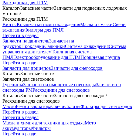
Расходники для ПЛМ
Каталог
/
Запасные части
/
Запчасти для подвесных лодочных
моторов
/
Расходники для ПЛМ
Винты
Крыльчатки помп охлаждения
Масла и смазки
Свечи
зажигания
Фильтры для ПМЛ
Перейти в раздел
Запчасти на двигатель
Запчасти на
редуктор
Прокладки
Сальники
Система охлаждения
Система
управления двигателем
Топливная система
ПМЛ
Электрооборудование для ПЛМ
Поршневая группа
Перейти в раздел
Запчасти для прицепов
Запчасти для снегоходов
Каталог
/
Запасные части
/
Запчасти для снегоходов
Гусеницы
Запчасти на импортные снегоходы
Запчасти на
снегоходы РМ
Расходники для снегоходов
Каталог
/
Запасные части
/
Запчасти для снегоходов
/
Расходники для снегоходов
Масло
Ремни вариатора
Свечи
Склизы
Фильтры для снегоходов
Перейти в раздел
Перейти в раздел
Масла и химия для техники для отдыха
Мото
аккумуляторы
Фильтры
Перейти в раздел