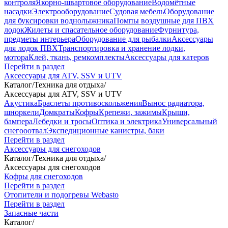
контроля
Якорно-швартовое оборудование
Водомётные
насадки
Электрооборудование
Судовая мебель
Оборудование
для буксировки воднолыжника
Помпы воздушные для ПВХ
лодок
Жилеты и спасательное оборудование
Фурнитура,
предметы интерьера
Оборудование для рыбалки
Аксессуары
для лодок ПВХ
Транспортировка и хранение лодки,
мотора
Клей, ткань, ремкомплекты
Аксессуары для катеров
Перейти в раздел
Аксессуары для ATV, SSV и UTV
Каталог
/
Техника для отдыха
/
Аксессуары для ATV, SSV и UTV
Акустика
Браслеты противоскольжения
Вынос радиатора,
шноркели
Домкраты
Кофры
Крепежи, зажимы
Крыши,
бампера
Лебедки и тросы
Оптика и электрика
Универсальный
снегооотвал
Экспедиционные канистры, баки
Перейти в раздел
Аксессуары для снегоходов
Каталог
/
Техника для отдыха
/
Аксессуары для снегоходов
Кофры для снегоходов
Перейти в раздел
Отопители и подогревы Webasto
Перейти в раздел
Запасные части
Каталог
/