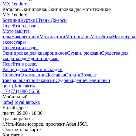
MX / enduro
Каталог
/
Экипировка
/
Экипировка для мототехники
/
MX / enduro
Ботинки
Куртки
Штаны
Джерси
Перейти в раздел
Мото защита
тела
Наколенники
Мотокуртки
Мотоштаны
Мотоботы
Мотоперча
аксессуары
Перейти в раздел
Экипировка для квадроциклов
Сумки, рюкзаки
Средства для
ухода за одеждой и обувью
Перейти в раздел
Распродажа
Акции и скидки
Новости
О компании
Доставка
Оплата
Возврат
товара
Гарантия
Вакансии
Судовождение
Сервисный
центр
Контакты
+7 (771) 086-56-56
Мобильный
info@royal-auto.kz
E-mail адрес
пн-пт: 09.00 - 18.00
График работы
г.Усть-Каменогорск, проспект Абая 156/1
Смотреть на карте
Контакты