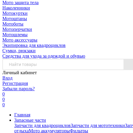
Мото защита тела
Наколенники
Мотокуртки
Мотоштаны
Мотоботы
Мотоперчатки
Мотошлемы
Мото аксессуары
Экипировка для квадроциклов
Сумки, рюкзаки
Средства для ухода за одеждой и обувью
Личный кабинет
Вход
Регистрация
Забыли пароль?
0
0
0
Главная
Запасные части
Запчасти для квадроциклов
Запчасти для мототехники
Зап
отдыха
Мото аккумуляторы
Фильтры