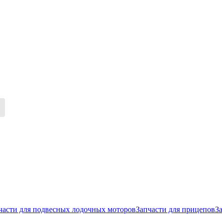
части для подвесных лодочных моторов
Запчасти для прицепов
З