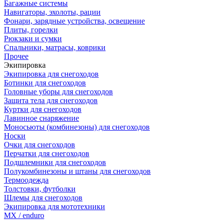
Багажные системы
Навигаторы, эхолоты, рации
Фонари, зарядные устройства, освещение
Плиты, горелки
Рюкзаки и сумки
Спальники, матрасы, коврики
Прочее
Экипировка
Экипировка для снегоходов
Ботинки для снегоходов
Головные уборы для снегоходов
Защита тела для снегоходов
Куртки для снегоходов
Лавинное снаряжение
Моносьюты (комбинезоны) для снегоходов
Носки
Очки для снегоходов
Перчатки для снегоходов
Подшлемники для снегоходов
Полукомбинезоны и штаны для снегоходов
Термоодежда
Толстовки, футболки
Шлемы для снегоходов
Экипировка для мототехники
MX / enduro