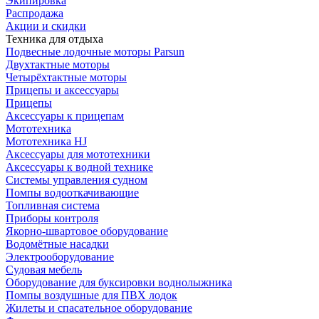
Экипировка
Распродажа
Акции и скидки
Техника для отдыха
Подвесные лодочные моторы Parsun
Двухтактные моторы
Четырёхтактные моторы
Прицепы и аксессуары
Прицепы
Аксессуары к прицепам
Мототехника
Мототехника HJ
Аксессуары для мототехники
Аксессуары к водной технике
Системы управления судном
Помпы водооткачивающие
Топливная система
Приборы контроля
Якорно-швартовое оборудование
Водомётные насадки
Электрооборудование
Судовая мебель
Оборудование для буксировки воднолыжника
Помпы воздушные для ПВХ лодок
Жилеты и спасательное оборудование