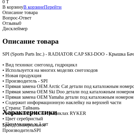
0 T
В корзину
В корзине
Перейти
Описание товара
Вопрос-Ответ
Отзывы
0
Дисклеймер
Описание товара
SPI (Sports Parts Inc.) - RADIATOR CAP SKI-DOO - Крышка 
• Вид техники: снегоход, гидроцикл
• Используется на многих моделях снегоходов
• Новая продукция
• Производитель - SPI
• Прямая замена OEM Arctic Cat детали под каталожным номер
• Прямая замена OEM Ski Doo детали под каталожным номером
• Прямая замена OEM Yamaha детали под каталожным номером 
• Содержит информационную наклейку на верхней части
• Страна: Тайвань
Характеристики
• Устанавливается на трициклах RYKER
• Цвет серебристый
• Цена указана за 1 шт
Бренд
Универсальное
Производитель
SPI