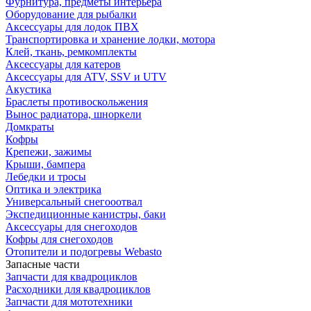
Фурнитура, предметы интерьера
Оборудование для рыбалки
Аксессуары для лодок ПВХ
Транспортировка и хранение лодки, мотора
Клей, ткань, ремкомплекты
Аксессуары для катеров
Аксессуары для ATV, SSV и UTV
Акустика
Браслеты противоскольжения
Вынос радиатора, шноркели
Домкраты
Кофры
Крепежи, зажимы
Крыши, бампера
Лебедки и тросы
Оптика и электрика
Универсальный снегооотвал
Экспедиционные канистры, баки
Аксессуары для снегоходов
Кофры для снегоходов
Отопители и подогревы Webasto
Запасные части
Запчасти для квадроциклов
Расходники для квадроциклов
Запчасти для мототехники