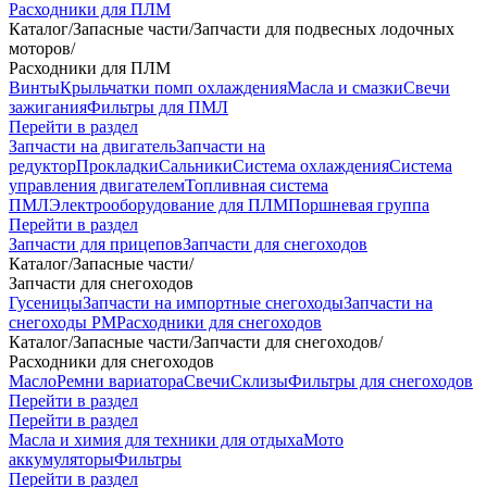
Расходники для ПЛМ
Каталог
/
Запасные части
/
Запчасти для подвесных лодочных
моторов
/
Расходники для ПЛМ
Винты
Крыльчатки помп охлаждения
Масла и смазки
Свечи
зажигания
Фильтры для ПМЛ
Перейти в раздел
Запчасти на двигатель
Запчасти на
редуктор
Прокладки
Сальники
Система охлаждения
Система
управления двигателем
Топливная система
ПМЛ
Электрооборудование для ПЛМ
Поршневая группа
Перейти в раздел
Запчасти для прицепов
Запчасти для снегоходов
Каталог
/
Запасные части
/
Запчасти для снегоходов
Гусеницы
Запчасти на импортные снегоходы
Запчасти на
снегоходы РМ
Расходники для снегоходов
Каталог
/
Запасные части
/
Запчасти для снегоходов
/
Расходники для снегоходов
Масло
Ремни вариатора
Свечи
Склизы
Фильтры для снегоходов
Перейти в раздел
Перейти в раздел
Масла и химия для техники для отдыха
Мото
аккумуляторы
Фильтры
Перейти в раздел