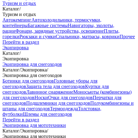
Туризм и отдых
Каталог
/
Туризм и отдых
Автокемпинг
Автохолодильники, термосумки,
контейнеры
Багажные системы
Навигаторы, эхолоты,
рации
Фонари, зарядные устройства, освещение
Плиты,
горелки
Рюкзаки и сумки
Спальники, матрасы, коврики
Прочее
Перейти в раздел
Экипировка
Каталог
/
Экипировка
Экипировка для снегоходов
Каталог
/
Экипировка
/
Экипировка для снегоходов
Ботинки для снегоходов
Головные уборы для
снегоходов
Защита тела для снегоходов
Куртки для
снегоходов
Лавинное снаряжение
Моносьюты (комбинезоны)
для снегоходов
Носки
Очки для снегоходов
Перчатки для
снегоходов
Подшлемники для снегоходов
Полукомбинезоны и
штаны для снегоходов
Термоодежда
Толстовки,
футболки
Шлемы для снегоходов
Перейти в раздел
Экипировка для мототехники
Каталог
/
Экипировка
/
Экипировка для мототехники