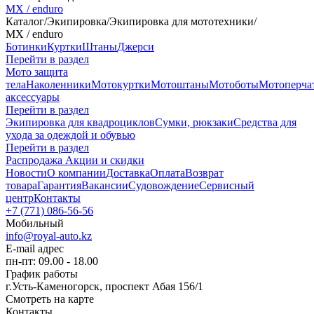
MX / enduro
Каталог
/
Экипировка
/
Экипировка для мототехники
/
MX / enduro
Ботинки
Куртки
Штаны
Джерси
Перейти в раздел
Мото защита
тела
Наколенники
Мотокуртки
Мотоштаны
Мотоботы
Мотоперча
аксессуары
Перейти в раздел
Экипировка для квадроциклов
Сумки, рюкзаки
Средства для
ухода за одеждой и обувью
Перейти в раздел
Распродажа
Акции и скидки
Новости
О компании
Доставка
Оплата
Возврат
товара
Гарантия
Вакансии
Судовождение
Сервисный
центр
Контакты
+7 (771) 086-56-56
Мобильный
info@royal-auto.kz
E-mail адрес
пн-пт: 09.00 - 18.00
График работы
г.Усть-Каменогорск, проспект Абая 156/1
Смотреть на карте
Контакты