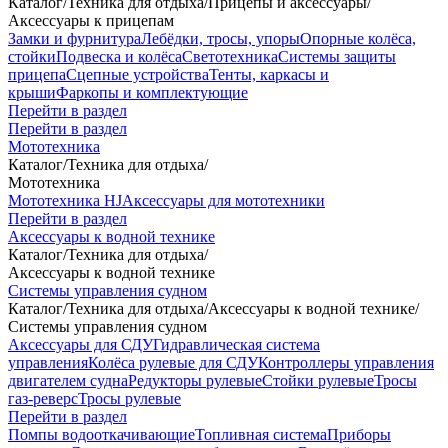
Каталог
/
Техника для отдыха
/
Прицепы и аксессуары
/
Аксессуары к прицепам
Замки и фурнитура
Лебёдки, тросы, упоры
Опорные колёса,
стойки
Подвеска и колёса
Светотехника
Системы защиты
прицепа
Сцепные устройства
Тенты, каркасы и
крыши
Фаркопы и комплектующие
Перейти в раздел
Перейти в раздел
Мототехника
Каталог
/
Техника для отдыха
/
Мототехника
Мототехника HJ
Аксессуары для мототехники
Перейти в раздел
Аксессуары к водной технике
Каталог
/
Техника для отдыха
/
Аксессуары к водной технике
Системы управления судном
Каталог
/
Техника для отдыха
/
Аксессуары к водной технике
/
Системы управления судном
Аксессуары для СДУ
Гидравлическая система
управления
Колёса рулевые для СДУ
Контроллеры управления
двигателем судна
Редукторы рулевые
Стойки рулевые
Тросы
газ-реверс
Тросы рулевые
Перейти в раздел
Помпы водооткачивающие
Топливная система
Приборы