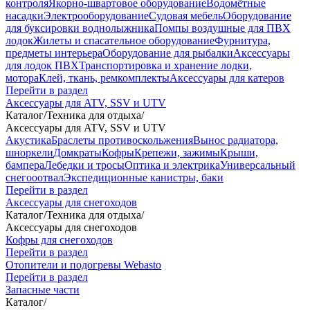
контроля
Якорно-швартовое оборудование
Водомётные
насадки
Электрооборудование
Судовая мебель
Оборудование
для буксировки воднолыжника
Помпы воздушные для ПВХ
лодок
Жилеты и спасательное оборудование
Фурнитура,
предметы интерьера
Оборудование для рыбалки
Аксессуары
для лодок ПВХ
Транспортировка и хранение лодки,
мотора
Клей, ткань, ремкомплекты
Аксессуары для катеров
Перейти в раздел
Аксессуары для ATV, SSV и UTV
Каталог
/
Техника для отдыха
/
Аксессуары для ATV, SSV и UTV
Акустика
Браслеты противоскольжения
Вынос радиатора,
шноркели
Домкраты
Кофры
Крепежи, зажимы
Крыши,
бампера
Лебедки и тросы
Оптика и электрика
Универсальный
снегооотвал
Экспедиционные канистры, баки
Перейти в раздел
Аксессуары для снегоходов
Каталог
/
Техника для отдыха
/
Аксессуары для снегоходов
Кофры для снегоходов
Перейти в раздел
Отопители и подогревы Webasto
Перейти в раздел
Запасные части
Каталог
/