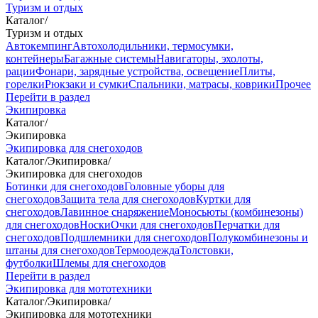
Туризм и отдых
Каталог
/
Туризм и отдых
Автокемпинг
Автохолодильники, термосумки,
контейнеры
Багажные системы
Навигаторы, эхолоты,
рации
Фонари, зарядные устройства, освещение
Плиты,
горелки
Рюкзаки и сумки
Спальники, матрасы, коврики
Прочее
Перейти в раздел
Экипировка
Каталог
/
Экипировка
Экипировка для снегоходов
Каталог
/
Экипировка
/
Экипировка для снегоходов
Ботинки для снегоходов
Головные уборы для
снегоходов
Защита тела для снегоходов
Куртки для
снегоходов
Лавинное снаряжение
Моносьюты (комбинезоны)
для снегоходов
Носки
Очки для снегоходов
Перчатки для
снегоходов
Подшлемники для снегоходов
Полукомбинезоны и
штаны для снегоходов
Термоодежда
Толстовки,
футболки
Шлемы для снегоходов
Перейти в раздел
Экипировка для мототехники
Каталог
/
Экипировка
/
Экипировка для мототехники