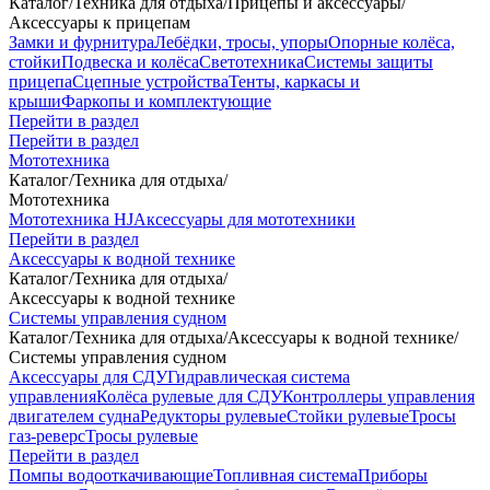
Каталог
/
Техника для отдыха
/
Прицепы и аксессуары
/
Аксессуары к прицепам
Замки и фурнитура
Лебёдки, тросы, упоры
Опорные колёса,
стойки
Подвеска и колёса
Светотехника
Системы защиты
прицепа
Сцепные устройства
Тенты, каркасы и
крыши
Фаркопы и комплектующие
Перейти в раздел
Перейти в раздел
Мототехника
Каталог
/
Техника для отдыха
/
Мототехника
Мототехника HJ
Аксессуары для мототехники
Перейти в раздел
Аксессуары к водной технике
Каталог
/
Техника для отдыха
/
Аксессуары к водной технике
Системы управления судном
Каталог
/
Техника для отдыха
/
Аксессуары к водной технике
/
Системы управления судном
Аксессуары для СДУ
Гидравлическая система
управления
Колёса рулевые для СДУ
Контроллеры управления
двигателем судна
Редукторы рулевые
Стойки рулевые
Тросы
газ-реверс
Тросы рулевые
Перейти в раздел
Помпы водооткачивающие
Топливная система
Приборы