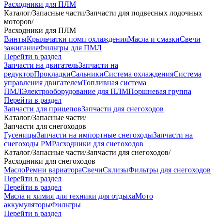
Расходники для ПЛМ
Каталог
/
Запасные части
/
Запчасти для подвесных лодочных
моторов
/
Расходники для ПЛМ
Винты
Крыльчатки помп охлаждения
Масла и смазки
Свечи
зажигания
Фильтры для ПМЛ
Перейти в раздел
Запчасти на двигатель
Запчасти на
редуктор
Прокладки
Сальники
Система охлаждения
Система
управления двигателем
Топливная система
ПМЛ
Электрооборудование для ПЛМ
Поршневая группа
Перейти в раздел
Запчасти для прицепов
Запчасти для снегоходов
Каталог
/
Запасные части
/
Запчасти для снегоходов
Гусеницы
Запчасти на импортные снегоходы
Запчасти на
снегоходы РМ
Расходники для снегоходов
Каталог
/
Запасные части
/
Запчасти для снегоходов
/
Расходники для снегоходов
Масло
Ремни вариатора
Свечи
Склизы
Фильтры для снегоходов
Перейти в раздел
Перейти в раздел
Масла и химия для техники для отдыха
Мото
аккумуляторы
Фильтры
Перейти в раздел