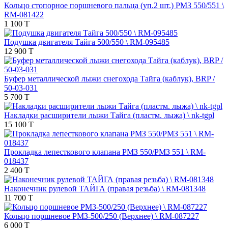
Кольцо стопорное поршневого пальца (уп.2 шт.) РМЗ 550/551 \
RM-081422
1 100 T
Подушка двигателя Тайга 500/550 \ RM-095485
12 900 T
Буфер металлической лыжи снегохода Тайга (каблук), BRP /
50-03-031
5 700 T
Накладки расширители лыжи Тайга (пластм. лыжа) \ nk-tgpl
15 100 T
Прокладка лепесткового клапана РМЗ 550/РМЗ 551 \ RM-
018437
2 400 T
Наконечник рулевой ТАЙГА (правая резьба) \ RM-081348
11 700 T
Кольцо поршневое РМЗ-500/250 (Верхнее) \ RM-087227
6 000 T