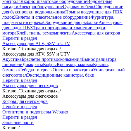
контроля
Якорно-швартовое оборудование
Водомётные
насадки
Электрооборудование
Судовая мебель
Оборудование
для буксировки воднолыжника
Помпы воздушные для ПВХ
лодок
Жилеты и спасательное оборудование
Фурнитура,
предметы интерьера
Оборудование для рыбалки
Аксессуары
для лодок ПВХ
Транспортировка и хранение лодки,
мотора
Клей, ткань, ремкомплекты
Аксессуары для катеров
Перейти в раздел
Аксессуары для ATV, SSV и UTV
Каталог
/
Техника для отдыха
/
Аксессуары для ATV, SSV и UTV
Акустика
Браслеты противоскольжения
Вынос радиатора,
шноркели
Домкраты
Кофры
Крепежи, зажимы
Крыши,
бампера
Лебедки и тросы
Оптика и электрика
Универсальный
снегооотвал
Экспедиционные канистры, баки
Перейти в раздел
Аксессуары для снегоходов
Каталог
/
Техника для отдыха
/
Аксессуары для снегоходов
Кофры для снегоходов
Перейти в раздел
Отопители и подогревы Webasto
Перейти в раздел
Запасные части
Каталог
/