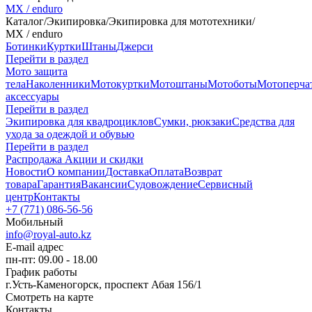
MX / enduro
Каталог
/
Экипировка
/
Экипировка для мототехники
/
MX / enduro
Ботинки
Куртки
Штаны
Джерси
Перейти в раздел
Мото защита
тела
Наколенники
Мотокуртки
Мотоштаны
Мотоботы
Мотоперча
аксессуары
Перейти в раздел
Экипировка для квадроциклов
Сумки, рюкзаки
Средства для
ухода за одеждой и обувью
Перейти в раздел
Распродажа
Акции и скидки
Новости
О компании
Доставка
Оплата
Возврат
товара
Гарантия
Вакансии
Судовождение
Сервисный
центр
Контакты
+7 (771) 086-56-56
Мобильный
info@royal-auto.kz
E-mail адрес
пн-пт: 09.00 - 18.00
График работы
г.Усть-Каменогорск, проспект Абая 156/1
Смотреть на карте
Контакты