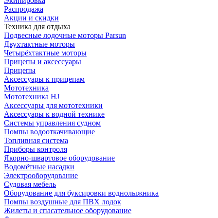
Экипировка
Распродажа
Акции и скидки
Техника для отдыха
Подвесные лодочные моторы Parsun
Двухтактные моторы
Четырёхтактные моторы
Прицепы и аксессуары
Прицепы
Аксессуары к прицепам
Мототехника
Мототехника HJ
Аксессуары для мототехники
Аксессуары к водной технике
Системы управления судном
Помпы водооткачивающие
Топливная система
Приборы контроля
Якорно-швартовое оборудование
Водомётные насадки
Электрооборудование
Судовая мебель
Оборудование для буксировки воднолыжника
Помпы воздушные для ПВХ лодок
Жилеты и спасательное оборудование