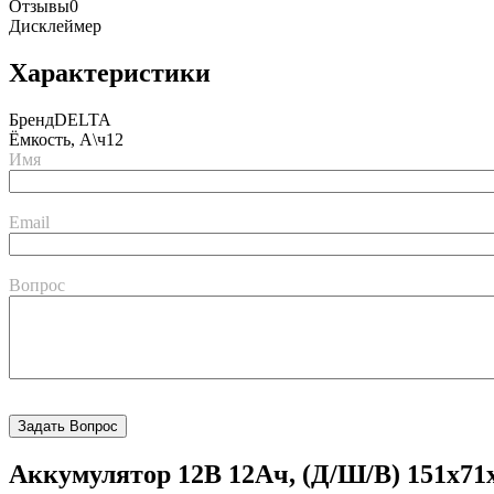
Отзывы
0
Дисклеймер
Характеристики
Бренд
DELTA
Ёмкость, А\ч
12
Имя
Email
Вопрос
Аккумулятор 12В 12Ач, (Д/Ш/В) 151x71x1