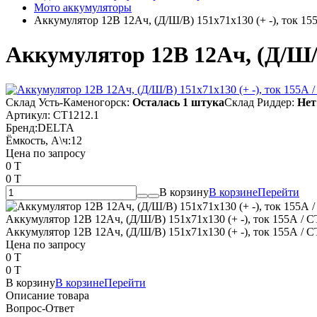
Мото аккумуляторы
Аккумулятор 12В 12Ач, (Д/Ш/В) 151x71x130 (+ -), ток 15
Аккумулятор 12В 12Ач, (Д/Ш/В)
Склад Усть-Каменогорск:
Осталась 1 штука
Склад Риддер:
Нет
Артикул:
СТ1212.1
Бренд:
DELTA
Ёмкость, А\ч:
12
Цена по запросу
0 T
0 T
В корзину
В корзине
Перейти
Аккумулятор 12В 12Ач, (Д/Ш/В) 151x71x130 (+ -), ток 155А / С
Аккумулятор 12В 12Ач, (Д/Ш/В) 151x71x130 (+ -), ток 155А / С
Цена по запросу
0 T
0 T
В корзину
В корзине
Перейти
Описание товара
Вопрос-Ответ