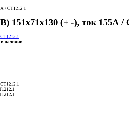
5А / СТ1212.1
 151x71x130 (+ -), ток 155А /
 в наличии
Т1212.1
Т1212.1