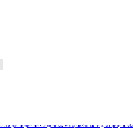
части для подвесных лодочных моторов
Запчасти для прицепов
З