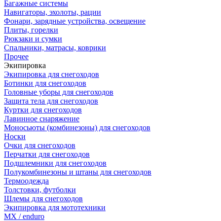
Багажные системы
Навигаторы, эхолоты, рации
Фонари, зарядные устройства, освещение
Плиты, горелки
Рюкзаки и сумки
Спальники, матрасы, коврики
Прочее
Экипировка
Экипировка для снегоходов
Ботинки для снегоходов
Головные уборы для снегоходов
Защита тела для снегоходов
Куртки для снегоходов
Лавинное снаряжение
Моносьюты (комбинезоны) для снегоходов
Носки
Очки для снегоходов
Перчатки для снегоходов
Подшлемники для снегоходов
Полукомбинезоны и штаны для снегоходов
Термоодежда
Толстовки, футболки
Шлемы для снегоходов
Экипировка для мототехники
MX / enduro