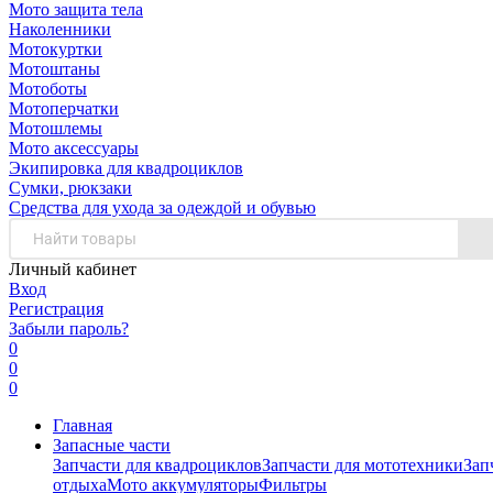
Мото защита тела
Наколенники
Мотокуртки
Мотоштаны
Мотоботы
Мотоперчатки
Мотошлемы
Мото аксессуары
Экипировка для квадроциклов
Сумки, рюкзаки
Средства для ухода за одеждой и обувью
Личный кабинет
Вход
Регистрация
Забыли пароль?
0
0
0
Главная
Запасные части
Запчасти для квадроциклов
Запчасти для мототехники
Зап
отдыха
Мото аккумуляторы
Фильтры