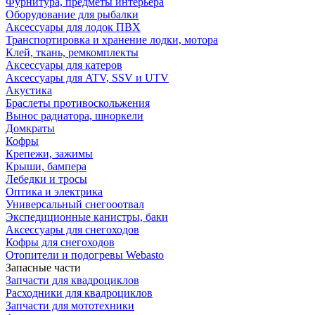
Фурнитура, предметы интерьера
Оборудование для рыбалки
Аксессуары для лодок ПВХ
Транспортировка и хранение лодки, мотора
Клей, ткань, ремкомплекты
Аксессуары для катеров
Аксессуары для ATV, SSV и UTV
Акустика
Браслеты противоскольжения
Вынос радиатора, шноркели
Домкраты
Кофры
Крепежи, зажимы
Крыши, бампера
Лебедки и тросы
Оптика и электрика
Универсальный снегооотвал
Экспедиционные канистры, баки
Аксессуары для снегоходов
Кофры для снегоходов
Отопители и подогревы Webasto
Запасные части
Запчасти для квадроциклов
Расходники для квадроциклов
Запчасти для мототехники