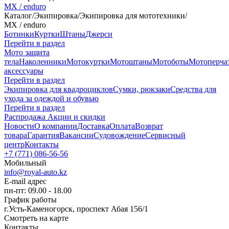
MX / enduro
Каталог
/
Экипировка
/
Экипировка для мототехники
/
MX / enduro
Ботинки
Куртки
Штаны
Джерси
Перейти в раздел
Мото защита
тела
Наколенники
Мотокуртки
Мотоштаны
Мотоботы
Мотоперча
аксессуары
Перейти в раздел
Экипировка для квадроциклов
Сумки, рюкзаки
Средства для
ухода за одеждой и обувью
Перейти в раздел
Распродажа
Акции и скидки
Новости
О компании
Доставка
Оплата
Возврат
товара
Гарантия
Вакансии
Судовождение
Сервисный
центр
Контакты
+7 (771) 086-56-56
Мобильный
info@royal-auto.kz
E-mail адрес
пн-пт: 09.00 - 18.00
График работы
г.Усть-Каменогорск, проспект Абая 156/1
Смотреть на карте
Контакты