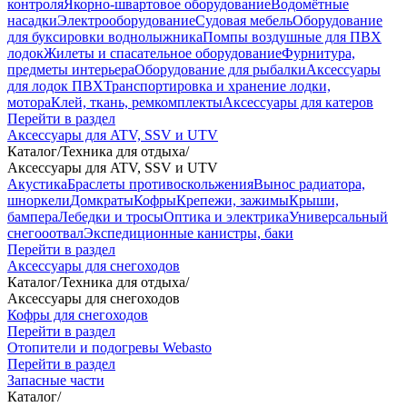
контроля
Якорно-швартовое оборудование
Водомётные
насадки
Электрооборудование
Судовая мебель
Оборудование
для буксировки воднолыжника
Помпы воздушные для ПВХ
лодок
Жилеты и спасательное оборудование
Фурнитура,
предметы интерьера
Оборудование для рыбалки
Аксессуары
для лодок ПВХ
Транспортировка и хранение лодки,
мотора
Клей, ткань, ремкомплекты
Аксессуары для катеров
Перейти в раздел
Аксессуары для ATV, SSV и UTV
Каталог
/
Техника для отдыха
/
Аксессуары для ATV, SSV и UTV
Акустика
Браслеты противоскольжения
Вынос радиатора,
шноркели
Домкраты
Кофры
Крепежи, зажимы
Крыши,
бампера
Лебедки и тросы
Оптика и электрика
Универсальный
снегооотвал
Экспедиционные канистры, баки
Перейти в раздел
Аксессуары для снегоходов
Каталог
/
Техника для отдыха
/
Аксессуары для снегоходов
Кофры для снегоходов
Перейти в раздел
Отопители и подогревы Webasto
Перейти в раздел
Запасные части
Каталог
/