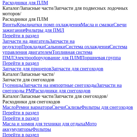
Расходники для ПЛМ
Каталог
/
Запасные части
/
Запчасти для подвесных лодочных
моторов
/
Расходники для ПЛМ
Винты
Крыльчатки помп охлаждения
Масла и смазки
Свечи
зажигания
Фильтры для ПМЛ
Перейти в раздел
Запчасти на двигатель
Запчасти на
редуктор
Прокладки
Сальники
Система охлаждения
Система
управления двигателем
Топливная система
ПМЛ
Электрооборудование для ПЛМ
Поршневая группа
Перейти в раздел
Запчасти для прицепов
Запчасти для снегоходов
Каталог
/
Запасные части
/
Запчасти для снегоходов
Гусеницы
Запчасти на импортные снегоходы
Запчасти на
снегоходы РМ
Расходники для снегоходов
Каталог
/
Запасные части
/
Запчасти для снегоходов
/
Расходники для снегоходов
Масло
Ремни вариатора
Свечи
Склизы
Фильтры для снегоходов
Перейти в раздел
Перейти в раздел
Масла и химия для техники для отдыха
Мото
аккумуляторы
Фильтры
Перейти в раздел