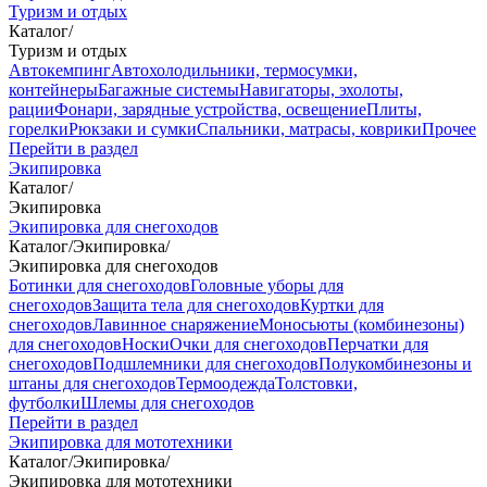
Туризм и отдых
Каталог
/
Туризм и отдых
Автокемпинг
Автохолодильники, термосумки,
контейнеры
Багажные системы
Навигаторы, эхолоты,
рации
Фонари, зарядные устройства, освещение
Плиты,
горелки
Рюкзаки и сумки
Спальники, матрасы, коврики
Прочее
Перейти в раздел
Экипировка
Каталог
/
Экипировка
Экипировка для снегоходов
Каталог
/
Экипировка
/
Экипировка для снегоходов
Ботинки для снегоходов
Головные уборы для
снегоходов
Защита тела для снегоходов
Куртки для
снегоходов
Лавинное снаряжение
Моносьюты (комбинезоны)
для снегоходов
Носки
Очки для снегоходов
Перчатки для
снегоходов
Подшлемники для снегоходов
Полукомбинезоны и
штаны для снегоходов
Термоодежда
Толстовки,
футболки
Шлемы для снегоходов
Перейти в раздел
Экипировка для мототехники
Каталог
/
Экипировка
/
Экипировка для мототехники