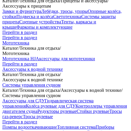
Каталог
/
Техника для отдыха
/
Прицепы и аксессуары
/
Аксессуары к прицепам
Замки и фурнитура
Лебёдки, тросы, упоры
Опорные колёса,
стойки
Подвеска и колёса
Светотехника
Системы защиты
прицепа
Сцепные устройства
Тенты, каркасы и
крыши
Фаркопы и комплектующие
Перейти в раздел
Перейти в раздел
Мототехника
Каталог
/
Техника для отдыха
/
Мототехника
Мототехника HJ
Аксессуары для мототехники
Перейти в раздел
Аксессуары к водной технике
Каталог
/
Техника для отдыха
/
Аксессуары к водной технике
Системы управления судном
Каталог
/
Техника для отдыха
/
Аксессуары к водной технике
/
Системы управления судном
Аксессуары для СДУ
Гидравлическая система
управления
Колёса рулевые для СДУ
Контроллеры управления
двигателем судна
Редукторы рулевые
Стойки рулевые
Тросы
газ-реверс
Тросы рулевые
Перейти в раздел
Помпы водооткачивающие
Топливная система
Приборы