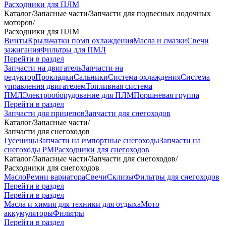
Расходники для ПЛМ
Каталог
/
Запасные части
/
Запчасти для подвесных лодочных
моторов
/
Расходники для ПЛМ
Винты
Крыльчатки помп охлаждения
Масла и смазки
Свечи
зажигания
Фильтры для ПМЛ
Перейти в раздел
Запчасти на двигатель
Запчасти на
редуктор
Прокладки
Сальники
Система охлаждения
Система
управления двигателем
Топливная система
ПМЛ
Электрооборудование для ПЛМ
Поршневая группа
Перейти в раздел
Запчасти для прицепов
Запчасти для снегоходов
Каталог
/
Запасные части
/
Запчасти для снегоходов
Гусеницы
Запчасти на импортные снегоходы
Запчасти на
снегоходы РМ
Расходники для снегоходов
Каталог
/
Запасные части
/
Запчасти для снегоходов
/
Расходники для снегоходов
Масло
Ремни вариатора
Свечи
Склизы
Фильтры для снегоходов
Перейти в раздел
Перейти в раздел
Масла и химия для техники для отдыха
Мото
аккумуляторы
Фильтры
Перейти в раздел