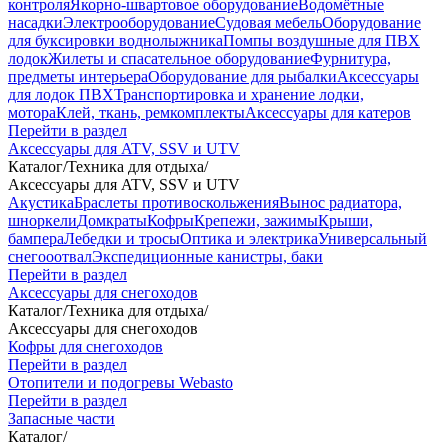
контроля
Якорно-швартовое оборудование
Водомётные
насадки
Электрооборудование
Судовая мебель
Оборудование
для буксировки воднолыжника
Помпы воздушные для ПВХ
лодок
Жилеты и спасательное оборудование
Фурнитура,
предметы интерьера
Оборудование для рыбалки
Аксессуары
для лодок ПВХ
Транспортировка и хранение лодки,
мотора
Клей, ткань, ремкомплекты
Аксессуары для катеров
Перейти в раздел
Аксессуары для ATV, SSV и UTV
Каталог
/
Техника для отдыха
/
Аксессуары для ATV, SSV и UTV
Акустика
Браслеты противоскольжения
Вынос радиатора,
шноркели
Домкраты
Кофры
Крепежи, зажимы
Крыши,
бампера
Лебедки и тросы
Оптика и электрика
Универсальный
снегооотвал
Экспедиционные канистры, баки
Перейти в раздел
Аксессуары для снегоходов
Каталог
/
Техника для отдыха
/
Аксессуары для снегоходов
Кофры для снегоходов
Перейти в раздел
Отопители и подогревы Webasto
Перейти в раздел
Запасные части
Каталог
/