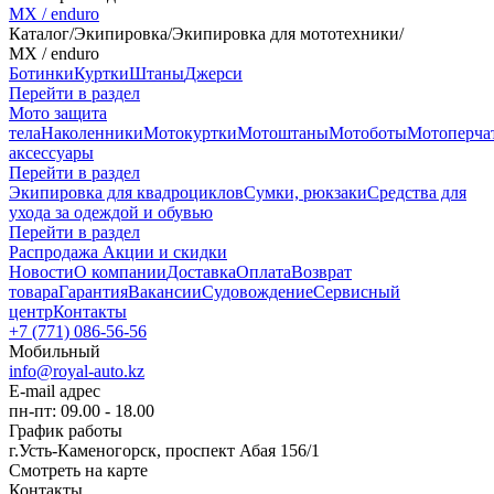
MX / enduro
Каталог
/
Экипировка
/
Экипировка для мототехники
/
MX / enduro
Ботинки
Куртки
Штаны
Джерси
Перейти в раздел
Мото защита
тела
Наколенники
Мотокуртки
Мотоштаны
Мотоботы
Мотоперча
аксессуары
Перейти в раздел
Экипировка для квадроциклов
Сумки, рюкзаки
Средства для
ухода за одеждой и обувью
Перейти в раздел
Распродажа
Акции и скидки
Новости
О компании
Доставка
Оплата
Возврат
товара
Гарантия
Вакансии
Судовождение
Сервисный
центр
Контакты
+7 (771) 086-56-56
Мобильный
info@royal-auto.kz
E-mail адрес
пн-пт: 09.00 - 18.00
График работы
г.Усть-Каменогорск, проспект Абая 156/1
Смотреть на карте
Контакты