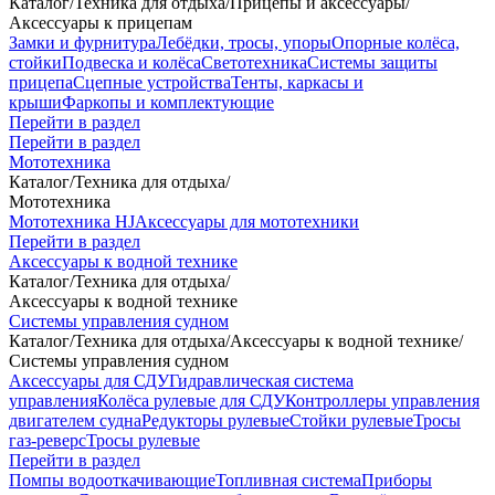
Каталог
/
Техника для отдыха
/
Прицепы и аксессуары
/
Аксессуары к прицепам
Замки и фурнитура
Лебёдки, тросы, упоры
Опорные колёса,
стойки
Подвеска и колёса
Светотехника
Системы защиты
прицепа
Сцепные устройства
Тенты, каркасы и
крыши
Фаркопы и комплектующие
Перейти в раздел
Перейти в раздел
Мототехника
Каталог
/
Техника для отдыха
/
Мототехника
Мототехника HJ
Аксессуары для мототехники
Перейти в раздел
Аксессуары к водной технике
Каталог
/
Техника для отдыха
/
Аксессуары к водной технике
Системы управления судном
Каталог
/
Техника для отдыха
/
Аксессуары к водной технике
/
Системы управления судном
Аксессуары для СДУ
Гидравлическая система
управления
Колёса рулевые для СДУ
Контроллеры управления
двигателем судна
Редукторы рулевые
Стойки рулевые
Тросы
газ-реверс
Тросы рулевые
Перейти в раздел
Помпы водооткачивающие
Топливная система
Приборы