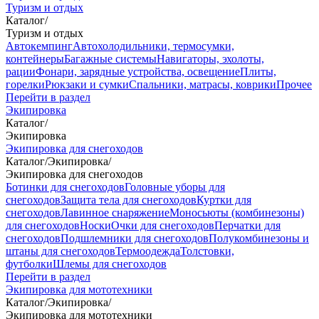
Туризм и отдых
Каталог
/
Туризм и отдых
Автокемпинг
Автохолодильники, термосумки,
контейнеры
Багажные системы
Навигаторы, эхолоты,
рации
Фонари, зарядные устройства, освещение
Плиты,
горелки
Рюкзаки и сумки
Спальники, матрасы, коврики
Прочее
Перейти в раздел
Экипировка
Каталог
/
Экипировка
Экипировка для снегоходов
Каталог
/
Экипировка
/
Экипировка для снегоходов
Ботинки для снегоходов
Головные уборы для
снегоходов
Защита тела для снегоходов
Куртки для
снегоходов
Лавинное снаряжение
Моносьюты (комбинезоны)
для снегоходов
Носки
Очки для снегоходов
Перчатки для
снегоходов
Подшлемники для снегоходов
Полукомбинезоны и
штаны для снегоходов
Термоодежда
Толстовки,
футболки
Шлемы для снегоходов
Перейти в раздел
Экипировка для мототехники
Каталог
/
Экипировка
/
Экипировка для мототехники