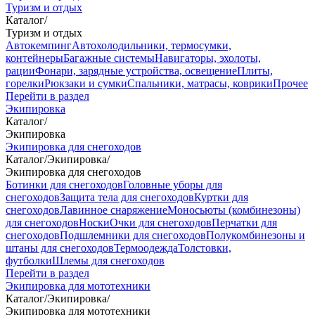
Туризм и отдых
Каталог
/
Туризм и отдых
Автокемпинг
Автохолодильники, термосумки,
контейнеры
Багажные системы
Навигаторы, эхолоты,
рации
Фонари, зарядные устройства, освещение
Плиты,
горелки
Рюкзаки и сумки
Спальники, матрасы, коврики
Прочее
Перейти в раздел
Экипировка
Каталог
/
Экипировка
Экипировка для снегоходов
Каталог
/
Экипировка
/
Экипировка для снегоходов
Ботинки для снегоходов
Головные уборы для
снегоходов
Защита тела для снегоходов
Куртки для
снегоходов
Лавинное снаряжение
Моносьюты (комбинезоны)
для снегоходов
Носки
Очки для снегоходов
Перчатки для
снегоходов
Подшлемники для снегоходов
Полукомбинезоны и
штаны для снегоходов
Термоодежда
Толстовки,
футболки
Шлемы для снегоходов
Перейти в раздел
Экипировка для мототехники
Каталог
/
Экипировка
/
Экипировка для мототехники