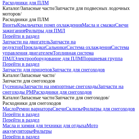
Расходники для ПЛМ
Каталог
/
Запасные части
/
Запчасти для подвесных лодочных
моторов
/
Расходники для ПЛМ
Винты
Крыльчатки помп охлаждения
Масла и смазки
Свечи
зажигания
Фильтры для ПМЛ
Перейти в раздел
Запчасти на двигатель
Запчасти на
редуктор
Прокладки
Сальники
Система охлаждения
Система
управления двигателем
Топливная система
ПМЛ
Электрооборудование для ПЛМ
Поршневая группа
Перейти в раздел
Запчасти для прицепов
Запчасти для снегоходов
Каталог
/
Запасные части
/
Запчасти для снегоходов
Гусеницы
Запчасти на импортные снегоходы
Запчасти на
снегоходы РМ
Расходники для снегоходов
Каталог
/
Запасные части
/
Запчасти для снегоходов
/
Расходники для снегоходов
Масло
Ремни вариатора
Свечи
Склизы
Фильтры для снегоходов
Перейти в раздел
Перейти в раздел
Масла и химия для техники для отдыха
Мото
аккумуляторы
Фильтры
Перейти в раздел