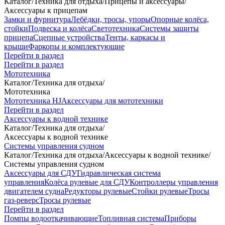
Каталог
/
Техника для отдыха
/
Прицепы и аксессуары
/
Аксессуары к прицепам
Замки и фурнитура
Лебёдки, тросы, упоры
Опорные колёса,
стойки
Подвеска и колёса
Светотехника
Системы защиты
прицепа
Сцепные устройства
Тенты, каркасы и
крыши
Фаркопы и комплектующие
Перейти в раздел
Перейти в раздел
Мототехника
Каталог
/
Техника для отдыха
/
Мототехника
Мототехника HJ
Аксессуары для мототехники
Перейти в раздел
Аксессуары к водной технике
Каталог
/
Техника для отдыха
/
Аксессуары к водной технике
Системы управления судном
Каталог
/
Техника для отдыха
/
Аксессуары к водной технике
/
Системы управления судном
Аксессуары для СДУ
Гидравлическая система
управления
Колёса рулевые для СДУ
Контроллеры управления
двигателем судна
Редукторы рулевые
Стойки рулевые
Тросы
газ-реверс
Тросы рулевые
Перейти в раздел
Помпы водооткачивающие
Топливная система
Приборы