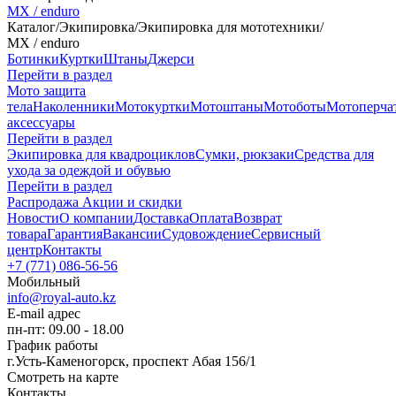
MX / enduro
Каталог
/
Экипировка
/
Экипировка для мототехники
/
MX / enduro
Ботинки
Куртки
Штаны
Джерси
Перейти в раздел
Мото защита
тела
Наколенники
Мотокуртки
Мотоштаны
Мотоботы
Мотоперча
аксессуары
Перейти в раздел
Экипировка для квадроциклов
Сумки, рюкзаки
Средства для
ухода за одеждой и обувью
Перейти в раздел
Распродажа
Акции и скидки
Новости
О компании
Доставка
Оплата
Возврат
товара
Гарантия
Вакансии
Судовождение
Сервисный
центр
Контакты
+7 (771) 086-56-56
Мобильный
info@royal-auto.kz
E-mail адрес
пн-пт: 09.00 - 18.00
График работы
г.Усть-Каменогорск, проспект Абая 156/1
Смотреть на карте
Контакты