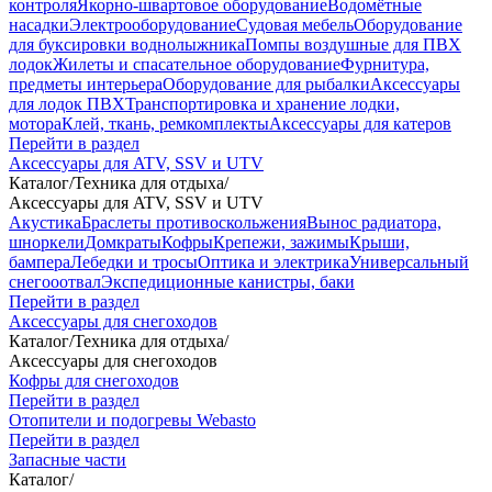
контроля
Якорно-швартовое оборудование
Водомётные
насадки
Электрооборудование
Судовая мебель
Оборудование
для буксировки воднолыжника
Помпы воздушные для ПВХ
лодок
Жилеты и спасательное оборудование
Фурнитура,
предметы интерьера
Оборудование для рыбалки
Аксессуары
для лодок ПВХ
Транспортировка и хранение лодки,
мотора
Клей, ткань, ремкомплекты
Аксессуары для катеров
Перейти в раздел
Аксессуары для ATV, SSV и UTV
Каталог
/
Техника для отдыха
/
Аксессуары для ATV, SSV и UTV
Акустика
Браслеты противоскольжения
Вынос радиатора,
шноркели
Домкраты
Кофры
Крепежи, зажимы
Крыши,
бампера
Лебедки и тросы
Оптика и электрика
Универсальный
снегооотвал
Экспедиционные канистры, баки
Перейти в раздел
Аксессуары для снегоходов
Каталог
/
Техника для отдыха
/
Аксессуары для снегоходов
Кофры для снегоходов
Перейти в раздел
Отопители и подогревы Webasto
Перейти в раздел
Запасные части
Каталог
/