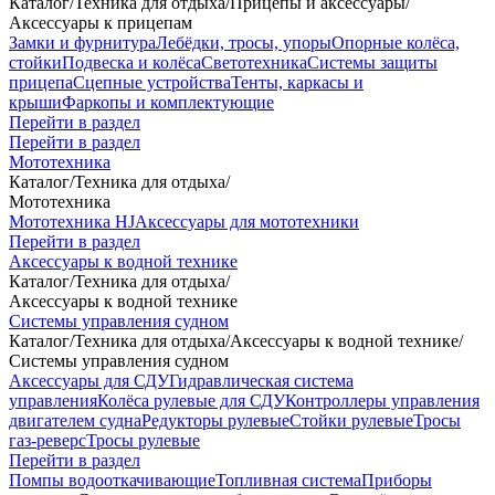
Каталог
/
Техника для отдыха
/
Прицепы и аксессуары
/
Аксессуары к прицепам
Замки и фурнитура
Лебёдки, тросы, упоры
Опорные колёса,
стойки
Подвеска и колёса
Светотехника
Системы защиты
прицепа
Сцепные устройства
Тенты, каркасы и
крыши
Фаркопы и комплектующие
Перейти в раздел
Перейти в раздел
Мототехника
Каталог
/
Техника для отдыха
/
Мототехника
Мототехника HJ
Аксессуары для мототехники
Перейти в раздел
Аксессуары к водной технике
Каталог
/
Техника для отдыха
/
Аксессуары к водной технике
Системы управления судном
Каталог
/
Техника для отдыха
/
Аксессуары к водной технике
/
Системы управления судном
Аксессуары для СДУ
Гидравлическая система
управления
Колёса рулевые для СДУ
Контроллеры управления
двигателем судна
Редукторы рулевые
Стойки рулевые
Тросы
газ-реверс
Тросы рулевые
Перейти в раздел
Помпы водооткачивающие
Топливная система
Приборы