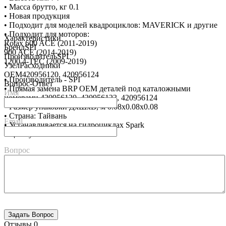
• Масса брутто, кг 0.1
• Новая продукция
• Подходит для моделей квадроциклов: MAVERICK и другие
• Подходит для моторов:
Характеристики
Rotax 600 ACE (2011-2019)
Бренд
SPI
900 ACE (2014-2019)
Производитель
SPI
1200 4-TEC (2009-2019)
Узел
Расходники
OEM
420956120, 420956124
• Производитель - SPI
Вопрос-Ответ
• Прямая замена BRP OEM деталей под каталожными
Имя
номерами 420956120, 420956123, 420956124
• Размер упаковки ДхШхВ, м 0.08x0.08x0.08
• Страна: Тайвань
Email
• Устанавливается на гидроциклах Spark
• Цена указана за 1 шт
Вопрос
Отзывы
0