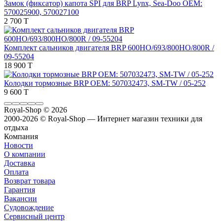
Замок (фиксатор) капота SPI для BRP Lynx, Sea-Doo OEM:
570025900, 570027100
2 700 T
Комплект сальников двигателя BRP 600HO/693/800HO/800R /
09-55204
18 900 T
Колодки тормозные BRP OEM: 507032473, SM-TW / 05-252
9 600 T
Royal-Shop
© 2026
2000-2026 © Royal-Shop — Интернет магазин техники для
отдыха
Компания
Новости
О компании
Доставка
Оплата
Возврат товара
Гарантия
Вакансии
Судовождение
Сервисный центр