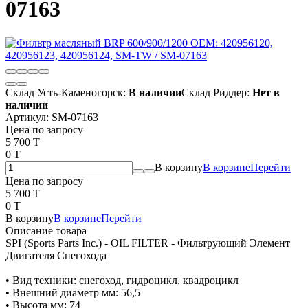
07163
Склад Усть-Каменогорск:
В наличии
Склад Риддер:
Нет в
наличии
Артикул:
SM-07163
Цена по запросу
5 700 T
0 T
В корзину
В корзине
Перейти
Цена по запросу
5 700 T
0 T
В корзину
В корзине
Перейти
Описание товара
SPI (Sports Parts Inc.) - OIL FILTER - Фильтрующий Элемент
Двигателя Снегохода
• Вид техники: снегоход, гидроцикл, квадроцикл
• Внешний диаметр мм: 56,5
• Высота мм: 74