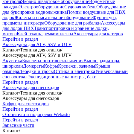
контроля
Якорно-швартовое оборудование
Водомётные
насадки
Электрооборудование
Судовая мебель
Оборудование
для буксировки воднолыжника
Помпы воздушные для ПВХ
лодок
Жилеты и спасательное оборудование
Фурнитура,
предметы интерьера
Оборудование для рыбалки
Аксессуары
для лодок ПВХ
Транспортировка и хранение лодки,
мотора
Клей, ткань, ремкомплекты
Аксессуары для катеров
Перейти в раздел
Аксессуары для ATV, SSV и UTV
Каталог
/
Техника для отдыха
/
Аксессуары для ATV, SSV и UTV
Акустика
Браслеты противоскольжения
Вынос радиатора,
шноркели
Домкраты
Кофры
Крепежи, зажимы
Крыши,
бампера
Лебедки и тросы
Оптика и электрика
Универсальный
снегооотвал
Экспедиционные канистры, баки
Перейти в раздел
Аксессуары для снегоходов
Каталог
/
Техника для отдыха
/
Аксессуары для снегоходов
Кофры для снегоходов
Перейти в раздел
Отопители и подогревы Webasto
Перейти в раздел
Запасные части
Каталог
/