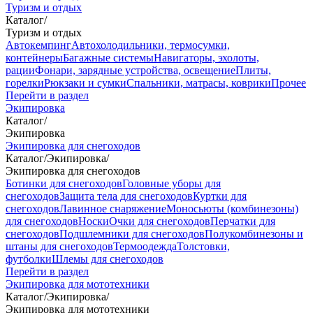
Туризм и отдых
Каталог
/
Туризм и отдых
Автокемпинг
Автохолодильники, термосумки,
контейнеры
Багажные системы
Навигаторы, эхолоты,
рации
Фонари, зарядные устройства, освещение
Плиты,
горелки
Рюкзаки и сумки
Спальники, матрасы, коврики
Прочее
Перейти в раздел
Экипировка
Каталог
/
Экипировка
Экипировка для снегоходов
Каталог
/
Экипировка
/
Экипировка для снегоходов
Ботинки для снегоходов
Головные уборы для
снегоходов
Защита тела для снегоходов
Куртки для
снегоходов
Лавинное снаряжение
Моносьюты (комбинезоны)
для снегоходов
Носки
Очки для снегоходов
Перчатки для
снегоходов
Подшлемники для снегоходов
Полукомбинезоны и
штаны для снегоходов
Термоодежда
Толстовки,
футболки
Шлемы для снегоходов
Перейти в раздел
Экипировка для мототехники
Каталог
/
Экипировка
/
Экипировка для мототехники