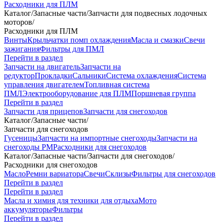
Расходники для ПЛМ
Каталог
/
Запасные части
/
Запчасти для подвесных лодочных
моторов
/
Расходники для ПЛМ
Винты
Крыльчатки помп охлаждения
Масла и смазки
Свечи
зажигания
Фильтры для ПМЛ
Перейти в раздел
Запчасти на двигатель
Запчасти на
редуктор
Прокладки
Сальники
Система охлаждения
Система
управления двигателем
Топливная система
ПМЛ
Электрооборудование для ПЛМ
Поршневая группа
Перейти в раздел
Запчасти для прицепов
Запчасти для снегоходов
Каталог
/
Запасные части
/
Запчасти для снегоходов
Гусеницы
Запчасти на импортные снегоходы
Запчасти на
снегоходы РМ
Расходники для снегоходов
Каталог
/
Запасные части
/
Запчасти для снегоходов
/
Расходники для снегоходов
Масло
Ремни вариатора
Свечи
Склизы
Фильтры для снегоходов
Перейти в раздел
Перейти в раздел
Масла и химия для техники для отдыха
Мото
аккумуляторы
Фильтры
Перейти в раздел