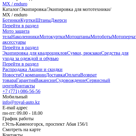
MX / enduro
Каталог
/
Экипировка
/
Экипировка для мототехники
/
MX / enduro
Ботинки
Куртки
Штаны
Джерси
Перейти в раздел
Мото защита
тела
Наколенники
Мотокуртки
Мотоштаны
Мотоботы
Мотоперча
аксессуары
Перейти в раздел
Экипировка для квадроциклов
Сумки, рюкзаки
Средства для
ухода за одеждой и обувью
Перейти в раздел
Распродажа
Акции и скидки
Новости
О компании
Доставка
Оплата
Возврат
товара
Гарантия
Вакансии
Судовождение
Сервисный
центр
Контакты
+7 (771) 086-56-56
Мобильный
info@royal-auto.kz
E-mail адрес
пн-пт: 09.00 - 18.00
График работы
г.Усть-Каменогорск, проспект Абая 156/1
Смотреть на карте
Контакты