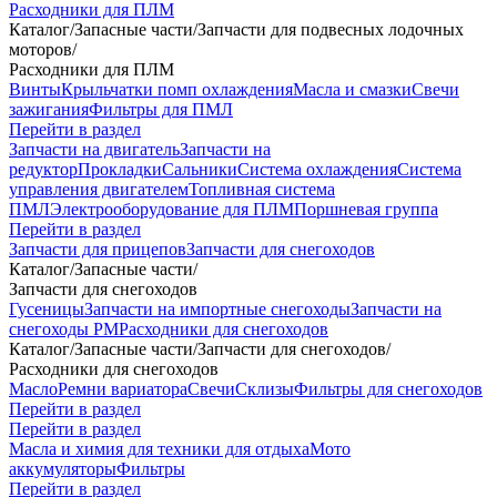
Расходники для ПЛМ
Каталог
/
Запасные части
/
Запчасти для подвесных лодочных
моторов
/
Расходники для ПЛМ
Винты
Крыльчатки помп охлаждения
Масла и смазки
Свечи
зажигания
Фильтры для ПМЛ
Перейти в раздел
Запчасти на двигатель
Запчасти на
редуктор
Прокладки
Сальники
Система охлаждения
Система
управления двигателем
Топливная система
ПМЛ
Электрооборудование для ПЛМ
Поршневая группа
Перейти в раздел
Запчасти для прицепов
Запчасти для снегоходов
Каталог
/
Запасные части
/
Запчасти для снегоходов
Гусеницы
Запчасти на импортные снегоходы
Запчасти на
снегоходы РМ
Расходники для снегоходов
Каталог
/
Запасные части
/
Запчасти для снегоходов
/
Расходники для снегоходов
Масло
Ремни вариатора
Свечи
Склизы
Фильтры для снегоходов
Перейти в раздел
Перейти в раздел
Масла и химия для техники для отдыха
Мото
аккумуляторы
Фильтры
Перейти в раздел