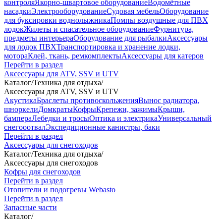
контроля
Якорно-швартовое оборудование
Водомётные
насадки
Электрооборудование
Судовая мебель
Оборудование
для буксировки воднолыжника
Помпы воздушные для ПВХ
лодок
Жилеты и спасательное оборудование
Фурнитура,
предметы интерьера
Оборудование для рыбалки
Аксессуары
для лодок ПВХ
Транспортировка и хранение лодки,
мотора
Клей, ткань, ремкомплекты
Аксессуары для катеров
Перейти в раздел
Аксессуары для ATV, SSV и UTV
Каталог
/
Техника для отдыха
/
Аксессуары для ATV, SSV и UTV
Акустика
Браслеты противоскольжения
Вынос радиатора,
шноркели
Домкраты
Кофры
Крепежи, зажимы
Крыши,
бампера
Лебедки и тросы
Оптика и электрика
Универсальный
снегооотвал
Экспедиционные канистры, баки
Перейти в раздел
Аксессуары для снегоходов
Каталог
/
Техника для отдыха
/
Аксессуары для снегоходов
Кофры для снегоходов
Перейти в раздел
Отопители и подогревы Webasto
Перейти в раздел
Запасные части
Каталог
/