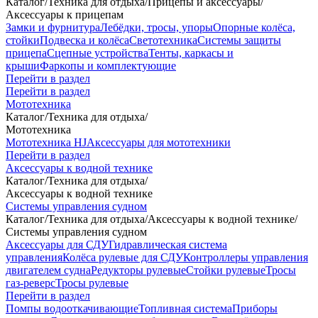
Каталог
/
Техника для отдыха
/
Прицепы и аксессуары
/
Аксессуары к прицепам
Замки и фурнитура
Лебёдки, тросы, упоры
Опорные колёса,
стойки
Подвеска и колёса
Светотехника
Системы защиты
прицепа
Сцепные устройства
Тенты, каркасы и
крыши
Фаркопы и комплектующие
Перейти в раздел
Перейти в раздел
Мототехника
Каталог
/
Техника для отдыха
/
Мототехника
Мототехника HJ
Аксессуары для мототехники
Перейти в раздел
Аксессуары к водной технике
Каталог
/
Техника для отдыха
/
Аксессуары к водной технике
Системы управления судном
Каталог
/
Техника для отдыха
/
Аксессуары к водной технике
/
Системы управления судном
Аксессуары для СДУ
Гидравлическая система
управления
Колёса рулевые для СДУ
Контроллеры управления
двигателем судна
Редукторы рулевые
Стойки рулевые
Тросы
газ-реверс
Тросы рулевые
Перейти в раздел
Помпы водооткачивающие
Топливная система
Приборы