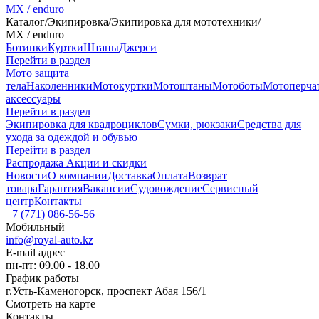
MX / enduro
Каталог
/
Экипировка
/
Экипировка для мототехники
/
MX / enduro
Ботинки
Куртки
Штаны
Джерси
Перейти в раздел
Мото защита
тела
Наколенники
Мотокуртки
Мотоштаны
Мотоботы
Мотоперча
аксессуары
Перейти в раздел
Экипировка для квадроциклов
Сумки, рюкзаки
Средства для
ухода за одеждой и обувью
Перейти в раздел
Распродажа
Акции и скидки
Новости
О компании
Доставка
Оплата
Возврат
товара
Гарантия
Вакансии
Судовождение
Сервисный
центр
Контакты
+7 (771) 086-56-56
Мобильный
info@royal-auto.kz
E-mail адрес
пн-пт: 09.00 - 18.00
График работы
г.Усть-Каменогорск, проспект Абая 156/1
Смотреть на карте
Контакты