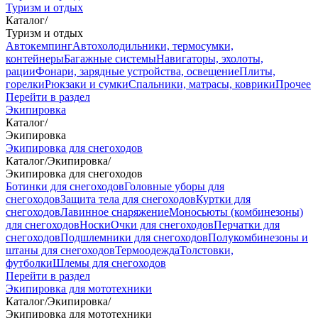
Туризм и отдых
Каталог
/
Туризм и отдых
Автокемпинг
Автохолодильники, термосумки,
контейнеры
Багажные системы
Навигаторы, эхолоты,
рации
Фонари, зарядные устройства, освещение
Плиты,
горелки
Рюкзаки и сумки
Спальники, матрасы, коврики
Прочее
Перейти в раздел
Экипировка
Каталог
/
Экипировка
Экипировка для снегоходов
Каталог
/
Экипировка
/
Экипировка для снегоходов
Ботинки для снегоходов
Головные уборы для
снегоходов
Защита тела для снегоходов
Куртки для
снегоходов
Лавинное снаряжение
Моносьюты (комбинезоны)
для снегоходов
Носки
Очки для снегоходов
Перчатки для
снегоходов
Подшлемники для снегоходов
Полукомбинезоны и
штаны для снегоходов
Термоодежда
Толстовки,
футболки
Шлемы для снегоходов
Перейти в раздел
Экипировка для мототехники
Каталог
/
Экипировка
/
Экипировка для мототехники