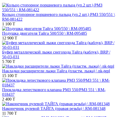
Кольцо стопорное поршневого пальца (уп.2 шт.) РМЗ 550/551 \
RM-081422
1 100 T
Подушка двигателя Тайга 500/550 \ RM-095485
12 900 T
Буфер металлической лыжи снегохода Тайга (каблук), BRP /
50-03-031
5 700 T
Накладки расширители лыжи Тайга (пластм. лыжа) \ nk-tgpl
15 100 T
Прокладка лепесткового клапана РМЗ 550/РМЗ 551 \ RM-
018437
2 400 T
Наконечник рулевой ТАЙГА (правая резьба) \ RM-081348
11 700 T