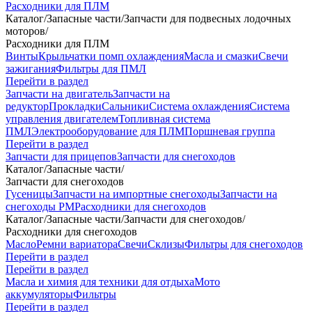
Расходники для ПЛМ
Каталог
/
Запасные части
/
Запчасти для подвесных лодочных
моторов
/
Расходники для ПЛМ
Винты
Крыльчатки помп охлаждения
Масла и смазки
Свечи
зажигания
Фильтры для ПМЛ
Перейти в раздел
Запчасти на двигатель
Запчасти на
редуктор
Прокладки
Сальники
Система охлаждения
Система
управления двигателем
Топливная система
ПМЛ
Электрооборудование для ПЛМ
Поршневая группа
Перейти в раздел
Запчасти для прицепов
Запчасти для снегоходов
Каталог
/
Запасные части
/
Запчасти для снегоходов
Гусеницы
Запчасти на импортные снегоходы
Запчасти на
снегоходы РМ
Расходники для снегоходов
Каталог
/
Запасные части
/
Запчасти для снегоходов
/
Расходники для снегоходов
Масло
Ремни вариатора
Свечи
Склизы
Фильтры для снегоходов
Перейти в раздел
Перейти в раздел
Масла и химия для техники для отдыха
Мото
аккумуляторы
Фильтры
Перейти в раздел