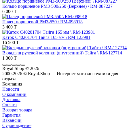
Кольцо поршневое РМЗ-500/250 (Верхнее) \ RM-087227
6 000 T
Палец поршневой РМЗ-550 \ RM-098918
3 400 T
Каток C40201704 Тайга 165 мм \ RM-123981
16 500 T
Вкладыш рулевой колонки (внутренний) Тайга \ RM-127714
1 300 T
Royal-Shop
© 2026
2000-2026 © Royal-Shop — Интернет магазин техники для
отдыха
Компания
Новости
О компании
Доставка
Оплата
Возврат товара
Гарантия
Вакансии
Судовождение