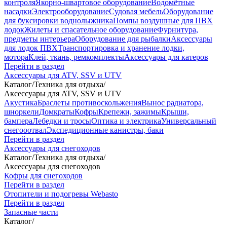
контроля
Якорно-швартовое оборудование
Водомётные
насадки
Электрооборудование
Судовая мебель
Оборудование
для буксировки воднолыжника
Помпы воздушные для ПВХ
лодок
Жилеты и спасательное оборудование
Фурнитура,
предметы интерьера
Оборудование для рыбалки
Аксессуары
для лодок ПВХ
Транспортировка и хранение лодки,
мотора
Клей, ткань, ремкомплекты
Аксессуары для катеров
Перейти в раздел
Аксессуары для ATV, SSV и UTV
Каталог
/
Техника для отдыха
/
Аксессуары для ATV, SSV и UTV
Акустика
Браслеты противоскольжения
Вынос радиатора,
шноркели
Домкраты
Кофры
Крепежи, зажимы
Крыши,
бампера
Лебедки и тросы
Оптика и электрика
Универсальный
снегооотвал
Экспедиционные канистры, баки
Перейти в раздел
Аксессуары для снегоходов
Каталог
/
Техника для отдыха
/
Аксессуары для снегоходов
Кофры для снегоходов
Перейти в раздел
Отопители и подогревы Webasto
Перейти в раздел
Запасные части
Каталог
/