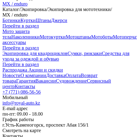
MX / enduro
Каталог
/
Экипировка
/
Экипировка для мототехники
/
MX / enduro
Ботинки
Куртки
Штаны
Джерси
Перейти в раздел
Мото защита
тела
Наколенники
Мотокуртки
Мотоштаны
Мотоботы
Мотоперча
аксессуары
Перейти в раздел
Экипировка для квадроциклов
Сумки, рюкзаки
Средства для
ухода за одеждой и обувью
Перейти в раздел
Распродажа
Акции и скидки
Новости
О компании
Доставка
Оплата
Возврат
товара
Гарантия
Вакансии
Судовождение
Сервисный
центр
Контакты
+7 (771) 086-56-56
Мобильный
info@royal-auto.kz
E-mail адрес
пн-пт: 09.00 - 18.00
График работы
г.Усть-Каменогорск, проспект Абая 156/1
Смотреть на карте
Контакты