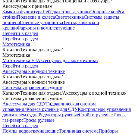
Каталог
/
Техника для отдыха
/
Прицепы и аксессуары
/
Аксессуары к прицепам
Замки и фурнитура
Лебёдки, тросы, упоры
Опорные колёса,
стойки
Подвеска и колёса
Светотехника
Системы защиты
прицепа
Сцепные устройства
Тенты, каркасы и
крыши
Фаркопы и комплектующие
Перейти в раздел
Перейти в раздел
Мототехника
Каталог
/
Техника для отдыха
/
Мототехника
Мототехника HJ
Аксессуары для мототехники
Перейти в раздел
Аксессуары к водной технике
Каталог
/
Техника для отдыха
/
Аксессуары к водной технике
Системы управления судном
Каталог
/
Техника для отдыха
/
Аксессуары к водной технике
/
Системы управления судном
Аксессуары для СДУ
Гидравлическая система
управления
Колёса рулевые для СДУ
Контроллеры управления
двигателем судна
Редукторы рулевые
Стойки рулевые
Тросы
газ-реверс
Тросы рулевые
Перейти в раздел
Помпы водооткачивающие
Топливная система
Приборы