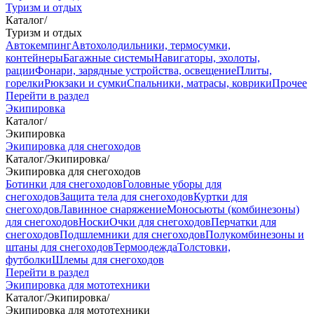
Туризм и отдых
Каталог
/
Туризм и отдых
Автокемпинг
Автохолодильники, термосумки,
контейнеры
Багажные системы
Навигаторы, эхолоты,
рации
Фонари, зарядные устройства, освещение
Плиты,
горелки
Рюкзаки и сумки
Спальники, матрасы, коврики
Прочее
Перейти в раздел
Экипировка
Каталог
/
Экипировка
Экипировка для снегоходов
Каталог
/
Экипировка
/
Экипировка для снегоходов
Ботинки для снегоходов
Головные уборы для
снегоходов
Защита тела для снегоходов
Куртки для
снегоходов
Лавинное снаряжение
Моносьюты (комбинезоны)
для снегоходов
Носки
Очки для снегоходов
Перчатки для
снегоходов
Подшлемники для снегоходов
Полукомбинезоны и
штаны для снегоходов
Термоодежда
Толстовки,
футболки
Шлемы для снегоходов
Перейти в раздел
Экипировка для мототехники
Каталог
/
Экипировка
/
Экипировка для мототехники