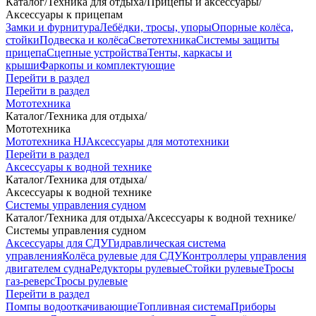
Каталог
/
Техника для отдыха
/
Прицепы и аксессуары
/
Аксессуары к прицепам
Замки и фурнитура
Лебёдки, тросы, упоры
Опорные колёса,
стойки
Подвеска и колёса
Светотехника
Системы защиты
прицепа
Сцепные устройства
Тенты, каркасы и
крыши
Фаркопы и комплектующие
Перейти в раздел
Перейти в раздел
Мототехника
Каталог
/
Техника для отдыха
/
Мототехника
Мототехника HJ
Аксессуары для мототехники
Перейти в раздел
Аксессуары к водной технике
Каталог
/
Техника для отдыха
/
Аксессуары к водной технике
Системы управления судном
Каталог
/
Техника для отдыха
/
Аксессуары к водной технике
/
Системы управления судном
Аксессуары для СДУ
Гидравлическая система
управления
Колёса рулевые для СДУ
Контроллеры управления
двигателем судна
Редукторы рулевые
Стойки рулевые
Тросы
газ-реверс
Тросы рулевые
Перейти в раздел
Помпы водооткачивающие
Топливная система
Приборы