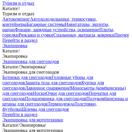
Туризм и отдых
Каталог
/
Туризм и отдых
Автокемпинг
Автохолодильники, термосумки,
контейнеры
Багажные системы
Навигаторы, эхолоты,
рации
Фонари, зарядные устройства, освещение
Плиты,
горелки
Рюкзаки и сумки
Спальники, матрасы, коврики
Прочее
Перейти в раздел
Экипировка
Каталог
/
Экипировка
Экипировка для снегоходов
Каталог
/
Экипировка
/
Экипировка для снегоходов
Ботинки для снегоходов
Головные уборы для
снегоходов
Защита тела для снегоходов
Куртки для
снегоходов
Лавинное снаряжение
Моносьюты (комбинезоны)
для снегоходов
Носки
Очки для снегоходов
Перчатки для
снегоходов
Подшлемники для снегоходов
Полукомбинезоны и
штаны для снегоходов
Термоодежда
Толстовки,
футболки
Шлемы для снегоходов
Перейти в раздел
Экипировка для мототехники
Каталог
/
Экипировка
/
Экипировка для мототехники