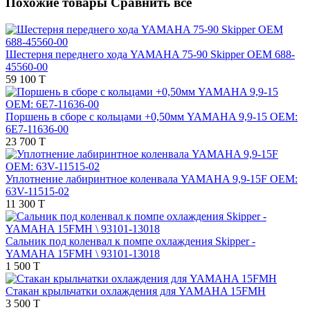
Похожие товары
Сравнить все
Шестерня переднего хода YAMAHA 75-90 Skipper OEM 688-
45560-00
59 100 T
Поршень в сборе с кольцами +0,50мм YAMAHA 9,9-15 OEM:
6E7-11636-00
23 700 T
Уплотнение лабиринтное коленвала YAMAHA 9,9-15F OEM:
63V-11515-02
11 300 T
Сальник под коленвал к помпе охлаждения Skipper -
YAMAHA 15FMH \ 93101-13018
1 500 T
Стакан крыльчатки охлаждения для YAMAHA 15FMH
3 500 T