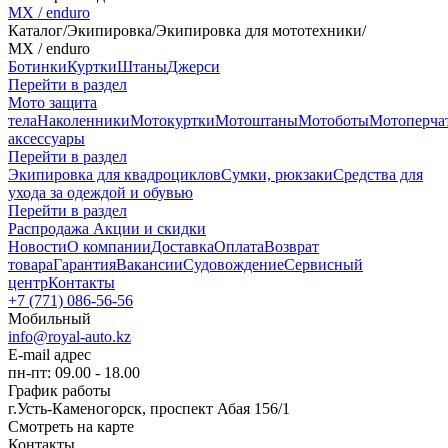
MX / enduro
Каталог
/
Экипировка
/
Экипировка для мототехники
/
MX / enduro
Ботинки
Куртки
Штаны
Джерси
Перейти в раздел
Мото защита
тела
Наколенники
Мотокуртки
Мотоштаны
Мотоботы
Мотоперча
аксессуары
Перейти в раздел
Экипировка для квадроциклов
Сумки, рюкзаки
Средства для
ухода за одеждой и обувью
Перейти в раздел
Распродажа
Акции и скидки
Новости
О компании
Доставка
Оплата
Возврат
товара
Гарантия
Вакансии
Судовождение
Сервисный
центр
Контакты
+7 (771) 086-56-56
Мобильный
info@royal-auto.kz
E-mail адрес
пн-пт: 09.00 - 18.00
График работы
г.Усть-Каменогорск, проспект Абая 156/1
Смотреть на карте
Контакты