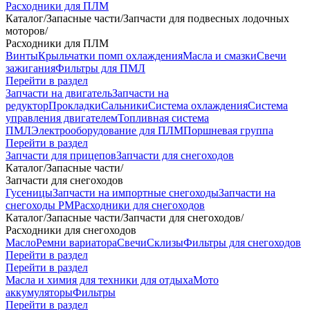
Расходники для ПЛМ
Каталог
/
Запасные части
/
Запчасти для подвесных лодочных
моторов
/
Расходники для ПЛМ
Винты
Крыльчатки помп охлаждения
Масла и смазки
Свечи
зажигания
Фильтры для ПМЛ
Перейти в раздел
Запчасти на двигатель
Запчасти на
редуктор
Прокладки
Сальники
Система охлаждения
Система
управления двигателем
Топливная система
ПМЛ
Электрооборудование для ПЛМ
Поршневая группа
Перейти в раздел
Запчасти для прицепов
Запчасти для снегоходов
Каталог
/
Запасные части
/
Запчасти для снегоходов
Гусеницы
Запчасти на импортные снегоходы
Запчасти на
снегоходы РМ
Расходники для снегоходов
Каталог
/
Запасные части
/
Запчасти для снегоходов
/
Расходники для снегоходов
Масло
Ремни вариатора
Свечи
Склизы
Фильтры для снегоходов
Перейти в раздел
Перейти в раздел
Масла и химия для техники для отдыха
Мото
аккумуляторы
Фильтры
Перейти в раздел