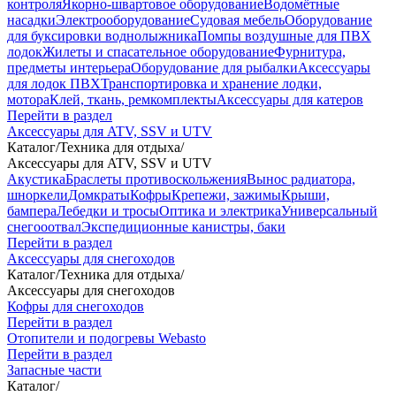
контроля
Якорно-швартовое оборудование
Водомётные
насадки
Электрооборудование
Судовая мебель
Оборудование
для буксировки воднолыжника
Помпы воздушные для ПВХ
лодок
Жилеты и спасательное оборудование
Фурнитура,
предметы интерьера
Оборудование для рыбалки
Аксессуары
для лодок ПВХ
Транспортировка и хранение лодки,
мотора
Клей, ткань, ремкомплекты
Аксессуары для катеров
Перейти в раздел
Аксессуары для ATV, SSV и UTV
Каталог
/
Техника для отдыха
/
Аксессуары для ATV, SSV и UTV
Акустика
Браслеты противоскольжения
Вынос радиатора,
шноркели
Домкраты
Кофры
Крепежи, зажимы
Крыши,
бампера
Лебедки и тросы
Оптика и электрика
Универсальный
снегооотвал
Экспедиционные канистры, баки
Перейти в раздел
Аксессуары для снегоходов
Каталог
/
Техника для отдыха
/
Аксессуары для снегоходов
Кофры для снегоходов
Перейти в раздел
Отопители и подогревы Webasto
Перейти в раздел
Запасные части
Каталог
/