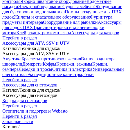
контроля
Якорно-швартовое оборудование
Водомётные
насадки
Электрооборудование
Судовая мебель
Оборудование
для буксировки воднолыжника
Помпы воздушные для ПВХ
лодок
Жилеты и спасательное оборудование
Фурнитура,
предметы интерьера
Оборудование для рыбалки
Аксессуары
для лодок ПВХ
Транспортировка и хранение лодки,
мотора
Клей, ткань, ремкомплекты
Аксессуары для катеров
Перейти в раздел
Аксессуары для ATV, SSV и UTV
Каталог
/
Техника для отдыха
/
Аксессуары для ATV, SSV и UTV
Акустика
Браслеты противоскольжения
Вынос радиатора,
шноркели
Домкраты
Кофры
Крепежи, зажимы
Крыши,
бампера
Лебедки и тросы
Оптика и электрика
Универсальный
снегооотвал
Экспедиционные канистры, баки
Перейти в раздел
Аксессуары для снегоходов
Каталог
/
Техника для отдыха
/
Аксессуары для снегоходов
Кофры для снегоходов
Перейти в раздел
Отопители и подогревы Webasto
Перейти в раздел
Запасные части
Каталог
/