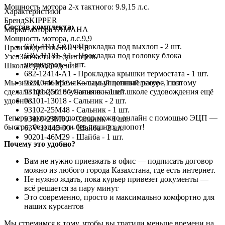
Мощность мотора 2-х тактного: 9.9,15 л.с.
Характеристики
Бренд
SKIPPER
Состав комплекта:
Марка мотора
YAMAHA
Мощность мотора, л.с.
9,9
63V-41112-A0 - Прокладка под выхлоп - 2 шт.
Производитель
SKIPPER
63V-11181-A1 - Прокладка под головку блока
Узел
Запчасти на двигатель
цилиндров - 1 шт.
Школа судовождения
682-12414-A1 - Прокладка крышки термостата - 1 шт.
93210-46M16 - Кольцо уплотнительное - 1 шт.
Мы знаем, что время — самый ценный ресурс, поэтому
93101-25018 - Сальник - 1 шт.
сделали процесс обучения в нашей школе судовождения ещё
93101-13018 - Сальник - 2 шт.
удобнее.
93102-25M48 - Сальник - 1 шт.
Теперь заключить договор можно онлайн с помощью ЭЦП —
93110-23M00 - Сальник - 1 шт.
быстро, безопасно и без лишних хлопот!
63V-11445-00 - Шайба - 2 шт.
90201-46M29 - Шайба - 1 шт.
Почему это удобно?
Вам не нужно приезжать в офис — подписать договор
можно из любого города Казахстана, где есть интернет.
Не нужно ждать, пока курьер привезет документы —
всё решается за пару минут
Это современно, просто и максимально комфортно для
наших курсантов
Мы стремимся к тому, чтобы вы тратили меньше времени на