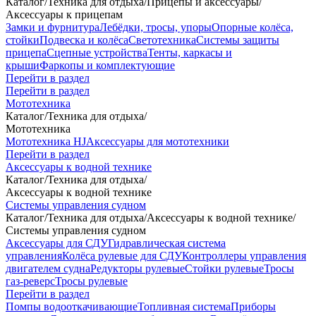
Каталог
/
Техника для отдыха
/
Прицепы и аксессуары
/
Аксессуары к прицепам
Замки и фурнитура
Лебёдки, тросы, упоры
Опорные колёса,
стойки
Подвеска и колёса
Светотехника
Системы защиты
прицепа
Сцепные устройства
Тенты, каркасы и
крыши
Фаркопы и комплектующие
Перейти в раздел
Перейти в раздел
Мототехника
Каталог
/
Техника для отдыха
/
Мототехника
Мототехника HJ
Аксессуары для мототехники
Перейти в раздел
Аксессуары к водной технике
Каталог
/
Техника для отдыха
/
Аксессуары к водной технике
Системы управления судном
Каталог
/
Техника для отдыха
/
Аксессуары к водной технике
/
Системы управления судном
Аксессуары для СДУ
Гидравлическая система
управления
Колёса рулевые для СДУ
Контроллеры управления
двигателем судна
Редукторы рулевые
Стойки рулевые
Тросы
газ-реверс
Тросы рулевые
Перейти в раздел
Помпы водооткачивающие
Топливная система
Приборы