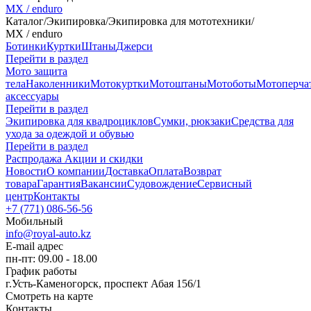
MX / enduro
Каталог
/
Экипировка
/
Экипировка для мототехники
/
MX / enduro
Ботинки
Куртки
Штаны
Джерси
Перейти в раздел
Мото защита
тела
Наколенники
Мотокуртки
Мотоштаны
Мотоботы
Мотоперча
аксессуары
Перейти в раздел
Экипировка для квадроциклов
Сумки, рюкзаки
Средства для
ухода за одеждой и обувью
Перейти в раздел
Распродажа
Акции и скидки
Новости
О компании
Доставка
Оплата
Возврат
товара
Гарантия
Вакансии
Судовождение
Сервисный
центр
Контакты
+7 (771) 086-56-56
Мобильный
info@royal-auto.kz
E-mail адрес
пн-пт: 09.00 - 18.00
График работы
г.Усть-Каменогорск, проспект Абая 156/1
Смотреть на карте
Контакты