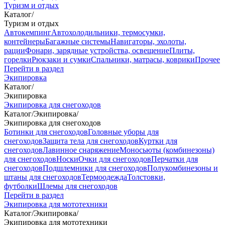
Туризм и отдых
Каталог
/
Туризм и отдых
Автокемпинг
Автохолодильники, термосумки,
контейнеры
Багажные системы
Навигаторы, эхолоты,
рации
Фонари, зарядные устройства, освещение
Плиты,
горелки
Рюкзаки и сумки
Спальники, матрасы, коврики
Прочее
Перейти в раздел
Экипировка
Каталог
/
Экипировка
Экипировка для снегоходов
Каталог
/
Экипировка
/
Экипировка для снегоходов
Ботинки для снегоходов
Головные уборы для
снегоходов
Защита тела для снегоходов
Куртки для
снегоходов
Лавинное снаряжение
Моносьюты (комбинезоны)
для снегоходов
Носки
Очки для снегоходов
Перчатки для
снегоходов
Подшлемники для снегоходов
Полукомбинезоны и
штаны для снегоходов
Термоодежда
Толстовки,
футболки
Шлемы для снегоходов
Перейти в раздел
Экипировка для мототехники
Каталог
/
Экипировка
/
Экипировка для мототехники