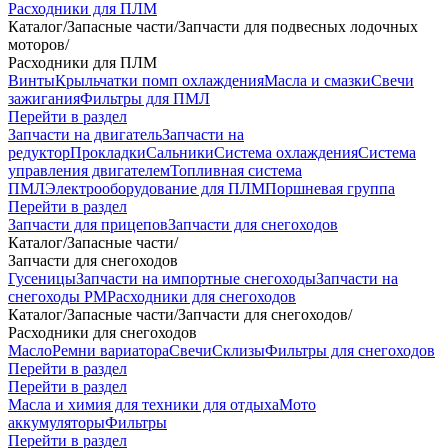
Расходники для ПЛМ
Каталог
/
Запасные части
/
Запчасти для подвесных лодочных
моторов
/
Расходники для ПЛМ
Винты
Крыльчатки помп охлаждения
Масла и смазки
Свечи
зажигания
Фильтры для ПМЛ
Перейти в раздел
Запчасти на двигатель
Запчасти на
редуктор
Прокладки
Сальники
Система охлаждения
Система
управления двигателем
Топливная система
ПМЛ
Электрооборудование для ПЛМ
Поршневая группа
Перейти в раздел
Запчасти для прицепов
Запчасти для снегоходов
Каталог
/
Запасные части
/
Запчасти для снегоходов
Гусеницы
Запчасти на импортные снегоходы
Запчасти на
снегоходы РМ
Расходники для снегоходов
Каталог
/
Запасные части
/
Запчасти для снегоходов
/
Расходники для снегоходов
Масло
Ремни вариатора
Свечи
Склизы
Фильтры для снегоходов
Перейти в раздел
Перейти в раздел
Масла и химия для техники для отдыха
Мото
аккумуляторы
Фильтры
Перейти в раздел