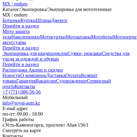
MX / enduro
Каталог
/
Экипировка
/
Экипировка для мототехники
/
MX / enduro
Ботинки
Куртки
Штаны
Джерси
Перейти в раздел
Мото защита
тела
Наколенники
Мотокуртки
Мотоштаны
Мотоботы
Мотоперча
аксессуары
Перейти в раздел
Экипировка для квадроциклов
Сумки, рюкзаки
Средства для
ухода за одеждой и обувью
Перейти в раздел
Распродажа
Акции и скидки
Новости
О компании
Доставка
Оплата
Возврат
товара
Гарантия
Вакансии
Судовождение
Сервисный
центр
Контакты
+7 (771) 086-56-56
Мобильный
info@royal-auto.kz
E-mail адрес
пн-пт: 09.00 - 18.00
График работы
г.Усть-Каменогорск, проспект Абая 156/1
Смотреть на карте
Контакты