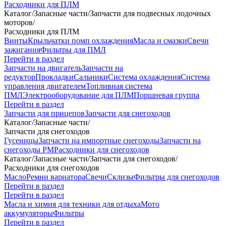
Расходники для ПЛМ
Каталог
/
Запасные части
/
Запчасти для подвесных лодочных
моторов
/
Расходники для ПЛМ
Винты
Крыльчатки помп охлаждения
Масла и смазки
Свечи
зажигания
Фильтры для ПМЛ
Перейти в раздел
Запчасти на двигатель
Запчасти на
редуктор
Прокладки
Сальники
Система охлаждения
Система
управления двигателем
Топливная система
ПМЛ
Электрооборудование для ПЛМ
Поршневая группа
Перейти в раздел
Запчасти для прицепов
Запчасти для снегоходов
Каталог
/
Запасные части
/
Запчасти для снегоходов
Гусеницы
Запчасти на импортные снегоходы
Запчасти на
снегоходы РМ
Расходники для снегоходов
Каталог
/
Запасные части
/
Запчасти для снегоходов
/
Расходники для снегоходов
Масло
Ремни вариатора
Свечи
Склизы
Фильтры для снегоходов
Перейти в раздел
Перейти в раздел
Масла и химия для техники для отдыха
Мото
аккумуляторы
Фильтры
Перейти в раздел