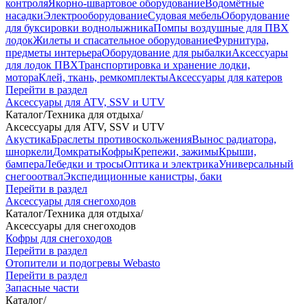
контроля
Якорно-швартовое оборудование
Водомётные
насадки
Электрооборудование
Судовая мебель
Оборудование
для буксировки воднолыжника
Помпы воздушные для ПВХ
лодок
Жилеты и спасательное оборудование
Фурнитура,
предметы интерьера
Оборудование для рыбалки
Аксессуары
для лодок ПВХ
Транспортировка и хранение лодки,
мотора
Клей, ткань, ремкомплекты
Аксессуары для катеров
Перейти в раздел
Аксессуары для ATV, SSV и UTV
Каталог
/
Техника для отдыха
/
Аксессуары для ATV, SSV и UTV
Акустика
Браслеты противоскольжения
Вынос радиатора,
шноркели
Домкраты
Кофры
Крепежи, зажимы
Крыши,
бампера
Лебедки и тросы
Оптика и электрика
Универсальный
снегооотвал
Экспедиционные канистры, баки
Перейти в раздел
Аксессуары для снегоходов
Каталог
/
Техника для отдыха
/
Аксессуары для снегоходов
Кофры для снегоходов
Перейти в раздел
Отопители и подогревы Webasto
Перейти в раздел
Запасные части
Каталог
/