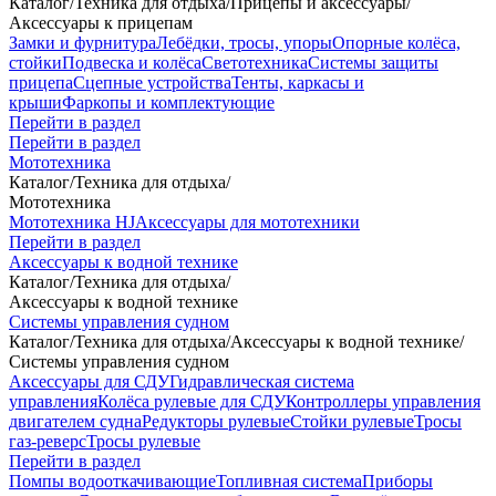
Каталог
/
Техника для отдыха
/
Прицепы и аксессуары
/
Аксессуары к прицепам
Замки и фурнитура
Лебёдки, тросы, упоры
Опорные колёса,
стойки
Подвеска и колёса
Светотехника
Системы защиты
прицепа
Сцепные устройства
Тенты, каркасы и
крыши
Фаркопы и комплектующие
Перейти в раздел
Перейти в раздел
Мототехника
Каталог
/
Техника для отдыха
/
Мототехника
Мототехника HJ
Аксессуары для мототехники
Перейти в раздел
Аксессуары к водной технике
Каталог
/
Техника для отдыха
/
Аксессуары к водной технике
Системы управления судном
Каталог
/
Техника для отдыха
/
Аксессуары к водной технике
/
Системы управления судном
Аксессуары для СДУ
Гидравлическая система
управления
Колёса рулевые для СДУ
Контроллеры управления
двигателем судна
Редукторы рулевые
Стойки рулевые
Тросы
газ-реверс
Тросы рулевые
Перейти в раздел
Помпы водооткачивающие
Топливная система
Приборы