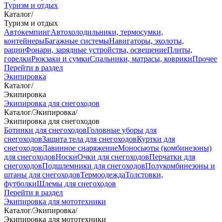
Туризм и отдых
Каталог
/
Туризм и отдых
Автокемпинг
Автохолодильники, термосумки,
контейнеры
Багажные системы
Навигаторы, эхолоты,
рации
Фонари, зарядные устройства, освещение
Плиты,
горелки
Рюкзаки и сумки
Спальники, матрасы, коврики
Прочее
Перейти в раздел
Экипировка
Каталог
/
Экипировка
Экипировка для снегоходов
Каталог
/
Экипировка
/
Экипировка для снегоходов
Ботинки для снегоходов
Головные уборы для
снегоходов
Защита тела для снегоходов
Куртки для
снегоходов
Лавинное снаряжение
Моносьюты (комбинезоны)
для снегоходов
Носки
Очки для снегоходов
Перчатки для
снегоходов
Подшлемники для снегоходов
Полукомбинезоны и
штаны для снегоходов
Термоодежда
Толстовки,
футболки
Шлемы для снегоходов
Перейти в раздел
Экипировка для мототехники
Каталог
/
Экипировка
/
Экипировка для мототехники