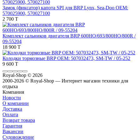
Замок (фиксатор) капота SPI для BRP Lynx, Sea-Doo OEM:
570025900, 570027100
2 700 T
Комплект сальников двигателя BRP 600HO/693/800HO/800R /
09-55204
18 900 T
Колодки тормозные BRP OEM: 507032473, SM-TW / 05-252
9 600 T
Royal-Shop
© 2026
2000-2026 © Royal-Shop — Интернет магазин техники для
отдыха
Компания
Новости
О компании
Доставка
Оплата
Возврат товара
Гарантия
Вакансии
Судовождение