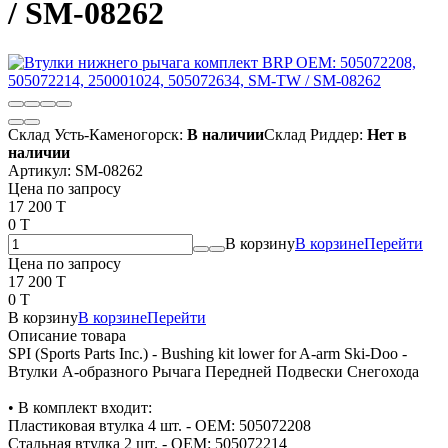
/ SM-08262
Склад Усть-Каменогорск:
В наличии
Склад Риддер:
Нет в
наличии
Артикул:
SM-08262
Цена по запросу
17 200 T
0 T
В корзину
В корзине
Перейти
Цена по запросу
17 200 T
0 T
В корзину
В корзине
Перейти
Описание товара
SPI (Sports Parts Inc.) - Bushing kit lower for A-arm Ski-Doo -
Втулки А-образного Рычага Передней Подвески Снегохода
• В комплект входит:
Пластиковая втулка 4 шт. - OEM: 505072208
Стальная втулка 2 шт. - OEM: 505072214