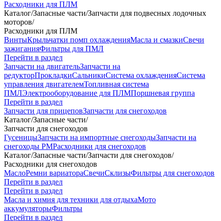
Расходники для ПЛМ
Каталог
/
Запасные части
/
Запчасти для подвесных лодочных
моторов
/
Расходники для ПЛМ
Винты
Крыльчатки помп охлаждения
Масла и смазки
Свечи
зажигания
Фильтры для ПМЛ
Перейти в раздел
Запчасти на двигатель
Запчасти на
редуктор
Прокладки
Сальники
Система охлаждения
Система
управления двигателем
Топливная система
ПМЛ
Электрооборудование для ПЛМ
Поршневая группа
Перейти в раздел
Запчасти для прицепов
Запчасти для снегоходов
Каталог
/
Запасные части
/
Запчасти для снегоходов
Гусеницы
Запчасти на импортные снегоходы
Запчасти на
снегоходы РМ
Расходники для снегоходов
Каталог
/
Запасные части
/
Запчасти для снегоходов
/
Расходники для снегоходов
Масло
Ремни вариатора
Свечи
Склизы
Фильтры для снегоходов
Перейти в раздел
Перейти в раздел
Масла и химия для техники для отдыха
Мото
аккумуляторы
Фильтры
Перейти в раздел