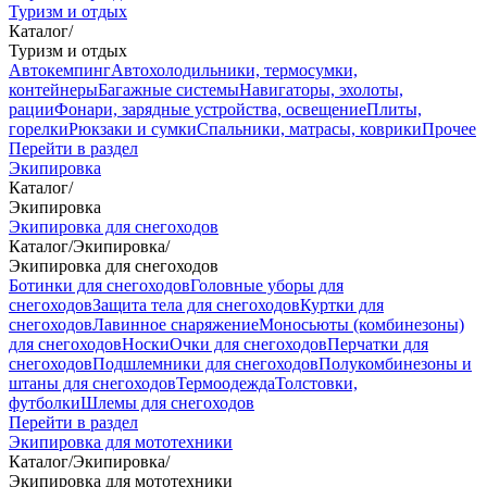
Туризм и отдых
Каталог
/
Туризм и отдых
Автокемпинг
Автохолодильники, термосумки,
контейнеры
Багажные системы
Навигаторы, эхолоты,
рации
Фонари, зарядные устройства, освещение
Плиты,
горелки
Рюкзаки и сумки
Спальники, матрасы, коврики
Прочее
Перейти в раздел
Экипировка
Каталог
/
Экипировка
Экипировка для снегоходов
Каталог
/
Экипировка
/
Экипировка для снегоходов
Ботинки для снегоходов
Головные уборы для
снегоходов
Защита тела для снегоходов
Куртки для
снегоходов
Лавинное снаряжение
Моносьюты (комбинезоны)
для снегоходов
Носки
Очки для снегоходов
Перчатки для
снегоходов
Подшлемники для снегоходов
Полукомбинезоны и
штаны для снегоходов
Термоодежда
Толстовки,
футболки
Шлемы для снегоходов
Перейти в раздел
Экипировка для мототехники
Каталог
/
Экипировка
/
Экипировка для мототехники