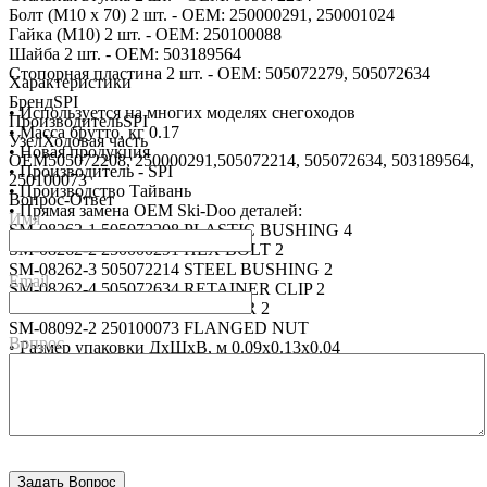
Болт (М10 х 70) 2 шт. - OEM: 250000291, 250001024
Гайка (М10) 2 шт. - OEM: 250100088
Шайба 2 шт. - OEM: 503189564
Стопорная пластина 2 шт. - OEM: 505072279, 505072634
Характеристики
Бренд
SPI
• Используется на многих моделях снегоходов
Производитель
SPI
• Масса брутто, кг 0.17
Узел
Ходовая часть
• Новая продукция
OEM
505072208, 250000291,505072214, 505072634, 503189564,
• Производитель - SPI
250100073
• Производство Тайвань
Вопрос-Ответ
• Прямая замена OEM Ski-Doo деталей:
Имя
SM-08262-1 505072208 PLASTIC BUSHING 4
SM-08262-2 250000291 HEX BOLT 2
SM-08262-3 505072214 STEEL BUSHING 2
Email
SM-08262-4 505072634 RETAINER CLIP 2
SM-08262-5 503189564 WASHER 2
SM-08092-2 250100073 FLANGED NUT
Вопрос
• Размер упаковки ДхШхВ, м 0.09x0.13x0.04
• Совместим с рычагами под каталожными номерами SM-
08256, SM-08257
• Цена указана за 1 комплект