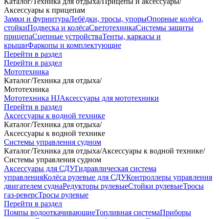
Каталог
/
Техника для отдыха
/
Прицепы и аксессуары
/
Аксессуары к прицепам
Замки и фурнитура
Лебёдки, тросы, упоры
Опорные колёса,
стойки
Подвеска и колёса
Светотехника
Системы защиты
прицепа
Сцепные устройства
Тенты, каркасы и
крыши
Фаркопы и комплектующие
Перейти в раздел
Перейти в раздел
Мототехника
Каталог
/
Техника для отдыха
/
Мототехника
Мототехника HJ
Аксессуары для мототехники
Перейти в раздел
Аксессуары к водной технике
Каталог
/
Техника для отдыха
/
Аксессуары к водной технике
Системы управления судном
Каталог
/
Техника для отдыха
/
Аксессуары к водной технике
/
Системы управления судном
Аксессуары для СДУ
Гидравлическая система
управления
Колёса рулевые для СДУ
Контроллеры управления
двигателем судна
Редукторы рулевые
Стойки рулевые
Тросы
газ-реверс
Тросы рулевые
Перейти в раздел
Помпы водооткачивающие
Топливная система
Приборы