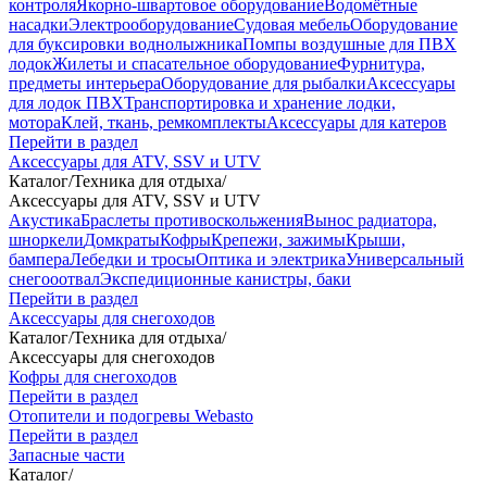
контроля
Якорно-швартовое оборудование
Водомётные
насадки
Электрооборудование
Судовая мебель
Оборудование
для буксировки воднолыжника
Помпы воздушные для ПВХ
лодок
Жилеты и спасательное оборудование
Фурнитура,
предметы интерьера
Оборудование для рыбалки
Аксессуары
для лодок ПВХ
Транспортировка и хранение лодки,
мотора
Клей, ткань, ремкомплекты
Аксессуары для катеров
Перейти в раздел
Аксессуары для ATV, SSV и UTV
Каталог
/
Техника для отдыха
/
Аксессуары для ATV, SSV и UTV
Акустика
Браслеты противоскольжения
Вынос радиатора,
шноркели
Домкраты
Кофры
Крепежи, зажимы
Крыши,
бампера
Лебедки и тросы
Оптика и электрика
Универсальный
снегооотвал
Экспедиционные канистры, баки
Перейти в раздел
Аксессуары для снегоходов
Каталог
/
Техника для отдыха
/
Аксессуары для снегоходов
Кофры для снегоходов
Перейти в раздел
Отопители и подогревы Webasto
Перейти в раздел
Запасные части
Каталог
/