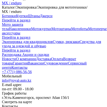
MX / enduro
Каталог
/
Экипировка
/
Экипировка для мототехники
/
MX / enduro
Ботинки
Куртки
Штаны
Джерси
Перейти в раздел
Мото защита
тела
Наколенники
Мотокуртки
Мотоштаны
Мотоботы
Мотоперча
аксессуары
Перейти в раздел
Экипировка для квадроциклов
Сумки, рюкзаки
Средства для
ухода за одеждой и обувью
Перейти в раздел
Распродажа
Акции и скидки
Новости
О компании
Доставка
Оплата
Возврат
товара
Гарантия
Вакансии
Судовождение
Сервисный
центр
Контакты
+7 (771) 086-56-56
Мобильный
info@royal-auto.kz
E-mail адрес
пн-пт: 09.00 - 18.00
График работы
г.Усть-Каменогорск, проспект Абая 156/1
Смотреть на карте
Контакты