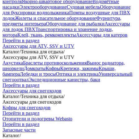
контроля
Якорно-швартовое оборудование
Водомётные
насадки
Электрооборудование
Судовая мебель
Оборудование
для буксировки воднолыжника
Помпы воздушные для ПВХ
лодок
Жилеты и спасательное оборудование
Фурнитура,
предметы интерьера
Оборудование для рыбалки
Аксессуары
для лодок ПВХ
Транспортировка и хранение лодки,
мотора
Клей, ткань, ремкомплекты
Аксессуары для катеров
Перейти в раздел
Аксессуары для ATV, SSV и UTV
Каталог
/
Техника для отдыха
/
Аксессуары для ATV, SSV и UTV
Акустика
Браслеты противоскольжения
Вынос радиатора,
шноркели
Домкраты
Кофры
Крепежи, зажимы
Крыши,
бампера
Лебедки и тросы
Оптика и электрика
Универсальный
снегооотвал
Экспедиционные канистры, баки
Перейти в раздел
Аксессуары для снегоходов
Каталог
/
Техника для отдыха
/
Аксессуары для снегоходов
Кофры для снегоходов
Перейти в раздел
Отопители и подогревы Webasto
Перейти в раздел
Запасные части
Каталог
/