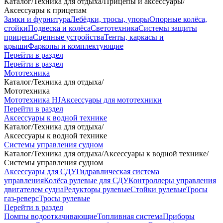
Каталог
/
Техника для отдыха
/
Прицепы и аксессуары
/
Аксессуары к прицепам
Замки и фурнитура
Лебёдки, тросы, упоры
Опорные колёса,
стойки
Подвеска и колёса
Светотехника
Системы защиты
прицепа
Сцепные устройства
Тенты, каркасы и
крыши
Фаркопы и комплектующие
Перейти в раздел
Перейти в раздел
Мототехника
Каталог
/
Техника для отдыха
/
Мототехника
Мототехника HJ
Аксессуары для мототехники
Перейти в раздел
Аксессуары к водной технике
Каталог
/
Техника для отдыха
/
Аксессуары к водной технике
Системы управления судном
Каталог
/
Техника для отдыха
/
Аксессуары к водной технике
/
Системы управления судном
Аксессуары для СДУ
Гидравлическая система
управления
Колёса рулевые для СДУ
Контроллеры управления
двигателем судна
Редукторы рулевые
Стойки рулевые
Тросы
газ-реверс
Тросы рулевые
Перейти в раздел
Помпы водооткачивающие
Топливная система
Приборы