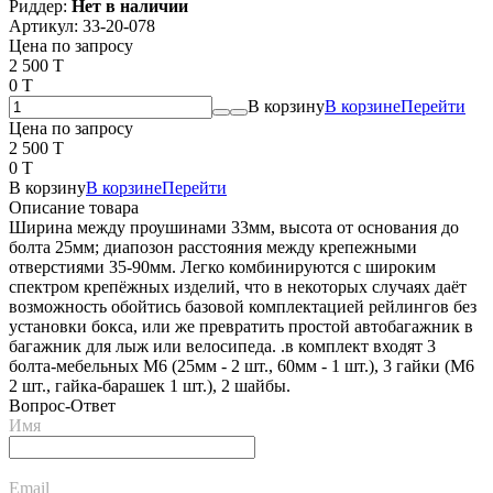
Риддер:
Нет в наличии
Артикул:
33-20-078
Цена по запросу
2 500 T
0 T
В корзину
В корзине
Перейти
Цена по запросу
2 500 T
0 T
В корзину
В корзине
Перейти
Описание товара
Ширина между проушинами 33мм, высота от основания до
болта 25мм; диапозон расстояния между крепежными
отверстиями 35-90мм. Легко комбинируются с широким
спектром крепёжных изделий, что в некоторых случаях даёт
возможность обойтись базовой комплектацией рейлингов без
установки бокса, или же превратить простой автобагажник в
багажник для лыж или велосипеда. .в комплект входят 3
болта-мебельных М6 (25мм - 2 шт., 60мм - 1 шт.), 3 гайки (М6
2 шт., гайка-барашек 1 шт.), 2 шайбы.
Вопрос-Ответ
Имя
Email