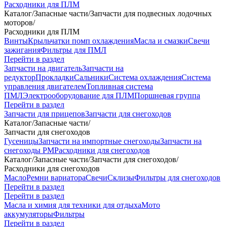
Расходники для ПЛМ
Каталог
/
Запасные части
/
Запчасти для подвесных лодочных
моторов
/
Расходники для ПЛМ
Винты
Крыльчатки помп охлаждения
Масла и смазки
Свечи
зажигания
Фильтры для ПМЛ
Перейти в раздел
Запчасти на двигатель
Запчасти на
редуктор
Прокладки
Сальники
Система охлаждения
Система
управления двигателем
Топливная система
ПМЛ
Электрооборудование для ПЛМ
Поршневая группа
Перейти в раздел
Запчасти для прицепов
Запчасти для снегоходов
Каталог
/
Запасные части
/
Запчасти для снегоходов
Гусеницы
Запчасти на импортные снегоходы
Запчасти на
снегоходы РМ
Расходники для снегоходов
Каталог
/
Запасные части
/
Запчасти для снегоходов
/
Расходники для снегоходов
Масло
Ремни вариатора
Свечи
Склизы
Фильтры для снегоходов
Перейти в раздел
Перейти в раздел
Масла и химия для техники для отдыха
Мото
аккумуляторы
Фильтры
Перейти в раздел