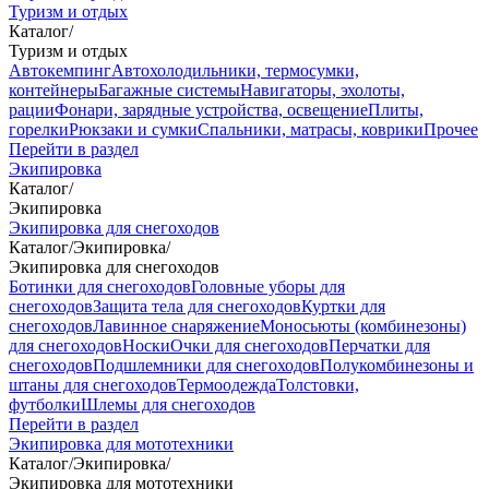
Туризм и отдых
Каталог
/
Туризм и отдых
Автокемпинг
Автохолодильники, термосумки,
контейнеры
Багажные системы
Навигаторы, эхолоты,
рации
Фонари, зарядные устройства, освещение
Плиты,
горелки
Рюкзаки и сумки
Спальники, матрасы, коврики
Прочее
Перейти в раздел
Экипировка
Каталог
/
Экипировка
Экипировка для снегоходов
Каталог
/
Экипировка
/
Экипировка для снегоходов
Ботинки для снегоходов
Головные уборы для
снегоходов
Защита тела для снегоходов
Куртки для
снегоходов
Лавинное снаряжение
Моносьюты (комбинезоны)
для снегоходов
Носки
Очки для снегоходов
Перчатки для
снегоходов
Подшлемники для снегоходов
Полукомбинезоны и
штаны для снегоходов
Термоодежда
Толстовки,
футболки
Шлемы для снегоходов
Перейти в раздел
Экипировка для мототехники
Каталог
/
Экипировка
/
Экипировка для мототехники