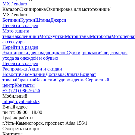
MX / enduro
Каталог
/
Экипировка
/
Экипировка для мототехники
/
MX / enduro
Ботинки
Куртки
Штаны
Джерси
Перейти в раздел
Мото защита
тела
Наколенники
Мотокуртки
Мотоштаны
Мотоботы
Мотоперча
аксессуары
Перейти в раздел
Экипировка для квадроциклов
Сумки, рюкзаки
Средства для
ухода за одеждой и обувью
Перейти в раздел
Распродажа
Акции и скидки
Новости
О компании
Доставка
Оплата
Возврат
товара
Гарантия
Вакансии
Судовождение
Сервисный
центр
Контакты
+7 (771) 086-56-56
Мобильный
info@royal-auto.kz
E-mail адрес
пн-пт: 09.00 - 18.00
График работы
г.Усть-Каменогорск, проспект Абая 156/1
Смотреть на карте
Контакты