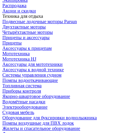
Экипировка
Распродажа
Акции и скидки
Техника для отдыха
Подвесные лодочные моторы Parsun
Двухтактные моторы
Четырёхтактные моторы
Прицепы и аксессуары
Прицепы
Аксессуары к прицепам
Мототехника
Мототехника HJ
Аксессуары для мототехники
Аксессуары к водной технике
Системы управления судном
Помпы водооткачивающие
Топливная система
Приборы контроля
Якорно-швартовое оборудование
Водомётные насадки
Электрооборудование
Судовая мебель
Оборудование для буксировки воднолыжника
Помпы воздушные для ПВХ лодок
Жилеты и спасательное оборудование