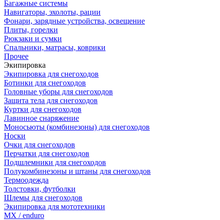
Багажные системы
Навигаторы, эхолоты, рации
Фонари, зарядные устройства, освещение
Плиты, горелки
Рюкзаки и сумки
Спальники, матрасы, коврики
Прочее
Экипировка
Экипировка для снегоходов
Ботинки для снегоходов
Головные уборы для снегоходов
Защита тела для снегоходов
Куртки для снегоходов
Лавинное снаряжение
Моносьюты (комбинезоны) для снегоходов
Носки
Очки для снегоходов
Перчатки для снегоходов
Подшлемники для снегоходов
Полукомбинезоны и штаны для снегоходов
Термоодежда
Толстовки, футболки
Шлемы для снегоходов
Экипировка для мототехники
MX / enduro