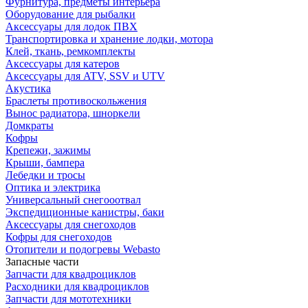
Фурнитура, предметы интерьера
Оборудование для рыбалки
Аксессуары для лодок ПВХ
Транспортировка и хранение лодки, мотора
Клей, ткань, ремкомплекты
Аксессуары для катеров
Аксессуары для ATV, SSV и UTV
Акустика
Браслеты противоскольжения
Вынос радиатора, шноркели
Домкраты
Кофры
Крепежи, зажимы
Крыши, бампера
Лебедки и тросы
Оптика и электрика
Универсальный снегооотвал
Экспедиционные канистры, баки
Аксессуары для снегоходов
Кофры для снегоходов
Отопители и подогревы Webasto
Запасные части
Запчасти для квадроциклов
Расходники для квадроциклов
Запчасти для мототехники