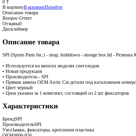
0 T
В корзину
В корзине
Перейти
Описание товара
Вопрос-Ответ
Отзывы
0
Дисклеймер
Описание товара
SPI (Sports Parts Inc.) - strap, holddown - storage box lid - Р
• Используется на многих моделях снегоходов
• Новая продукция
• Производитель - SPI
• Прямая замена OEM Arctic Cat детали под каталожным номер
• Цвет черный
• Цена указана за 1 комплект, состоящий из 2 шт фиксаторов
Характеристики
Бренд
SPI
Производитель
SPI
Узел
Замки, фиксаторы, крепления пластика
OEM
4606-926