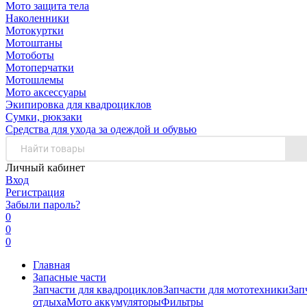
Мото защита тела
Наколенники
Мотокуртки
Мотоштаны
Мотоботы
Мотоперчатки
Мотошлемы
Мото аксессуары
Экипировка для квадроциклов
Сумки, рюкзаки
Средства для ухода за одеждой и обувью
Личный кабинет
Вход
Регистрация
Забыли пароль?
0
0
0
Главная
Запасные части
Запчасти для квадроциклов
Запчасти для мототехники
Зап
отдыха
Мото аккумуляторы
Фильтры