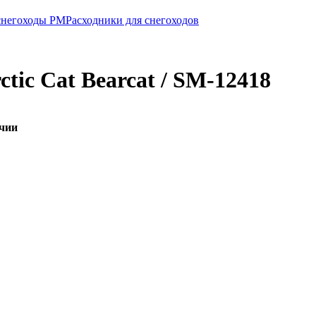
 снегоходы РМ
Расходники для снегоходов
tic Cat Bearcat / SM-12418
ичии