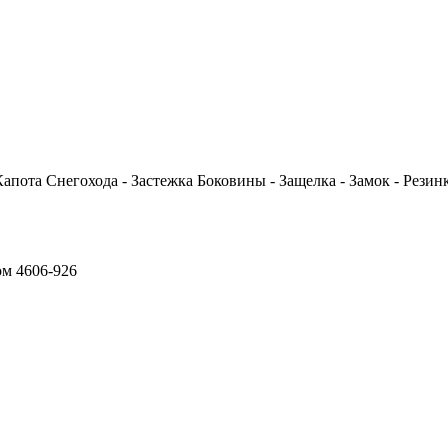
езинка Капота Снегохода - Застежка Боковины - Защелка - Замок - Р
ом 4606-926