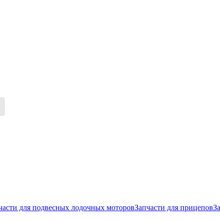
части для подвесных лодочных моторов
Запчасти для прицепов
З