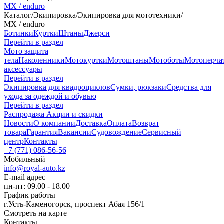
MX / enduro
Каталог
/
Экипировка
/
Экипировка для мототехники
/
MX / enduro
Ботинки
Куртки
Штаны
Джерси
Перейти в раздел
Мото защита
тела
Наколенники
Мотокуртки
Мотоштаны
Мотоботы
Мотоперча
аксессуары
Перейти в раздел
Экипировка для квадроциклов
Сумки, рюкзаки
Средства для
ухода за одеждой и обувью
Перейти в раздел
Распродажа
Акции и скидки
Новости
О компании
Доставка
Оплата
Возврат
товара
Гарантия
Вакансии
Судовождение
Сервисный
центр
Контакты
+7 (771) 086-56-56
Мобильный
info@royal-auto.kz
E-mail адрес
пн-пт: 09.00 - 18.00
График работы
г.Усть-Каменогорск, проспект Абая 156/1
Смотреть на карте
Контакты