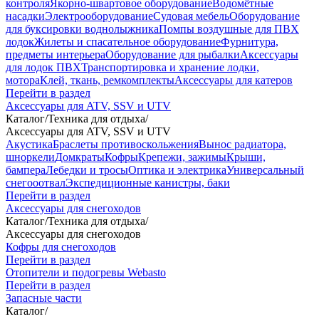
контроля
Якорно-швартовое оборудование
Водомётные
насадки
Электрооборудование
Судовая мебель
Оборудование
для буксировки воднолыжника
Помпы воздушные для ПВХ
лодок
Жилеты и спасательное оборудование
Фурнитура,
предметы интерьера
Оборудование для рыбалки
Аксессуары
для лодок ПВХ
Транспортировка и хранение лодки,
мотора
Клей, ткань, ремкомплекты
Аксессуары для катеров
Перейти в раздел
Аксессуары для ATV, SSV и UTV
Каталог
/
Техника для отдыха
/
Аксессуары для ATV, SSV и UTV
Акустика
Браслеты противоскольжения
Вынос радиатора,
шноркели
Домкраты
Кофры
Крепежи, зажимы
Крыши,
бампера
Лебедки и тросы
Оптика и электрика
Универсальный
снегооотвал
Экспедиционные канистры, баки
Перейти в раздел
Аксессуары для снегоходов
Каталог
/
Техника для отдыха
/
Аксессуары для снегоходов
Кофры для снегоходов
Перейти в раздел
Отопители и подогревы Webasto
Перейти в раздел
Запасные части
Каталог
/