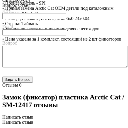
OEM
2606-624
• Производитель - SPI
Вопрос-Ответ
• Прямая замена Arctic Cat OEM детали под каталожным
Имя
номером 2606-624
• Размер упаковки ДхШхВ, м 0.06x0.23x0.04
• Страна: Тайвань
Email
• Устанавливается на многих моделях снегоходов
• Цвет черный
• Цена указана за 1 комплект, состоящий из 2 шт фиксаторов
Вопрос
Отзывы
0
Замок (фиксатор) пластика Arctic Cat /
SM-12417 отзывы
Написать отзыв
Написать отзыв