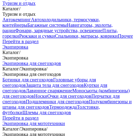
Туризм и отдых
Каталог
/
Туризм и отдых
Автокемпинг
Автохолодильники, термосумки,
контейнеры
Багажные системы
Навигаторы, эхолоты,
рации
Фонари, зарядные устройства, освещение
Плиты,
горелки
Рюкзаки и сумки
Спальники, матрасы, коврики
Прочее
Перейти в раздел
Экипировка
Каталог
/
Экипировка
Экипировка для снегоходов
Каталог
/
Экипировка
/
Экипировка для снегоходов
Ботинки для снегоходов
Головные уборы для
снегоходов
Защита тела для снегоходов
Куртки для
снегоходов
Лавинное снаряжение
Моносьюты (комбинезоны)
для снегоходов
Носки
Очки для снегоходов
Перчатки для
снегоходов
Подшлемники для снегоходов
Полукомбинезоны и
штаны для снегоходов
Термоодежда
Толстовки,
футболки
Шлемы для снегоходов
Перейти в раздел
Экипировка для мототехники
Каталог
/
Экипировка
/
Экипировка для мототехники