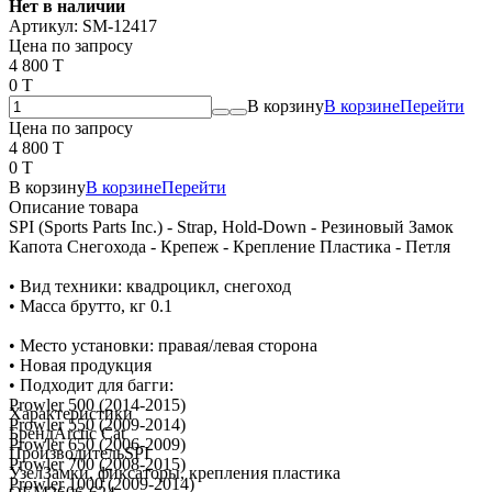
Нет в наличии
Артикул:
SM-12417
Цена по запросу
4 800 T
0 T
В корзину
В корзине
Перейти
Цена по запросу
4 800 T
0 T
В корзину
В корзине
Перейти
Описание товара
SPI (Sports Parts Inc.) - Strap, Hold-Down - Резиновый Замок
Капота Снегохода - Крепеж - Крепление Пластика - Петля
• Вид техники: квадроцикл, снегоход
• Масса брутто, кг 0.1
• Место установки: правая/левая сторона
• Новая продукция
• Подходит для багги:
Prowler 500 (2014-2015)
Характеристики
Prowler 550 (2009-2014)
Бренд
Arctic Cat
Prowler 650 (2006-2009)
Производитель
SPI
Prowler 700 (2008-2015)
Узел
Замки, фиксаторы, крепления пластика
Prowler 1000 (2009-2014)