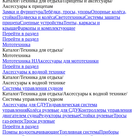
Каталог
/
Техника для отдыха
/
Прицепы и аксессуары
/
Аксессуары к прицепам
Замки и фурнитура
Лебёдки, тросы, упоры
Опорные колёса,
стойки
Подвеска и колёса
Светотехника
Системы защиты
прицепа
Сцепные устройства
Тенты, каркасы и
крыши
Фаркопы и комплектующие
Перейти в раздел
Перейти в раздел
Мототехника
Каталог
/
Техника для отдыха
/
Мототехника
Мототехника HJ
Аксессуары для мототехники
Перейти в раздел
Аксессуары к водной технике
Каталог
/
Техника для отдыха
/
Аксессуары к водной технике
Системы управления судном
Каталог
/
Техника для отдыха
/
Аксессуары к водной технике
/
Системы управления судном
Аксессуары для СДУ
Гидравлическая система
управления
Колёса рулевые для СДУ
Контроллеры управления
двигателем судна
Редукторы рулевые
Стойки рулевые
Тросы
газ-реверс
Тросы рулевые
Перейти в раздел
Помпы водооткачивающие
Топливная система
Приборы