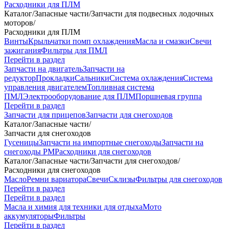
Расходники для ПЛМ
Каталог
/
Запасные части
/
Запчасти для подвесных лодочных
моторов
/
Расходники для ПЛМ
Винты
Крыльчатки помп охлаждения
Масла и смазки
Свечи
зажигания
Фильтры для ПМЛ
Перейти в раздел
Запчасти на двигатель
Запчасти на
редуктор
Прокладки
Сальники
Система охлаждения
Система
управления двигателем
Топливная система
ПМЛ
Электрооборудование для ПЛМ
Поршневая группа
Перейти в раздел
Запчасти для прицепов
Запчасти для снегоходов
Каталог
/
Запасные части
/
Запчасти для снегоходов
Гусеницы
Запчасти на импортные снегоходы
Запчасти на
снегоходы РМ
Расходники для снегоходов
Каталог
/
Запасные части
/
Запчасти для снегоходов
/
Расходники для снегоходов
Масло
Ремни вариатора
Свечи
Склизы
Фильтры для снегоходов
Перейти в раздел
Перейти в раздел
Масла и химия для техники для отдыха
Мото
аккумуляторы
Фильтры
Перейти в раздел