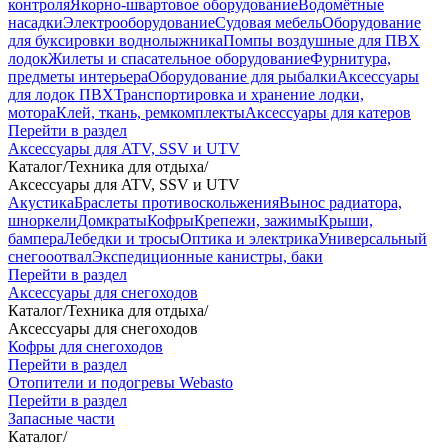
контроля
Якорно-швартовое оборудование
Водомётные
насадки
Электрооборудование
Судовая мебель
Оборудование
для буксировки воднолыжника
Помпы воздушные для ПВХ
лодок
Жилеты и спасательное оборудование
Фурнитура,
предметы интерьера
Оборудование для рыбалки
Аксессуары
для лодок ПВХ
Транспортировка и хранение лодки,
мотора
Клей, ткань, ремкомплекты
Аксессуары для катеров
Перейти в раздел
Аксессуары для ATV, SSV и UTV
Каталог
/
Техника для отдыха
/
Аксессуары для ATV, SSV и UTV
Акустика
Браслеты противоскольжения
Вынос радиатора,
шноркели
Домкраты
Кофры
Крепежи, зажимы
Крыши,
бампера
Лебедки и тросы
Оптика и электрика
Универсальный
снегооотвал
Экспедиционные канистры, баки
Перейти в раздел
Аксессуары для снегоходов
Каталог
/
Техника для отдыха
/
Аксессуары для снегоходов
Кофры для снегоходов
Перейти в раздел
Отопители и подогревы Webasto
Перейти в раздел
Запасные части
Каталог
/