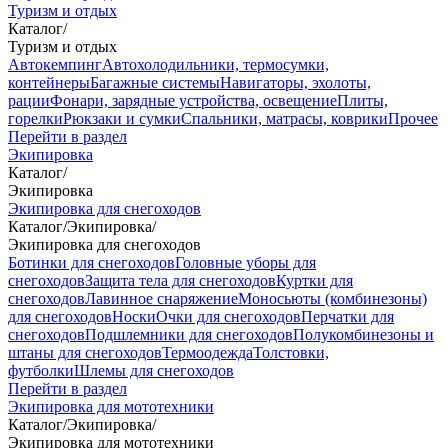
Туризм и отдых
Каталог
/
Туризм и отдых
Автокемпинг
Автохолодильники, термосумки,
контейнеры
Багажные системы
Навигаторы, эхолоты,
рации
Фонари, зарядные устройства, освещение
Плиты,
горелки
Рюкзаки и сумки
Спальники, матрасы, коврики
Прочее
Перейти в раздел
Экипировка
Каталог
/
Экипировка
Экипировка для снегоходов
Каталог
/
Экипировка
/
Экипировка для снегоходов
Ботинки для снегоходов
Головные уборы для
снегоходов
Защита тела для снегоходов
Куртки для
снегоходов
Лавинное снаряжение
Моносьюты (комбинезоны)
для снегоходов
Носки
Очки для снегоходов
Перчатки для
снегоходов
Подшлемники для снегоходов
Полукомбинезоны и
штаны для снегоходов
Термоодежда
Толстовки,
футболки
Шлемы для снегоходов
Перейти в раздел
Экипировка для мототехники
Каталог
/
Экипировка
/
Экипировка для мототехники