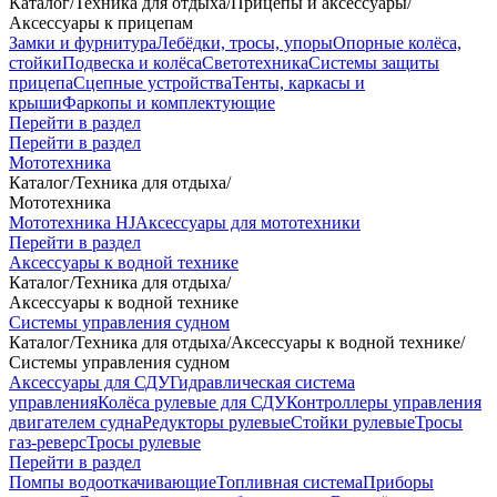
Каталог
/
Техника для отдыха
/
Прицепы и аксессуары
/
Аксессуары к прицепам
Замки и фурнитура
Лебёдки, тросы, упоры
Опорные колёса,
стойки
Подвеска и колёса
Светотехника
Системы защиты
прицепа
Сцепные устройства
Тенты, каркасы и
крыши
Фаркопы и комплектующие
Перейти в раздел
Перейти в раздел
Мототехника
Каталог
/
Техника для отдыха
/
Мототехника
Мототехника HJ
Аксессуары для мототехники
Перейти в раздел
Аксессуары к водной технике
Каталог
/
Техника для отдыха
/
Аксессуары к водной технике
Системы управления судном
Каталог
/
Техника для отдыха
/
Аксессуары к водной технике
/
Системы управления судном
Аксессуары для СДУ
Гидравлическая система
управления
Колёса рулевые для СДУ
Контроллеры управления
двигателем судна
Редукторы рулевые
Стойки рулевые
Тросы
газ-реверс
Тросы рулевые
Перейти в раздел
Помпы водооткачивающие
Топливная система
Приборы