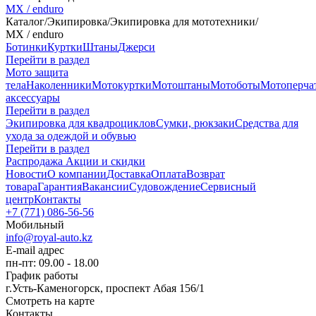
MX / enduro
Каталог
/
Экипировка
/
Экипировка для мототехники
/
MX / enduro
Ботинки
Куртки
Штаны
Джерси
Перейти в раздел
Мото защита
тела
Наколенники
Мотокуртки
Мотоштаны
Мотоботы
Мотоперча
аксессуары
Перейти в раздел
Экипировка для квадроциклов
Сумки, рюкзаки
Средства для
ухода за одеждой и обувью
Перейти в раздел
Распродажа
Акции и скидки
Новости
О компании
Доставка
Оплата
Возврат
товара
Гарантия
Вакансии
Судовождение
Сервисный
центр
Контакты
+7 (771) 086-56-56
Мобильный
info@royal-auto.kz
E-mail адрес
пн-пт: 09.00 - 18.00
График работы
г.Усть-Каменогорск, проспект Абая 156/1
Смотреть на карте
Контакты