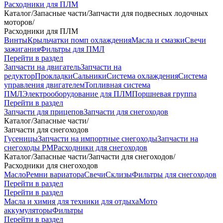
Расходники для ПЛМ
Каталог
/
Запасные части
/
Запчасти для подвесных лодочных
моторов
/
Расходники для ПЛМ
Винты
Крыльчатки помп охлаждения
Масла и смазки
Свечи
зажигания
Фильтры для ПМЛ
Перейти в раздел
Запчасти на двигатель
Запчасти на
редуктор
Прокладки
Сальники
Система охлаждения
Система
управления двигателем
Топливная система
ПМЛ
Электрооборудование для ПЛМ
Поршневая группа
Перейти в раздел
Запчасти для прицепов
Запчасти для снегоходов
Каталог
/
Запасные части
/
Запчасти для снегоходов
Гусеницы
Запчасти на импортные снегоходы
Запчасти на
снегоходы РМ
Расходники для снегоходов
Каталог
/
Запасные части
/
Запчасти для снегоходов
/
Расходники для снегоходов
Масло
Ремни вариатора
Свечи
Склизы
Фильтры для снегоходов
Перейти в раздел
Перейти в раздел
Масла и химия для техники для отдыха
Мото
аккумуляторы
Фильтры
Перейти в раздел