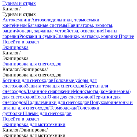
Туризм и отдых
Каталог
/
Туризм и отдых
Автокемпинг
Автохолодильники, термосумки,
контейнеры
Багажные системы
Навигаторы, эхолоты,
рации
Фонари, зарядные устройства, освещение
Плиты,
горелки
Рюкзаки и сумки
Спальники, матрасы, коврики
Прочее
Перейти в раздел
Экипировка
Каталог
/
Экипировка
Экипировка для снегоходов
Каталог
/
Экипировка
/
Экипировка для снегоходов
Ботинки для снегоходов
Головные уборы для
снегоходов
Защита тела для снегоходов
Куртки для
снегоходов
Лавинное снаряжение
Моносьюты (комбинезоны)
для снегоходов
Носки
Очки для снегоходов
Перчатки для
снегоходов
Подшлемники для снегоходов
Полукомбинезоны и
штаны для снегоходов
Термоодежда
Толстовки,
футболки
Шлемы для снегоходов
Перейти в раздел
Экипировка для мототехники
Каталог
/
Экипировка
/
Экипировка для мототехники