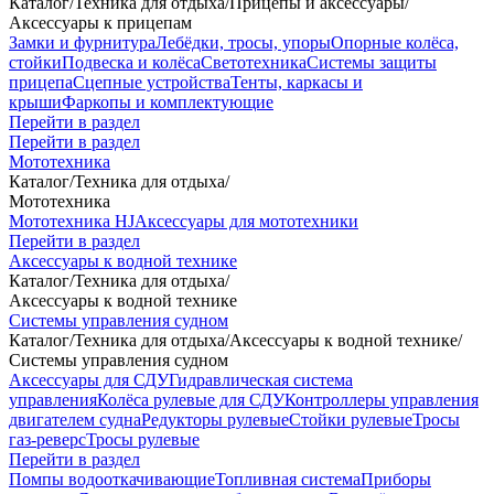
Каталог
/
Техника для отдыха
/
Прицепы и аксессуары
/
Аксессуары к прицепам
Замки и фурнитура
Лебёдки, тросы, упоры
Опорные колёса,
стойки
Подвеска и колёса
Светотехника
Системы защиты
прицепа
Сцепные устройства
Тенты, каркасы и
крыши
Фаркопы и комплектующие
Перейти в раздел
Перейти в раздел
Мототехника
Каталог
/
Техника для отдыха
/
Мототехника
Мототехника HJ
Аксессуары для мототехники
Перейти в раздел
Аксессуары к водной технике
Каталог
/
Техника для отдыха
/
Аксессуары к водной технике
Системы управления судном
Каталог
/
Техника для отдыха
/
Аксессуары к водной технике
/
Системы управления судном
Аксессуары для СДУ
Гидравлическая система
управления
Колёса рулевые для СДУ
Контроллеры управления
двигателем судна
Редукторы рулевые
Стойки рулевые
Тросы
газ-реверс
Тросы рулевые
Перейти в раздел
Помпы водооткачивающие
Топливная система
Приборы