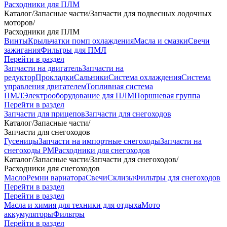
Расходники для ПЛМ
Каталог
/
Запасные части
/
Запчасти для подвесных лодочных
моторов
/
Расходники для ПЛМ
Винты
Крыльчатки помп охлаждения
Масла и смазки
Свечи
зажигания
Фильтры для ПМЛ
Перейти в раздел
Запчасти на двигатель
Запчасти на
редуктор
Прокладки
Сальники
Система охлаждения
Система
управления двигателем
Топливная система
ПМЛ
Электрооборудование для ПЛМ
Поршневая группа
Перейти в раздел
Запчасти для прицепов
Запчасти для снегоходов
Каталог
/
Запасные части
/
Запчасти для снегоходов
Гусеницы
Запчасти на импортные снегоходы
Запчасти на
снегоходы РМ
Расходники для снегоходов
Каталог
/
Запасные части
/
Запчасти для снегоходов
/
Расходники для снегоходов
Масло
Ремни вариатора
Свечи
Склизы
Фильтры для снегоходов
Перейти в раздел
Перейти в раздел
Масла и химия для техники для отдыха
Мото
аккумуляторы
Фильтры
Перейти в раздел