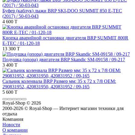
Буфер (каблук) лыжи BRP SKI-DOO SUMMIT 850 E-TEC
(2017) / 50-03-043
4 600 T
Кнопка аварийной остановки двигателя BRP SUMMIT 800R
E-TEC / 01-120-18
13 300 T
Подушка (опора) двигателя BRP Skandic SM-09158 / 09-217
3 400 T
Сальник коленвала BRP Размер мм: 35 x 72 x 7/8 OEM:
290831952, 420831950, 420831952 / 09-165
5 600 T
Royal-Shop
© 2026
2000-2026 © Royal-Shop — Интернет магазин техники для
отдыха
Компания
Новости
О компании