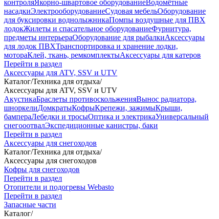
контроля
Якорно-швартовое оборудование
Водомётные
насадки
Электрооборудование
Судовая мебель
Оборудование
для буксировки воднолыжника
Помпы воздушные для ПВХ
лодок
Жилеты и спасательное оборудование
Фурнитура,
предметы интерьера
Оборудование для рыбалки
Аксессуары
для лодок ПВХ
Транспортировка и хранение лодки,
мотора
Клей, ткань, ремкомплекты
Аксессуары для катеров
Перейти в раздел
Аксессуары для ATV, SSV и UTV
Каталог
/
Техника для отдыха
/
Аксессуары для ATV, SSV и UTV
Акустика
Браслеты противоскольжения
Вынос радиатора,
шноркели
Домкраты
Кофры
Крепежи, зажимы
Крыши,
бампера
Лебедки и тросы
Оптика и электрика
Универсальный
снегооотвал
Экспедиционные канистры, баки
Перейти в раздел
Аксессуары для снегоходов
Каталог
/
Техника для отдыха
/
Аксессуары для снегоходов
Кофры для снегоходов
Перейти в раздел
Отопители и подогревы Webasto
Перейти в раздел
Запасные части
Каталог
/