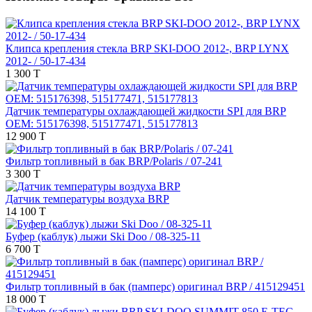
Клипса крепления стекла BRP SKI-DOO 2012-, BRP LYNX
2012- / 50-17-434
1 300 T
Датчик температуры охлаждающей жидкости SPI для BRP
OEM: 515176398, 515177471, 515177813
12 900 T
Фильтр топливный в бак BRP/Polaris / 07-241
3 300 T
Датчик температуры воздуха BRP
14 100 T
Буфер (каблук) лыжи Ski Doo / 08-325-11
6 700 T
Фильтр топливный в бак (памперс) оригинал BRP / 415129451
18 000 T