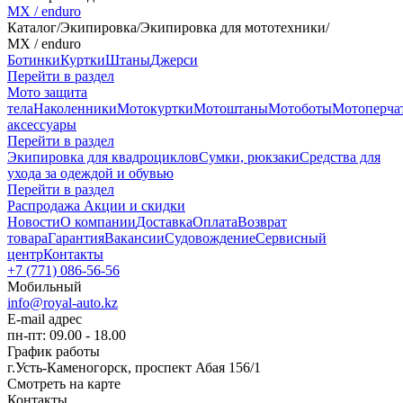
MX / enduro
Каталог
/
Экипировка
/
Экипировка для мототехники
/
MX / enduro
Ботинки
Куртки
Штаны
Джерси
Перейти в раздел
Мото защита
тела
Наколенники
Мотокуртки
Мотоштаны
Мотоботы
Мотоперча
аксессуары
Перейти в раздел
Экипировка для квадроциклов
Сумки, рюкзаки
Средства для
ухода за одеждой и обувью
Перейти в раздел
Распродажа
Акции и скидки
Новости
О компании
Доставка
Оплата
Возврат
товара
Гарантия
Вакансии
Судовождение
Сервисный
центр
Контакты
+7 (771) 086-56-56
Мобильный
info@royal-auto.kz
E-mail адрес
пн-пт: 09.00 - 18.00
График работы
г.Усть-Каменогорск, проспект Абая 156/1
Смотреть на карте
Контакты