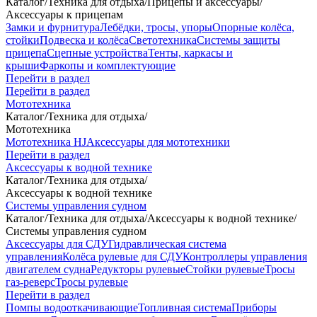
Каталог
/
Техника для отдыха
/
Прицепы и аксессуары
/
Аксессуары к прицепам
Замки и фурнитура
Лебёдки, тросы, упоры
Опорные колёса,
стойки
Подвеска и колёса
Светотехника
Системы защиты
прицепа
Сцепные устройства
Тенты, каркасы и
крыши
Фаркопы и комплектующие
Перейти в раздел
Перейти в раздел
Мототехника
Каталог
/
Техника для отдыха
/
Мототехника
Мототехника HJ
Аксессуары для мототехники
Перейти в раздел
Аксессуары к водной технике
Каталог
/
Техника для отдыха
/
Аксессуары к водной технике
Системы управления судном
Каталог
/
Техника для отдыха
/
Аксессуары к водной технике
/
Системы управления судном
Аксессуары для СДУ
Гидравлическая система
управления
Колёса рулевые для СДУ
Контроллеры управления
двигателем судна
Редукторы рулевые
Стойки рулевые
Тросы
газ-реверс
Тросы рулевые
Перейти в раздел
Помпы водооткачивающие
Топливная система
Приборы