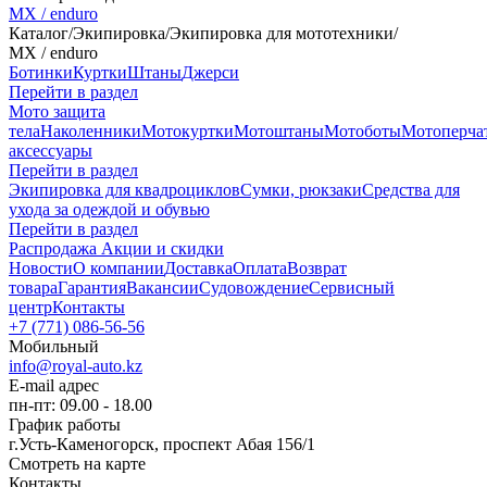
MX / enduro
Каталог
/
Экипировка
/
Экипировка для мототехники
/
MX / enduro
Ботинки
Куртки
Штаны
Джерси
Перейти в раздел
Мото защита
тела
Наколенники
Мотокуртки
Мотоштаны
Мотоботы
Мотоперча
аксессуары
Перейти в раздел
Экипировка для квадроциклов
Сумки, рюкзаки
Средства для
ухода за одеждой и обувью
Перейти в раздел
Распродажа
Акции и скидки
Новости
О компании
Доставка
Оплата
Возврат
товара
Гарантия
Вакансии
Судовождение
Сервисный
центр
Контакты
+7 (771) 086-56-56
Мобильный
info@royal-auto.kz
E-mail адрес
пн-пт: 09.00 - 18.00
График работы
г.Усть-Каменогорск, проспект Абая 156/1
Смотреть на карте
Контакты