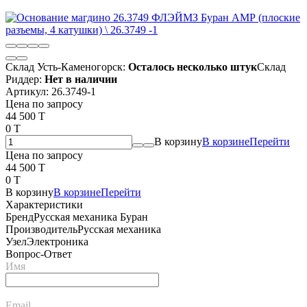
Склад Усть-Каменогорск:
Осталось несколько штук
Склад
Риддер:
Нет в наличии
Артикул:
26.3749-1
Цена по запросу
44 500 T
0 T
В корзину
В корзине
Перейти
Цена по запросу
44 500 T
0 T
В корзину
В корзине
Перейти
Характеристики
Бренд
Русская механика Буран
Производитель
Русская механика
Узел
Электроника
Вопрос-Ответ
Имя
Email