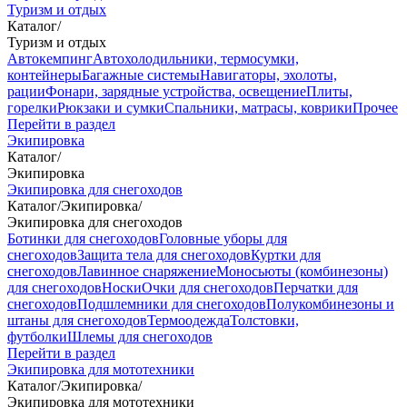
Туризм и отдых
Каталог
/
Туризм и отдых
Автокемпинг
Автохолодильники, термосумки,
контейнеры
Багажные системы
Навигаторы, эхолоты,
рации
Фонари, зарядные устройства, освещение
Плиты,
горелки
Рюкзаки и сумки
Спальники, матрасы, коврики
Прочее
Перейти в раздел
Экипировка
Каталог
/
Экипировка
Экипировка для снегоходов
Каталог
/
Экипировка
/
Экипировка для снегоходов
Ботинки для снегоходов
Головные уборы для
снегоходов
Защита тела для снегоходов
Куртки для
снегоходов
Лавинное снаряжение
Моносьюты (комбинезоны)
для снегоходов
Носки
Очки для снегоходов
Перчатки для
снегоходов
Подшлемники для снегоходов
Полукомбинезоны и
штаны для снегоходов
Термоодежда
Толстовки,
футболки
Шлемы для снегоходов
Перейти в раздел
Экипировка для мототехники
Каталог
/
Экипировка
/
Экипировка для мототехники