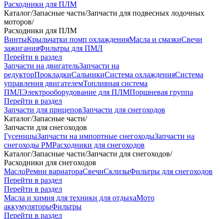
Расходники для ПЛМ
Каталог
/
Запасные части
/
Запчасти для подвесных лодочных
моторов
/
Расходники для ПЛМ
Винты
Крыльчатки помп охлаждения
Масла и смазки
Свечи
зажигания
Фильтры для ПМЛ
Перейти в раздел
Запчасти на двигатель
Запчасти на
редуктор
Прокладки
Сальники
Система охлаждения
Система
управления двигателем
Топливная система
ПМЛ
Электрооборудование для ПЛМ
Поршневая группа
Перейти в раздел
Запчасти для прицепов
Запчасти для снегоходов
Каталог
/
Запасные части
/
Запчасти для снегоходов
Гусеницы
Запчасти на импортные снегоходы
Запчасти на
снегоходы РМ
Расходники для снегоходов
Каталог
/
Запасные части
/
Запчасти для снегоходов
/
Расходники для снегоходов
Масло
Ремни вариатора
Свечи
Склизы
Фильтры для снегоходов
Перейти в раздел
Перейти в раздел
Масла и химия для техники для отдыха
Мото
аккумуляторы
Фильтры
Перейти в раздел