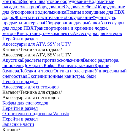
контроля
Якорно-швартовое оборудование
Водомётные
насадки
Электрооборудование
Судовая мебель
Оборудование
для буксировки воднолыжника
Помпы воздушные для ПВХ
лодок
Жилеты и спасательное оборудование
Фурнитура,
предметы интерьера
Оборудование для рыбалки
Аксессуары
для лодок ПВХ
Транспортировка и хранение лодки,
мотора
Клей, ткань, ремкомплекты
Аксессуары для катеров
Перейти в раздел
Аксессуары для ATV, SSV и UTV
Каталог
/
Техника для отдыха
/
Аксессуары для ATV, SSV и UTV
Акустика
Браслеты противоскольжения
Вынос радиатора,
шноркели
Домкраты
Кофры
Крепежи, зажимы
Крыши,
бампера
Лебедки и тросы
Оптика и электрика
Универсальный
снегооотвал
Экспедиционные канистры, баки
Перейти в раздел
Аксессуары для снегоходов
Каталог
/
Техника для отдыха
/
Аксессуары для снегоходов
Кофры для снегоходов
Перейти в раздел
Отопители и подогревы Webasto
Перейти в раздел
Запасные части
Каталог
/