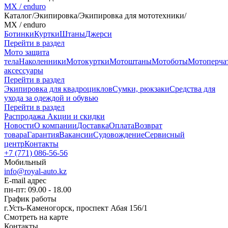
MX / enduro
Каталог
/
Экипировка
/
Экипировка для мототехники
/
MX / enduro
Ботинки
Куртки
Штаны
Джерси
Перейти в раздел
Мото защита
тела
Наколенники
Мотокуртки
Мотоштаны
Мотоботы
Мотоперча
аксессуары
Перейти в раздел
Экипировка для квадроциклов
Сумки, рюкзаки
Средства для
ухода за одеждой и обувью
Перейти в раздел
Распродажа
Акции и скидки
Новости
О компании
Доставка
Оплата
Возврат
товара
Гарантия
Вакансии
Судовождение
Сервисный
центр
Контакты
+7 (771) 086-56-56
Мобильный
info@royal-auto.kz
E-mail адрес
пн-пт: 09.00 - 18.00
График работы
г.Усть-Каменогорск, проспект Абая 156/1
Смотреть на карте
Контакты