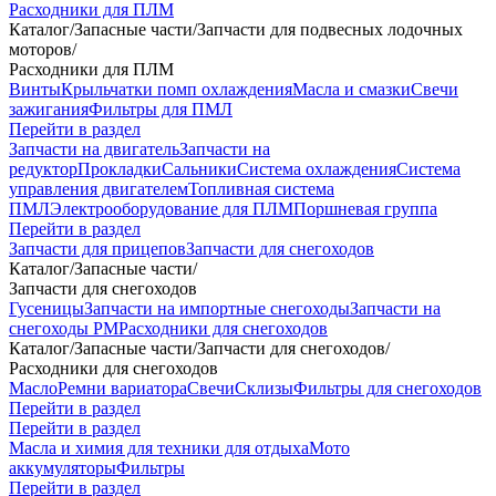
Расходники для ПЛМ
Каталог
/
Запасные части
/
Запчасти для подвесных лодочных
моторов
/
Расходники для ПЛМ
Винты
Крыльчатки помп охлаждения
Масла и смазки
Свечи
зажигания
Фильтры для ПМЛ
Перейти в раздел
Запчасти на двигатель
Запчасти на
редуктор
Прокладки
Сальники
Система охлаждения
Система
управления двигателем
Топливная система
ПМЛ
Электрооборудование для ПЛМ
Поршневая группа
Перейти в раздел
Запчасти для прицепов
Запчасти для снегоходов
Каталог
/
Запасные части
/
Запчасти для снегоходов
Гусеницы
Запчасти на импортные снегоходы
Запчасти на
снегоходы РМ
Расходники для снегоходов
Каталог
/
Запасные части
/
Запчасти для снегоходов
/
Расходники для снегоходов
Масло
Ремни вариатора
Свечи
Склизы
Фильтры для снегоходов
Перейти в раздел
Перейти в раздел
Масла и химия для техники для отдыха
Мото
аккумуляторы
Фильтры
Перейти в раздел