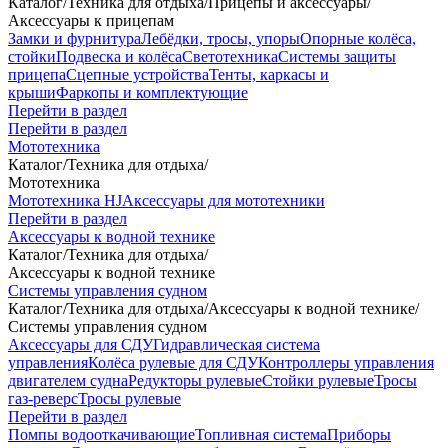
Каталог
/
Техника для отдыха
/
Прицепы и аксессуары
/
Аксессуары к прицепам
Замки и фурнитура
Лебёдки, тросы, упоры
Опорные колёса,
стойки
Подвеска и колёса
Светотехника
Системы защиты
прицепа
Сцепные устройства
Тенты, каркасы и
крыши
Фаркопы и комплектующие
Перейти в раздел
Перейти в раздел
Мототехника
Каталог
/
Техника для отдыха
/
Мототехника
Мототехника HJ
Аксессуары для мототехники
Перейти в раздел
Аксессуары к водной технике
Каталог
/
Техника для отдыха
/
Аксессуары к водной технике
Системы управления судном
Каталог
/
Техника для отдыха
/
Аксессуары к водной технике
/
Системы управления судном
Аксессуары для СДУ
Гидравлическая система
управления
Колёса рулевые для СДУ
Контроллеры управления
двигателем судна
Редукторы рулевые
Стойки рулевые
Тросы
газ-реверс
Тросы рулевые
Перейти в раздел
Помпы водооткачивающие
Топливная система
Приборы