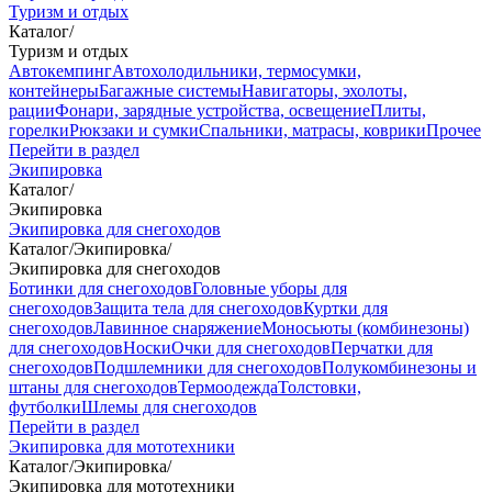
Туризм и отдых
Каталог
/
Туризм и отдых
Автокемпинг
Автохолодильники, термосумки,
контейнеры
Багажные системы
Навигаторы, эхолоты,
рации
Фонари, зарядные устройства, освещение
Плиты,
горелки
Рюкзаки и сумки
Спальники, матрасы, коврики
Прочее
Перейти в раздел
Экипировка
Каталог
/
Экипировка
Экипировка для снегоходов
Каталог
/
Экипировка
/
Экипировка для снегоходов
Ботинки для снегоходов
Головные уборы для
снегоходов
Защита тела для снегоходов
Куртки для
снегоходов
Лавинное снаряжение
Моносьюты (комбинезоны)
для снегоходов
Носки
Очки для снегоходов
Перчатки для
снегоходов
Подшлемники для снегоходов
Полукомбинезоны и
штаны для снегоходов
Термоодежда
Толстовки,
футболки
Шлемы для снегоходов
Перейти в раздел
Экипировка для мототехники
Каталог
/
Экипировка
/
Экипировка для мототехники