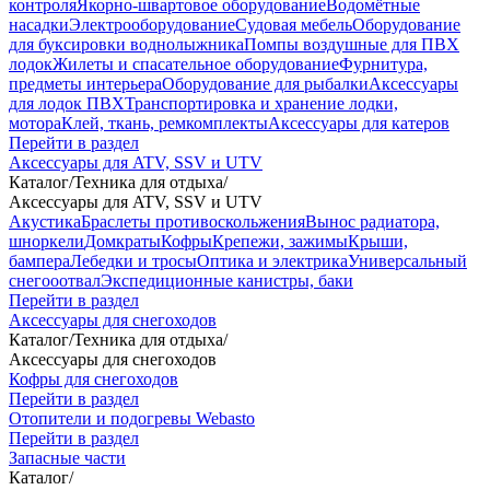
контроля
Якорно-швартовое оборудование
Водомётные
насадки
Электрооборудование
Судовая мебель
Оборудование
для буксировки воднолыжника
Помпы воздушные для ПВХ
лодок
Жилеты и спасательное оборудование
Фурнитура,
предметы интерьера
Оборудование для рыбалки
Аксессуары
для лодок ПВХ
Транспортировка и хранение лодки,
мотора
Клей, ткань, ремкомплекты
Аксессуары для катеров
Перейти в раздел
Аксессуары для ATV, SSV и UTV
Каталог
/
Техника для отдыха
/
Аксессуары для ATV, SSV и UTV
Акустика
Браслеты противоскольжения
Вынос радиатора,
шноркели
Домкраты
Кофры
Крепежи, зажимы
Крыши,
бампера
Лебедки и тросы
Оптика и электрика
Универсальный
снегооотвал
Экспедиционные канистры, баки
Перейти в раздел
Аксессуары для снегоходов
Каталог
/
Техника для отдыха
/
Аксессуары для снегоходов
Кофры для снегоходов
Перейти в раздел
Отопители и подогревы Webasto
Перейти в раздел
Запасные части
Каталог
/