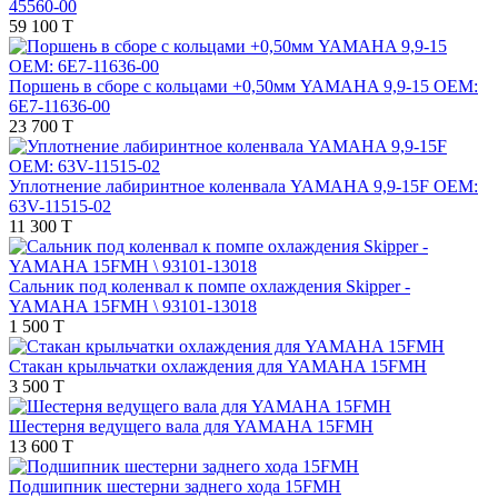
45560-00
59 100 T
Поршень в сборе с кольцами +0,50мм YAMAHA 9,9-15 OEM:
6E7-11636-00
23 700 T
Уплотнение лабиринтное коленвала YAMAHA 9,9-15F OEM:
63V-11515-02
11 300 T
Сальник под коленвал к помпе охлаждения Skipper -
YAMAHA 15FMH \ 93101-13018
1 500 T
Стакан крыльчатки охлаждения для YAMAHA 15FMH
3 500 T
Шестерня ведущего вала для YAMAHA 15FMH
13 600 T
Подшипник шестерни заднего хода 15FMH