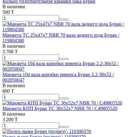
Кольцо уплотнительное крышки бака Буран
В наличии
500 T
Манжета ТС 25х47х7 NBR 70 вала заднего хода Буран /
119804580
В наличии
3 700 T
Манжета 104 вала коробки риверса Буран 2.2-30х52 /
002050047
В наличии
600 T
Манжета КПП Буран ТС 30х52х7 NBR 70 / С49805520
В наличии
3 200 T
Полоз лыжи Буран (подрез) \ 110300370