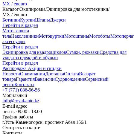
MX / enduro
Каталог
/
Экипировка
/
Экипировка для мототехники
/
MX / enduro
Ботинки
Куртки
Штаны
Джерси
Перейти в раздел
Мото защита
тела
Наколенники
Мотокуртки
Мотоштаны
Мотоботы
Мотоперча
аксессуары
Перейти в раздел
Экипировка для квадроциклов
Сумки, рюкзаки
Средства для
ухода за одеждой и обувью
Перейти в раздел
Распродажа
Акции и скидки
Новости
О компании
Доставка
Оплата
Возврат
товара
Гарантия
Вакансии
Судовождение
Сервисный
центр
Контакты
+7 (771) 086-56-56
Мобильный
info@royal-auto.kz
E-mail адрес
пн-пт: 09.00 - 18.00
График работы
г.Усть-Каменогорск, проспект Абая 156/1
Смотреть на карте
Контакты