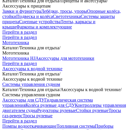
Каталог
/
Техника для отдыха
/
Прицепы и аксессуары
/
Аксессуары к прицепам
Замки и фурнитура
Лебёдки, тросы, упоры
Опорные колёса,
стойки
Подвеска и колёса
Светотехника
Системы защиты
прицепа
Сцепные устройства
Тенты, каркасы и
крыши
Фаркопы и комплектующие
Перейти в раздел
Перейти в раздел
Мототехника
Каталог
/
Техника для отдыха
/
Мототехника
Мототехника HJ
Аксессуары для мототехники
Перейти в раздел
Аксессуары к водной технике
Каталог
/
Техника для отдыха
/
Аксессуары к водной технике
Системы управления судном
Каталог
/
Техника для отдыха
/
Аксессуары к водной технике
/
Системы управления судном
Аксессуары для СДУ
Гидравлическая система
управления
Колёса рулевые для СДУ
Контроллеры управления
двигателем судна
Редукторы рулевые
Стойки рулевые
Тросы
газ-реверс
Тросы рулевые
Перейти в раздел
Помпы водооткачивающие
Топливная система
Приборы