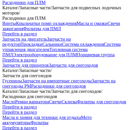
Расходники для ПЛМ
Каталог
/
Запасные части
/
Запчасти для подвесных лодочных
моторов
/
Расходники для ПЛМ
Винты
Крыльчатки помп охлаждения
Масла и смазки
Свечи
зажигания
Фильтры для ПМЛ
Перейти в раздел
Запчасти на двигатель
Запчасти на
редуктор
Прокладки
Сальники
Система охлаждения
Система
управления двигателем
Топливная система
ПМЛ
Электрооборудование для ПЛМ
Поршневая группа
Перейти в раздел
Запчасти для прицепов
Запчасти для снегоходов
Каталог
/
Запасные части
/
Запчасти для снегоходов
Гусеницы
Запчасти на импортные снегоходы
Запчасти на
снегоходы РМ
Расходники для снегоходов
Каталог
/
Запасные части
/
Запчасти для снегоходов
/
Расходники для снегоходов
Масло
Ремни вариатора
Свечи
Склизы
Фильтры для снегоходов
Перейти в раздел
Перейти в раздел
Масла и химия для техники для отдыха
Мото
аккумуляторы
Фильтры
Перейти в раздел