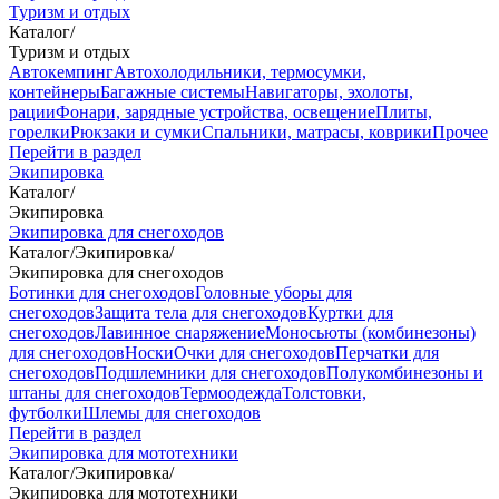
Туризм и отдых
Каталог
/
Туризм и отдых
Автокемпинг
Автохолодильники, термосумки,
контейнеры
Багажные системы
Навигаторы, эхолоты,
рации
Фонари, зарядные устройства, освещение
Плиты,
горелки
Рюкзаки и сумки
Спальники, матрасы, коврики
Прочее
Перейти в раздел
Экипировка
Каталог
/
Экипировка
Экипировка для снегоходов
Каталог
/
Экипировка
/
Экипировка для снегоходов
Ботинки для снегоходов
Головные уборы для
снегоходов
Защита тела для снегоходов
Куртки для
снегоходов
Лавинное снаряжение
Моносьюты (комбинезоны)
для снегоходов
Носки
Очки для снегоходов
Перчатки для
снегоходов
Подшлемники для снегоходов
Полукомбинезоны и
штаны для снегоходов
Термоодежда
Толстовки,
футболки
Шлемы для снегоходов
Перейти в раздел
Экипировка для мототехники
Каталог
/
Экипировка
/
Экипировка для мототехники