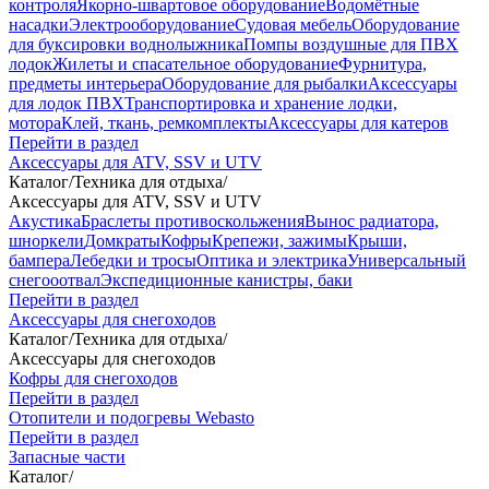
контроля
Якорно-швартовое оборудование
Водомётные
насадки
Электрооборудование
Судовая мебель
Оборудование
для буксировки воднолыжника
Помпы воздушные для ПВХ
лодок
Жилеты и спасательное оборудование
Фурнитура,
предметы интерьера
Оборудование для рыбалки
Аксессуары
для лодок ПВХ
Транспортировка и хранение лодки,
мотора
Клей, ткань, ремкомплекты
Аксессуары для катеров
Перейти в раздел
Аксессуары для ATV, SSV и UTV
Каталог
/
Техника для отдыха
/
Аксессуары для ATV, SSV и UTV
Акустика
Браслеты противоскольжения
Вынос радиатора,
шноркели
Домкраты
Кофры
Крепежи, зажимы
Крыши,
бампера
Лебедки и тросы
Оптика и электрика
Универсальный
снегооотвал
Экспедиционные канистры, баки
Перейти в раздел
Аксессуары для снегоходов
Каталог
/
Техника для отдыха
/
Аксессуары для снегоходов
Кофры для снегоходов
Перейти в раздел
Отопители и подогревы Webasto
Перейти в раздел
Запасные части
Каталог
/