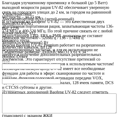
Благодаря улучшенному приемнику и большой (до 5 Ватт)
выходной мощности рация UV-82 обеспечивает уверенную
связь на городских улицах до 2 км, за городом на равнинной
Характеристики
местности – до 15 км.
Аккумулятор
1800 mАh (литий-ионный)
В остальном же Баофенг UV-82 — это качественная двух
Бренд
BAOFENG
диапазонная портативная рация, захватывающая частоты 136-
Вес, г
226
174 МГц и 400-520 МГц. По этой причине связать ее с любой
Время работы, ч
12
радиостанцией LPD, FRS и PMR диапазона не составит
Диапазон частот
400 - 520МГц / 136 - 174МГц
никакого труда.
Мощность излучения
5 Вт
Версия Baofeng UV-82 Premium работает на разрешенных
Количество каналов, шт
128
безлицензионных частотах, и для ее эксплуатации не
Габаритные размеры: ДхШхВ, мм
131 х 61 х 34
требуется получение дополнительных разрешительных
Вопрос-Ответ
документов. Это гарантирует отсутствие претензий со
Имя
стороны контролирующих органов к используемым частотам!
Несмотря на низкую цену, UV-82 имеет все необходимые
функции для работы в эфире: сканирование по частоте и
Email
каналам, функция голосовой активации передачи VOX,
одновременный приём на 2-х каналах, 128 ячеек памяти, DCS
и CTCSS субтоны и другие.
Вопрос
Из приятных дополнений Baofeng UV-82 следует отметить
наличие довольно яркого фонарика и возможность
прослушивания FM-радио.
Особенности радиостанции:
— Двух-диапазонный переносной приёмник-передатчик
(трансивер) с экраном ЖКИ