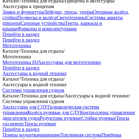
Каталог
/
Техника для отдыха
/
Прицепы и аксессуары
/
Аксессуары к прицепам
Замки и фурнитура
Лебёдки, тросы, упоры
Опорные колёса,
стойки
Подвеска и колёса
Светотехника
Системы защиты
прицепа
Сцепные устройства
Тенты, каркасы и
крыши
Фаркопы и комплектующие
Перейти в раздел
Перейти в раздел
Мототехника
Каталог
/
Техника для отдыха
/
Мототехника
Мототехника HJ
Аксессуары для мототехники
Перейти в раздел
Аксессуары к водной технике
Каталог
/
Техника для отдыха
/
Аксессуары к водной технике
Системы управления судном
Каталог
/
Техника для отдыха
/
Аксессуары к водной технике
/
Системы управления судном
Аксессуары для СДУ
Гидравлическая система
управления
Колёса рулевые для СДУ
Контроллеры управления
двигателем судна
Редукторы рулевые
Стойки рулевые
Тросы
газ-реверс
Тросы рулевые
Перейти в раздел
Помпы водооткачивающие
Топливная система
Приборы