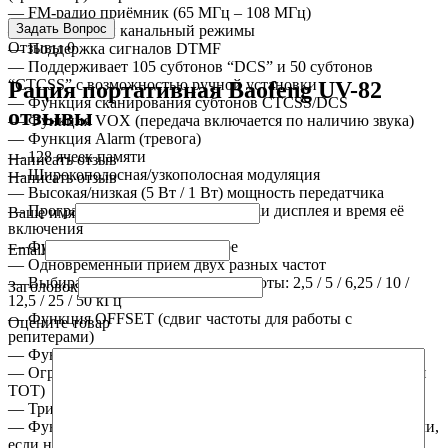
— FM-радио приёмник (65 МГц – 108 МГц)
— Частотный и канальный режимы
Отзывы
0
— Поддержка сигналов DTMF
— Поддерживает 105 субтонов “DCS” и 50 субтонов
“CTCSS” с возможностью ручной установки
Рация портативная Baofeng UV-82
— Функция сканирования субтонов CTCSS/DCS
отзывы
— Функция VOX (передача включается по наличию звука)
— Функция Alarm (тревога)
— 128 ячеек памяти
Написать отзыв
— Широкополосная/узкополосная модуляция
Написать отзыв
— Высокая/низкая (5 Вт / 1 Вт) мощность передатчика
— Программируемый цвет подсветки дисплея и время её
Ваше имя
включения
— Функция «бип» на клавиатуре
Email
— Одновременный приём двух разных частот
— Выбираемый шаг изменения частоты: 2,5 / 5 / 6,25 / 10 /
Заголовок
12,5 / 25 / 50 кГц
— Функция OFFSET (сдвиг частоты для работы с
Оцените товар
репитерами)
— Функция сохранения заряда батареи (SAVE)
— Ограничение времени передачи, настраиваемое (функция
TOT)
— Три режима сканирования частот
— Функция «BCLO» (Busy Channel Lockout) (запрет передачи,
если на данной частоте уже идёт передача)