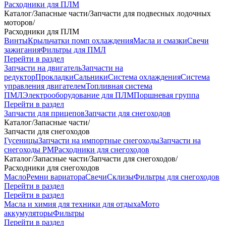
Расходники для ПЛМ
Каталог
/
Запасные части
/
Запчасти для подвесных лодочных
моторов
/
Расходники для ПЛМ
Винты
Крыльчатки помп охлаждения
Масла и смазки
Свечи
зажигания
Фильтры для ПМЛ
Перейти в раздел
Запчасти на двигатель
Запчасти на
редуктор
Прокладки
Сальники
Система охлаждения
Система
управления двигателем
Топливная система
ПМЛ
Электрооборудование для ПЛМ
Поршневая группа
Перейти в раздел
Запчасти для прицепов
Запчасти для снегоходов
Каталог
/
Запасные части
/
Запчасти для снегоходов
Гусеницы
Запчасти на импортные снегоходы
Запчасти на
снегоходы РМ
Расходники для снегоходов
Каталог
/
Запасные части
/
Запчасти для снегоходов
/
Расходники для снегоходов
Масло
Ремни вариатора
Свечи
Склизы
Фильтры для снегоходов
Перейти в раздел
Перейти в раздел
Масла и химия для техники для отдыха
Мото
аккумуляторы
Фильтры
Перейти в раздел