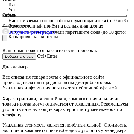
— Встроенный светодиодный фонарик
— Устройство может программироваться через специальный
Отзыв
кабель
— Настраиваемый порог работы шумоподавителя (от 0 до 9)
Изображения
— Одновременный приём на разных диапазонах
— Тон окончания передачи
Загрузить фотографии
или перетащите сюда (до 10 фото)
— Блокировка клавиатуры
Ваш отзыв появится на сайте после проверки.
Ctrl+Enter
Дисклеймер
Все описания товара взяты с официального сайта
производителя или предоставлены дистрибьютором.
Указанная информация не является публичной офертой.
Характеристики, внешний вид, комплектация и наличие
товара иногда могут отличаться от заявленных. Рекомендуем
уточнять интересующие характеристики у менеджеров по
телефону.
Указанная стоимость является приблизительной. Стоимость,
наличие и комплектацию необходимо уточнять у менеджера.