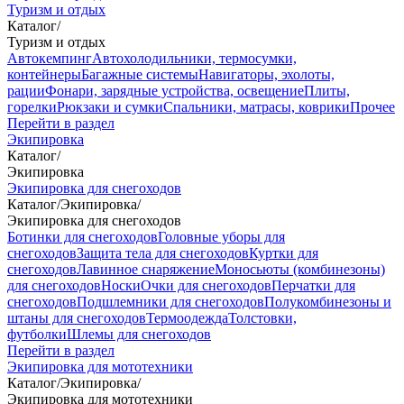
Туризм и отдых
Каталог
/
Туризм и отдых
Автокемпинг
Автохолодильники, термосумки,
контейнеры
Багажные системы
Навигаторы, эхолоты,
рации
Фонари, зарядные устройства, освещение
Плиты,
горелки
Рюкзаки и сумки
Спальники, матрасы, коврики
Прочее
Перейти в раздел
Экипировка
Каталог
/
Экипировка
Экипировка для снегоходов
Каталог
/
Экипировка
/
Экипировка для снегоходов
Ботинки для снегоходов
Головные уборы для
снегоходов
Защита тела для снегоходов
Куртки для
снегоходов
Лавинное снаряжение
Моносьюты (комбинезоны)
для снегоходов
Носки
Очки для снегоходов
Перчатки для
снегоходов
Подшлемники для снегоходов
Полукомбинезоны и
штаны для снегоходов
Термоодежда
Толстовки,
футболки
Шлемы для снегоходов
Перейти в раздел
Экипировка для мототехники
Каталог
/
Экипировка
/
Экипировка для мототехники