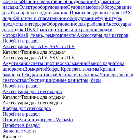
контроля
Якорно-швартовое оборудование
Водомётные
насадки
Электрооборудование
Судовая мебель
Оборудование
для буксировки воднолыжника
Помпы воздушные для ПВХ
лодок
Жилеты и спасательное оборудование
Фурнитура,
предметы интерьера
Оборудование для рыбалки
Аксессуары
для лодок ПВХ
Транспортировка и хранение лодки,
мотора
Клей, ткань, ремкомплекты
Аксессуары для катеров
Перейти в раздел
Аксессуары для ATV, SSV и UTV
Каталог
/
Техника для отдыха
/
Аксессуары для ATV, SSV и UTV
Акустика
Браслеты противоскольжения
Вынос радиатора,
шноркели
Домкраты
Кофры
Крепежи, зажимы
Крыши,
бампера
Лебедки и тросы
Оптика и электрика
Универсальный
снегооотвал
Экспедиционные канистры, баки
Перейти в раздел
Аксессуары для снегоходов
Каталог
/
Техника для отдыха
/
Аксессуары для снегоходов
Кофры для снегоходов
Перейти в раздел
Отопители и подогревы Webasto
Перейти в раздел
Запасные части
Каталог
/