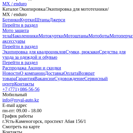
MX / enduro
Каталог
/
Экипировка
/
Экипировка для мототехники
/
MX / enduro
Ботинки
Куртки
Штаны
Джерси
Перейти в раздел
Мото защита
тела
Наколенники
Мотокуртки
Мотоштаны
Мотоботы
Мотоперча
аксессуары
Перейти в раздел
Экипировка для квадроциклов
Сумки, рюкзаки
Средства для
ухода за одеждой и обувью
Перейти в раздел
Распродажа
Акции и скидки
Новости
О компании
Доставка
Оплата
Возврат
товара
Гарантия
Вакансии
Судовождение
Сервисный
центр
Контакты
+7 (771) 086-56-56
Мобильный
info@royal-auto.kz
E-mail адрес
пн-пт: 09.00 - 18.00
График работы
г.Усть-Каменогорск, проспект Абая 156/1
Смотреть на карте
Контакты