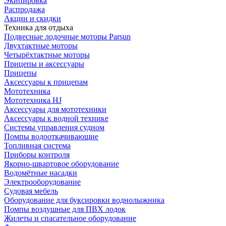
Экипировка
Распродажа
Акции и скидки
Техника для отдыха
Подвесные лодочные моторы Parsun
Двухтактные моторы
Четырёхтактные моторы
Прицепы и аксессуары
Прицепы
Аксессуары к прицепам
Мототехника
Мототехника HJ
Аксессуары для мототехники
Аксессуары к водной технике
Системы управления судном
Помпы водооткачивающие
Топливная система
Приборы контроля
Якорно-швартовое оборудование
Водомётные насадки
Электрооборудование
Судовая мебель
Оборудование для буксировки воднолыжника
Помпы воздушные для ПВХ лодок
Жилеты и спасательное оборудование