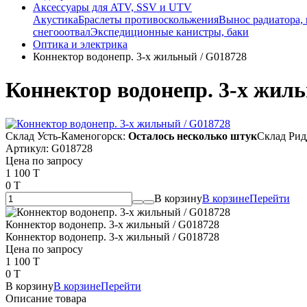
Аксессуары для ATV, SSV и UTV
Акустика
Браслеты противоскольжения
Вынос радиатора,
снегооотвал
Экспедиционные канистры, баки
Оптика и электрика
Коннектор водонепр. 3-х жильный / G018728
Коннектор водонепр. 3-х жил
Склад Усть-Каменогорск:
Осталось несколько штук
Склад Рид
Артикул:
G018728
Цена по запросу
1 100 T
0 T
В корзину
В корзине
Перейти
Коннектор водонепр. 3-х жильный / G018728
Коннектор водонепр. 3-х жильный / G018728
Цена по запросу
1 100 T
0 T
В корзину
В корзине
Перейти
Описание товара