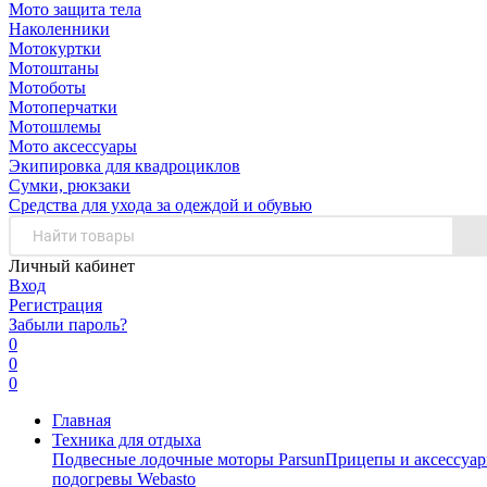
Мото защита тела
Наколенники
Мотокуртки
Мотоштаны
Мотоботы
Мотоперчатки
Мотошлемы
Мото аксессуары
Экипировка для квадроциклов
Сумки, рюкзаки
Средства для ухода за одеждой и обувью
Личный кабинет
Вход
Регистрация
Забыли пароль?
0
0
0
Главная
Техника для отдыха
Подвесные лодочные моторы Parsun
Прицепы и аксессуа
подогревы Webasto