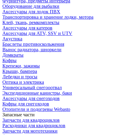
Фурнитура, предметы интерьера
Оборудование для рыбалки
Аксессуары для лодок ПВХ
Транспортировка и хранение лодки, мотора
Клей, ткань, ремкомплекты
Аксессуары для катеров
Аксессуары для ATV, SSV и UTV
Акустика
Браслеты противоскольжения
Вынос радиатора, шноркели
Домкраты
Кофры
Крепежи, зажимы
Крыши, бампера
Лебедки и тросы
Оптика и электрика
Универсальный снегооотвал
Экспедиционные канистры, баки
Аксессуары для снегоходов
Кофры для снегоходов
Отопители и подогревы Webasto
Запасные части
Запчасти для квадроциклов
Расходники для квадроциклов
Запчасти для мототехники