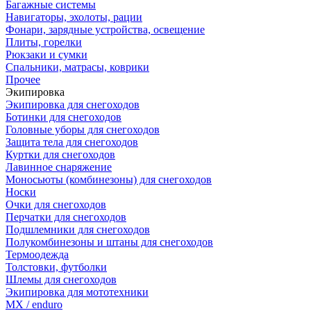
Багажные системы
Навигаторы, эхолоты, рации
Фонари, зарядные устройства, освещение
Плиты, горелки
Рюкзаки и сумки
Спальники, матрасы, коврики
Прочее
Экипировка
Экипировка для снегоходов
Ботинки для снегоходов
Головные уборы для снегоходов
Защита тела для снегоходов
Куртки для снегоходов
Лавинное снаряжение
Моносьюты (комбинезоны) для снегоходов
Носки
Очки для снегоходов
Перчатки для снегоходов
Подшлемники для снегоходов
Полукомбинезоны и штаны для снегоходов
Термоодежда
Толстовки, футболки
Шлемы для снегоходов
Экипировка для мототехники
MX / enduro