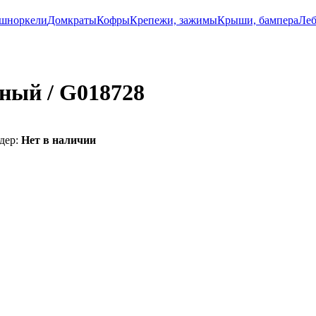
 шноркели
Домкраты
Кофры
Крепежи, зажимы
Крыши, бампера
Леб
ьный / G018728
дер:
Нет в наличии