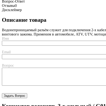
Вопрос-Ответ
Отзывы
0
Дисклеймер
Описание товара
Водонепроницаемый разъём служит для подключения 2-х кабе
винтового зажима. Применим в автомобиле, ATV, UTV, мотоци
Имя
Email
Вопрос
Коннектор водонепр. 3-х жильный / G0