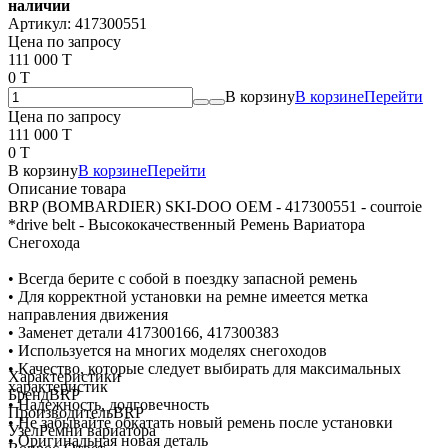
наличии
Артикул:
417300551
Цена по запросу
111 000 T
0 T
В корзину
В корзине
Перейти
Цена по запросу
111 000 T
0 T
В корзину
В корзине
Перейти
Описание товара
BRP (BOMBARDIER) SKI-DOO OEM - 417300551 - courroie
*drive belt - Высококачественный Ремень Вариатора
Снегохода
• Всегда берите с собой в поездку запасной ремень
• Для корректной установки на ремне имеется метка
направления движения
• Заменет детали 417300166, 417300383
• Используется на многих моделях снегоходов
• Качество, которые следует выбирать для максимальных
Характеристики
характеристик
Бренд
BRP
• Надежность, долговечность
Производитель
BRP
• Не забывайте обкатать новый ремень после установки
Узел
Ремни вариатора
• Оригинальная новая деталь