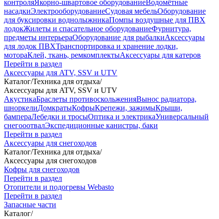
контроля
Якорно-швартовое оборудование
Водомётные
насадки
Электрооборудование
Судовая мебель
Оборудование
для буксировки воднолыжника
Помпы воздушные для ПВХ
лодок
Жилеты и спасательное оборудование
Фурнитура,
предметы интерьера
Оборудование для рыбалки
Аксессуары
для лодок ПВХ
Транспортировка и хранение лодки,
мотора
Клей, ткань, ремкомплекты
Аксессуары для катеров
Перейти в раздел
Аксессуары для ATV, SSV и UTV
Каталог
/
Техника для отдыха
/
Аксессуары для ATV, SSV и UTV
Акустика
Браслеты противоскольжения
Вынос радиатора,
шноркели
Домкраты
Кофры
Крепежи, зажимы
Крыши,
бампера
Лебедки и тросы
Оптика и электрика
Универсальный
снегооотвал
Экспедиционные канистры, баки
Перейти в раздел
Аксессуары для снегоходов
Каталог
/
Техника для отдыха
/
Аксессуары для снегоходов
Кофры для снегоходов
Перейти в раздел
Отопители и подогревы Webasto
Перейти в раздел
Запасные части
Каталог
/