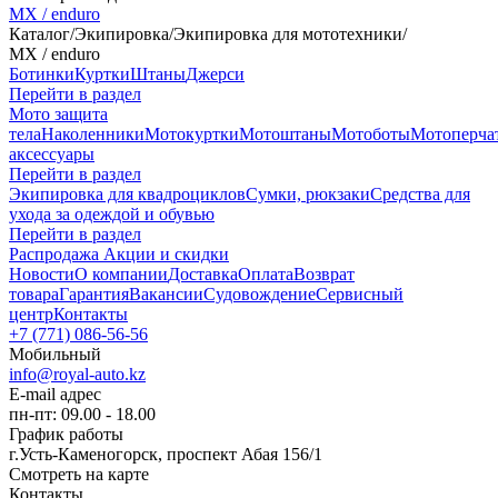
MX / enduro
Каталог
/
Экипировка
/
Экипировка для мототехники
/
MX / enduro
Ботинки
Куртки
Штаны
Джерси
Перейти в раздел
Мото защита
тела
Наколенники
Мотокуртки
Мотоштаны
Мотоботы
Мотоперча
аксессуары
Перейти в раздел
Экипировка для квадроциклов
Сумки, рюкзаки
Средства для
ухода за одеждой и обувью
Перейти в раздел
Распродажа
Акции и скидки
Новости
О компании
Доставка
Оплата
Возврат
товара
Гарантия
Вакансии
Судовождение
Сервисный
центр
Контакты
+7 (771) 086-56-56
Мобильный
info@royal-auto.kz
E-mail адрес
пн-пт: 09.00 - 18.00
График работы
г.Усть-Каменогорск, проспект Абая 156/1
Смотреть на карте
Контакты