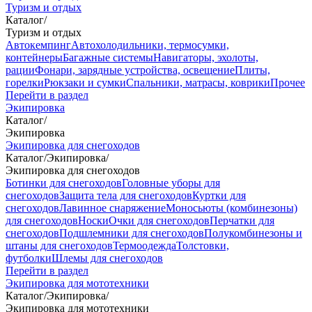
Туризм и отдых
Каталог
/
Туризм и отдых
Автокемпинг
Автохолодильники, термосумки,
контейнеры
Багажные системы
Навигаторы, эхолоты,
рации
Фонари, зарядные устройства, освещение
Плиты,
горелки
Рюкзаки и сумки
Спальники, матрасы, коврики
Прочее
Перейти в раздел
Экипировка
Каталог
/
Экипировка
Экипировка для снегоходов
Каталог
/
Экипировка
/
Экипировка для снегоходов
Ботинки для снегоходов
Головные уборы для
снегоходов
Защита тела для снегоходов
Куртки для
снегоходов
Лавинное снаряжение
Моносьюты (комбинезоны)
для снегоходов
Носки
Очки для снегоходов
Перчатки для
снегоходов
Подшлемники для снегоходов
Полукомбинезоны и
штаны для снегоходов
Термоодежда
Толстовки,
футболки
Шлемы для снегоходов
Перейти в раздел
Экипировка для мототехники
Каталог
/
Экипировка
/
Экипировка для мототехники