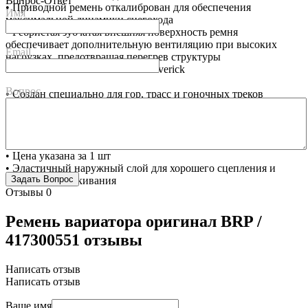
Вопрос-Ответ
• Приводной ремень откалиброван для обеспечения
Имя
максимальной динамики снегохода
• Ребристая зубчатая внешняя поверхность ремня
обеспечивает дополнительную вентиляцию при высоких
Email
нагрузках, предотвращая перегрев структуры
• Совместим с багги Can Am Maverick
Вопрос
• Создан специально для гор, трасс и гоночных треков
• Создан специально для современных моделей для
высокооборотистых двигателей снегоходов Ski-Doo и Lynx
• Стабильные характеристики в течение всего срока службы
• Цвет черный
• Цена указана за 1 шт
• Эластичный наружный слой для хорошего сцепления и
против растрескивания
Отзывы
0
Ремень вариатора оригинал BRP /
417300551 отзывы
Написать отзыв
Написать отзыв
Ваше имя