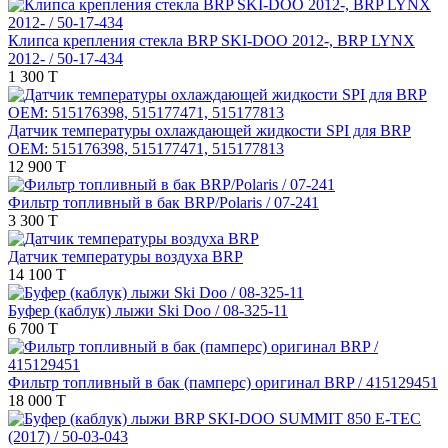
Клипса крепления стекла BRP SKI-DOO 2012-, BRP LYNX
2012- / 50-17-434
1 300 T
Датчик температуры охлаждающей жидкости SPI для BRP
OEM: 515176398, 515177471, 515177813
12 900 T
Фильтр топливный в бак BRP/Polaris / 07-241
3 300 T
Датчик температуры воздуха BRP
14 100 T
Буфер (каблук) лыжи Ski Doo / 08-325-11
6 700 T
Фильтр топливный в бак (памперс) оригинал BRP / 415129451
18 000 T