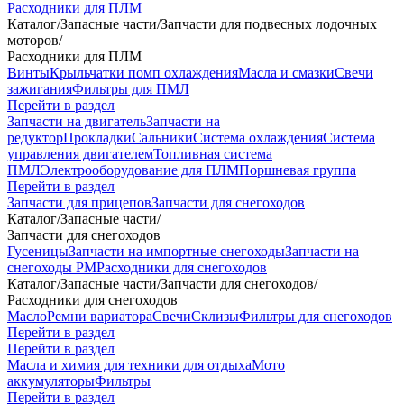
Расходники для ПЛМ
Каталог
/
Запасные части
/
Запчасти для подвесных лодочных
моторов
/
Расходники для ПЛМ
Винты
Крыльчатки помп охлаждения
Масла и смазки
Свечи
зажигания
Фильтры для ПМЛ
Перейти в раздел
Запчасти на двигатель
Запчасти на
редуктор
Прокладки
Сальники
Система охлаждения
Система
управления двигателем
Топливная система
ПМЛ
Электрооборудование для ПЛМ
Поршневая группа
Перейти в раздел
Запчасти для прицепов
Запчасти для снегоходов
Каталог
/
Запасные части
/
Запчасти для снегоходов
Гусеницы
Запчасти на импортные снегоходы
Запчасти на
снегоходы РМ
Расходники для снегоходов
Каталог
/
Запасные части
/
Запчасти для снегоходов
/
Расходники для снегоходов
Масло
Ремни вариатора
Свечи
Склизы
Фильтры для снегоходов
Перейти в раздел
Перейти в раздел
Масла и химия для техники для отдыха
Мото
аккумуляторы
Фильтры
Перейти в раздел