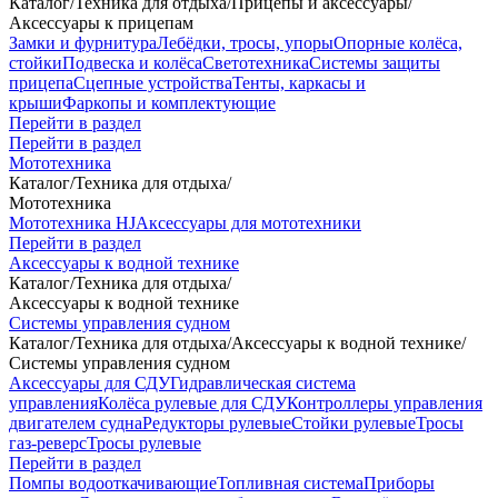
Каталог
/
Техника для отдыха
/
Прицепы и аксессуары
/
Аксессуары к прицепам
Замки и фурнитура
Лебёдки, тросы, упоры
Опорные колёса,
стойки
Подвеска и колёса
Светотехника
Системы защиты
прицепа
Сцепные устройства
Тенты, каркасы и
крыши
Фаркопы и комплектующие
Перейти в раздел
Перейти в раздел
Мототехника
Каталог
/
Техника для отдыха
/
Мототехника
Мототехника HJ
Аксессуары для мототехники
Перейти в раздел
Аксессуары к водной технике
Каталог
/
Техника для отдыха
/
Аксессуары к водной технике
Системы управления судном
Каталог
/
Техника для отдыха
/
Аксессуары к водной технике
/
Системы управления судном
Аксессуары для СДУ
Гидравлическая система
управления
Колёса рулевые для СДУ
Контроллеры управления
двигателем судна
Редукторы рулевые
Стойки рулевые
Тросы
газ-реверс
Тросы рулевые
Перейти в раздел
Помпы водооткачивающие
Топливная система
Приборы