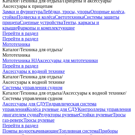
Каталог
/
Техника для отдыха
/
Прицепы и аксессуары
/
Аксессуары к прицепам
Замки и фурнитура
Лебёдки, тросы, упоры
Опорные колёса,
стойки
Подвеска и колёса
Светотехника
Системы защиты
прицепа
Сцепные устройства
Тенты, каркасы и
крыши
Фаркопы и комплектующие
Перейти в раздел
Перейти в раздел
Мототехника
Каталог
/
Техника для отдыха
/
Мототехника
Мототехника HJ
Аксессуары для мототехники
Перейти в раздел
Аксессуары к водной технике
Каталог
/
Техника для отдыха
/
Аксессуары к водной технике
Системы управления судном
Каталог
/
Техника для отдыха
/
Аксессуары к водной технике
/
Системы управления судном
Аксессуары для СДУ
Гидравлическая система
управления
Колёса рулевые для СДУ
Контроллеры управления
двигателем судна
Редукторы рулевые
Стойки рулевые
Тросы
газ-реверс
Тросы рулевые
Перейти в раздел
Помпы водооткачивающие
Топливная система
Приборы