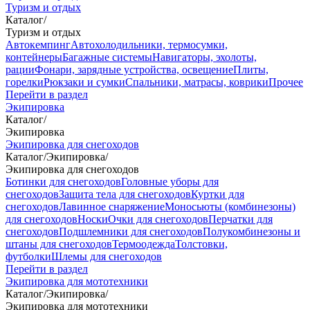
Туризм и отдых
Каталог
/
Туризм и отдых
Автокемпинг
Автохолодильники, термосумки,
контейнеры
Багажные системы
Навигаторы, эхолоты,
рации
Фонари, зарядные устройства, освещение
Плиты,
горелки
Рюкзаки и сумки
Спальники, матрасы, коврики
Прочее
Перейти в раздел
Экипировка
Каталог
/
Экипировка
Экипировка для снегоходов
Каталог
/
Экипировка
/
Экипировка для снегоходов
Ботинки для снегоходов
Головные уборы для
снегоходов
Защита тела для снегоходов
Куртки для
снегоходов
Лавинное снаряжение
Моносьюты (комбинезоны)
для снегоходов
Носки
Очки для снегоходов
Перчатки для
снегоходов
Подшлемники для снегоходов
Полукомбинезоны и
штаны для снегоходов
Термоодежда
Толстовки,
футболки
Шлемы для снегоходов
Перейти в раздел
Экипировка для мототехники
Каталог
/
Экипировка
/
Экипировка для мототехники