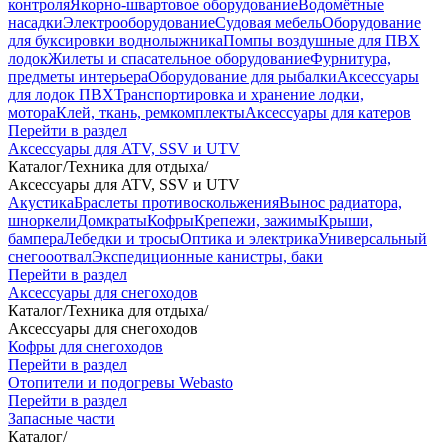
контроля
Якорно-швартовое оборудование
Водомётные
насадки
Электрооборудование
Судовая мебель
Оборудование
для буксировки воднолыжника
Помпы воздушные для ПВХ
лодок
Жилеты и спасательное оборудование
Фурнитура,
предметы интерьера
Оборудование для рыбалки
Аксессуары
для лодок ПВХ
Транспортировка и хранение лодки,
мотора
Клей, ткань, ремкомплекты
Аксессуары для катеров
Перейти в раздел
Аксессуары для ATV, SSV и UTV
Каталог
/
Техника для отдыха
/
Аксессуары для ATV, SSV и UTV
Акустика
Браслеты противоскольжения
Вынос радиатора,
шноркели
Домкраты
Кофры
Крепежи, зажимы
Крыши,
бампера
Лебедки и тросы
Оптика и электрика
Универсальный
снегооотвал
Экспедиционные канистры, баки
Перейти в раздел
Аксессуары для снегоходов
Каталог
/
Техника для отдыха
/
Аксессуары для снегоходов
Кофры для снегоходов
Перейти в раздел
Отопители и подогревы Webasto
Перейти в раздел
Запасные части
Каталог
/