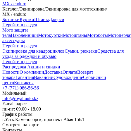
MX / enduro
Каталог
/
Экипировка
/
Экипировка для мототехники
/
MX / enduro
Ботинки
Куртки
Штаны
Джерси
Перейти в раздел
Мото защита
тела
Наколенники
Мотокуртки
Мотоштаны
Мотоботы
Мотоперча
аксессуары
Перейти в раздел
Экипировка для квадроциклов
Сумки, рюкзаки
Средства для
ухода за одеждой и обувью
Перейти в раздел
Распродажа
Акции и скидки
Новости
О компании
Доставка
Оплата
Возврат
товара
Гарантия
Вакансии
Судовождение
Сервисный
центр
Контакты
+7 (771) 086-56-56
Мобильный
info@royal-auto.kz
E-mail адрес
пн-пт: 09.00 - 18.00
График работы
г.Усть-Каменогорск, проспект Абая 156/1
Смотреть на карте
Контакты