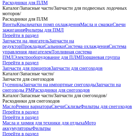
Расходники для ПЛМ
Каталог
/
Запасные части
/
Запчасти для подвесных лодочных
моторов
/
Расходники для ПЛМ
Винты
Крыльчатки помп охлаждения
Масла и смазки
Свечи
зажигания
Фильтры для ПМЛ
Перейти в раздел
Запчасти на двигатель
Запчасти на
редуктор
Прокладки
Сальники
Система охлаждения
Система
управления двигателем
Топливная система
ПМЛ
Электрооборудование для ПЛМ
Поршневая группа
Перейти в раздел
Запчасти для прицепов
Запчасти для снегоходов
Каталог
/
Запасные части
/
Запчасти для снегоходов
Гусеницы
Запчасти на импортные снегоходы
Запчасти на
снегоходы РМ
Расходники для снегоходов
Каталог
/
Запасные части
/
Запчасти для снегоходов
/
Расходники для снегоходов
Масло
Ремни вариатора
Свечи
Склизы
Фильтры для снегоходов
Перейти в раздел
Перейти в раздел
Масла и химия для техники для отдыха
Мото
аккумуляторы
Фильтры
Перейти в раздел