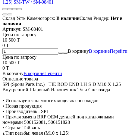
Склад Усть-Каменогорск:
В наличии
Склад Риддер:
Нет в
наличии
Артикул:
SM-08401
Цена по запросу
10 500 T
0 T
В корзину
В корзине
Перейти
Цена по запросу
10 500 T
0 T
В корзину
В корзине
Перейти
Описание товара
SPI (Sports Parts Inc.) - TIE ROD END LH S-D M10 X 1.25 -
Внутренний Шаровый Наконечник Тяги Снегохода
• Используется на многих моделях снегоходов
• Новая продукция
• Производитель - SPI
• Прямая замена BRP OEM деталей под каталожными
номерами 506152081, 506151828
• Страна: Тайвань
• Тип резьбы: левая (M10 x 1,25)