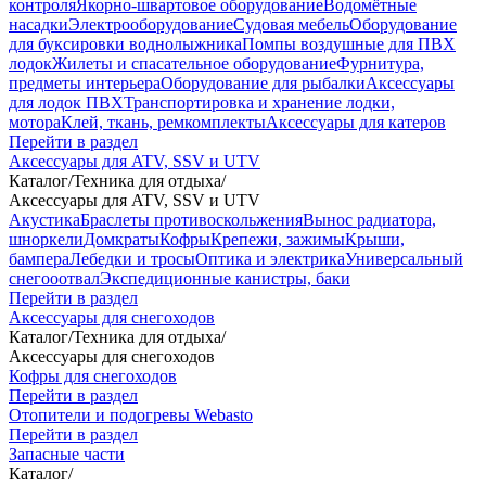
контроля
Якорно-швартовое оборудование
Водомётные
насадки
Электрооборудование
Судовая мебель
Оборудование
для буксировки воднолыжника
Помпы воздушные для ПВХ
лодок
Жилеты и спасательное оборудование
Фурнитура,
предметы интерьера
Оборудование для рыбалки
Аксессуары
для лодок ПВХ
Транспортировка и хранение лодки,
мотора
Клей, ткань, ремкомплекты
Аксессуары для катеров
Перейти в раздел
Аксессуары для ATV, SSV и UTV
Каталог
/
Техника для отдыха
/
Аксессуары для ATV, SSV и UTV
Акустика
Браслеты противоскольжения
Вынос радиатора,
шноркели
Домкраты
Кофры
Крепежи, зажимы
Крыши,
бампера
Лебедки и тросы
Оптика и электрика
Универсальный
снегооотвал
Экспедиционные канистры, баки
Перейти в раздел
Аксессуары для снегоходов
Каталог
/
Техника для отдыха
/
Аксессуары для снегоходов
Кофры для снегоходов
Перейти в раздел
Отопители и подогревы Webasto
Перейти в раздел
Запасные части
Каталог
/