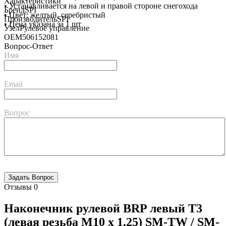
Характеристики
• Устанавливается на левой и правой стороне снегохода
Бренд
SPI
• Цвет: желтый, серебристый
Производитель
SPI
• Цена указана за 1 шт
Узел
Рулевое управление
OEM
506152081
Вопрос-Ответ
Имя
Email
Вопрос
Отзывы
0
Наконечник рулевой BRP левый Т3
(левая резьба M10 х 1.25) SM-TW / SM-