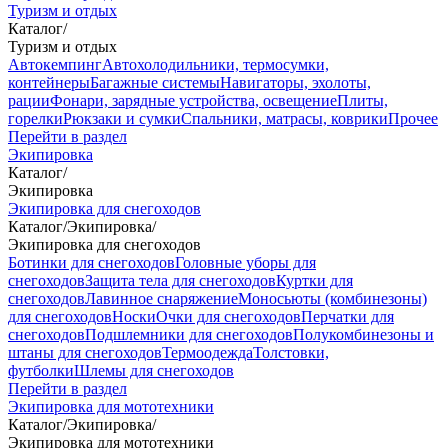
Туризм и отдых
Каталог
/
Туризм и отдых
Автокемпинг
Автохолодильники, термосумки,
контейнеры
Багажные системы
Навигаторы, эхолоты,
рации
Фонари, зарядные устройства, освещение
Плиты,
горелки
Рюкзаки и сумки
Спальники, матрасы, коврики
Прочее
Перейти в раздел
Экипировка
Каталог
/
Экипировка
Экипировка для снегоходов
Каталог
/
Экипировка
/
Экипировка для снегоходов
Ботинки для снегоходов
Головные уборы для
снегоходов
Защита тела для снегоходов
Куртки для
снегоходов
Лавинное снаряжение
Моносьюты (комбинезоны)
для снегоходов
Носки
Очки для снегоходов
Перчатки для
снегоходов
Подшлемники для снегоходов
Полукомбинезоны и
штаны для снегоходов
Термоодежда
Толстовки,
футболки
Шлемы для снегоходов
Перейти в раздел
Экипировка для мототехники
Каталог
/
Экипировка
/
Экипировка для мототехники