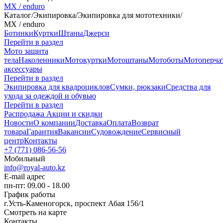
MX / enduro
Каталог
/
Экипировка
/
Экипировка для мототехники
/
MX / enduro
Ботинки
Куртки
Штаны
Джерси
Перейти в раздел
Мото защита
тела
Наколенники
Мотокуртки
Мотоштаны
Мотоботы
Мотоперча
аксессуары
Перейти в раздел
Экипировка для квадроциклов
Сумки, рюкзаки
Средства для
ухода за одеждой и обувью
Перейти в раздел
Распродажа
Акции и скидки
Новости
О компании
Доставка
Оплата
Возврат
товара
Гарантия
Вакансии
Судовождение
Сервисный
центр
Контакты
+7 (771) 086-56-56
Мобильный
info@royal-auto.kz
E-mail адрес
пн-пт: 09.00 - 18.00
График работы
г.Усть-Каменогорск, проспект Абая 156/1
Смотреть на карте
Контакты