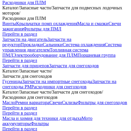
Расходники для ПЛМ
Каталог
/
Запасные части
/
Запчасти для подвесных лодочных
моторов
/
Расходники для ПЛМ
Винты
Крыльчатки помп охлаждения
Масла и смазки
Свечи
зажигания
Фильтры для ПМЛ
Перейти в раздел
Запчасти на двигатель
Запчасти на
редуктор
Прокладки
Сальники
Система охлаждения
Система
управления двигателем
Топливная система
ПМЛ
Электрооборудование для ПЛМ
Поршневая группа
Перейти в раздел
Запчасти для прицепов
Запчасти для снегоходов
Каталог
/
Запасные части
/
Запчасти для снегоходов
Гусеницы
Запчасти на импортные снегоходы
Запчасти на
снегоходы РМ
Расходники для снегоходов
Каталог
/
Запасные части
/
Запчасти для снегоходов
/
Расходники для снегоходов
Масло
Ремни вариатора
Свечи
Склизы
Фильтры для снегоходов
Перейти в раздел
Перейти в раздел
Масла и химия для техники для отдыха
Мото
аккумуляторы
Фильтры
Перейти в раздел