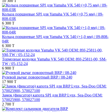
10 300 T
Кольца поршневые SPI для Yamaha VK 540 (+0,75 мм) / 09-
808-03R
6 300 T
Кольца поршневые SPI для Yamaha VK 540 (+1,0 мм) / 09-808-
04R
6 300 T
Тормозные колодки Yamaha VK 540 OEM: 89J-25811-00, SM-
TW / 05-152-24
6 900 T
Рулевой рычаг поворотный BRP / 08-240
17 900 T
Замок (фиксатор) капота SPI для BRP Lynx, Sea-Doo OEM:
570025900, 570027100
2 700 T