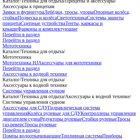
Каталог
/
Техника для отдыха
/
Прицепы и аксессуары
/
Аксессуары к прицепам
Замки и фурнитура
Лебёдки, тросы, упоры
Опорные колёса,
стойки
Подвеска и колёса
Светотехника
Системы защиты
прицепа
Сцепные устройства
Тенты, каркасы и
крыши
Фаркопы и комплектующие
Перейти в раздел
Перейти в раздел
Мототехника
Каталог
/
Техника для отдыха
/
Мототехника
Мототехника HJ
Аксессуары для мототехники
Перейти в раздел
Аксессуары к водной технике
Каталог
/
Техника для отдыха
/
Аксессуары к водной технике
Системы управления судном
Каталог
/
Техника для отдыха
/
Аксессуары к водной технике
/
Системы управления судном
Аксессуары для СДУ
Гидравлическая система
управления
Колёса рулевые для СДУ
Контроллеры управления
двигателем судна
Редукторы рулевые
Стойки рулевые
Тросы
газ-реверс
Тросы рулевые
Перейти в раздел
Помпы водооткачивающие
Топливная система
Приборы