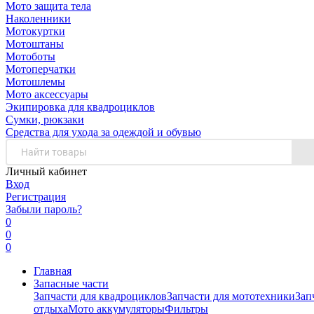
Мото защита тела
Наколенники
Мотокуртки
Мотоштаны
Мотоботы
Мотоперчатки
Мотошлемы
Мото аксессуары
Экипировка для квадроциклов
Сумки, рюкзаки
Средства для ухода за одеждой и обувью
Личный кабинет
Вход
Регистрация
Забыли пароль?
0
0
0
Главная
Запасные части
Запчасти для квадроциклов
Запчасти для мототехники
Зап
отдыха
Мото аккумуляторы
Фильтры