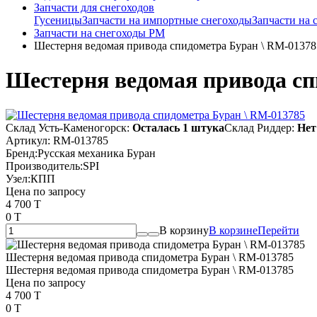
Запчасти для снегоходов
Гусеницы
Запчасти на импортные снегоходы
Запчасти на
Запчасти на снегоходы РМ
Шестерня ведомая привода спидометра Буран \ RM-01378
Шестерня ведомая привода сп
Склад Усть-Каменогорск:
Осталась 1 штука
Склад Риддер:
Нет
Артикул:
RM-013785
Бренд:
Русская механика Буран
Производитель:
SPI
Узел:
КПП
Цена по запросу
4 700 T
0 T
В корзину
В корзине
Перейти
Шестерня ведомая привода спидометра Буран \ RM-013785
Шестерня ведомая привода спидометра Буран \ RM-013785
Цена по запросу
4 700 T
0 T