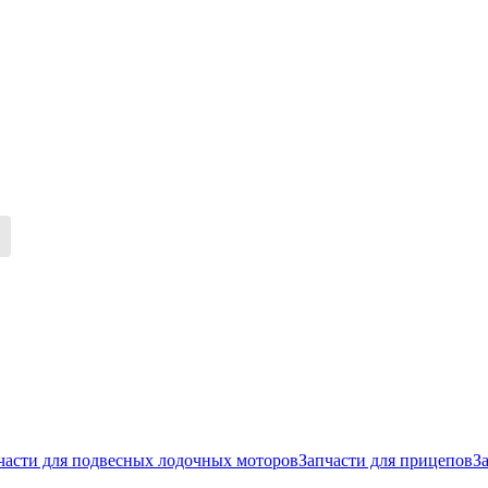
части для подвесных лодочных моторов
Запчасти для прицепов
З