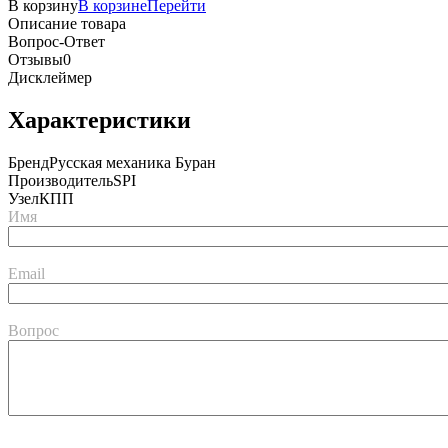
В корзину
В корзине
Перейти
Описание товара
Вопрос-Ответ
Отзывы
0
Дисклеймер
Характеристики
Бренд
Русская механика Буран
Производитель
SPI
Узел
КПП
Имя
Email
Вопрос