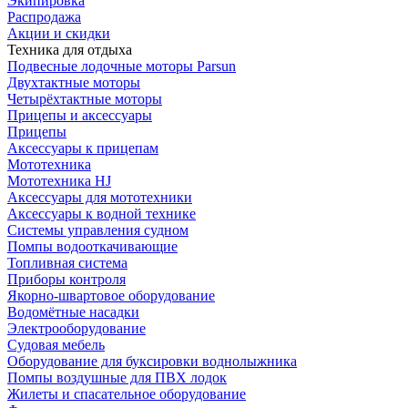
Экипировка
Распродажа
Акции и скидки
Техника для отдыха
Подвесные лодочные моторы Parsun
Двухтактные моторы
Четырёхтактные моторы
Прицепы и аксессуары
Прицепы
Аксессуары к прицепам
Мототехника
Мототехника HJ
Аксессуары для мототехники
Аксессуары к водной технике
Системы управления судном
Помпы водооткачивающие
Топливная система
Приборы контроля
Якорно-швартовое оборудование
Водомётные насадки
Электрооборудование
Судовая мебель
Оборудование для буксировки воднолыжника
Помпы воздушные для ПВХ лодок
Жилеты и спасательное оборудование