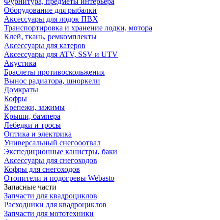
Фурнитура, предметы интерьера
Оборудование для рыбалки
Аксессуары для лодок ПВХ
Транспортировка и хранение лодки, мотора
Клей, ткань, ремкомплекты
Аксессуары для катеров
Аксессуары для ATV, SSV и UTV
Акустика
Браслеты противоскольжения
Вынос радиатора, шноркели
Домкраты
Кофры
Крепежи, зажимы
Крыши, бампера
Лебедки и тросы
Оптика и электрика
Универсальный снегооотвал
Экспедиционные канистры, баки
Аксессуары для снегоходов
Кофры для снегоходов
Отопители и подогревы Webasto
Запасные части
Запчасти для квадроциклов
Расходники для квадроциклов
Запчасти для мототехники