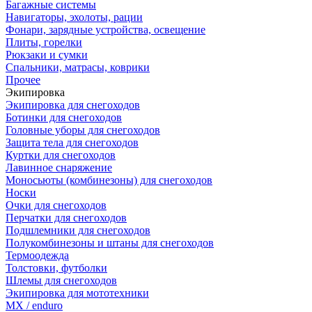
Багажные системы
Навигаторы, эхолоты, рации
Фонари, зарядные устройства, освещение
Плиты, горелки
Рюкзаки и сумки
Спальники, матрасы, коврики
Прочее
Экипировка
Экипировка для снегоходов
Ботинки для снегоходов
Головные уборы для снегоходов
Защита тела для снегоходов
Куртки для снегоходов
Лавинное снаряжение
Моносьюты (комбинезоны) для снегоходов
Носки
Очки для снегоходов
Перчатки для снегоходов
Подшлемники для снегоходов
Полукомбинезоны и штаны для снегоходов
Термоодежда
Толстовки, футболки
Шлемы для снегоходов
Экипировка для мототехники
MX / enduro