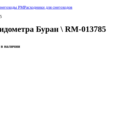
 снегоходы РМ
Расходники для снегоходов
5
идометра Буран \ RM-013785
 в наличии