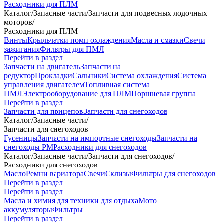
Расходники для ПЛМ
Каталог
/
Запасные части
/
Запчасти для подвесных лодочных
моторов
/
Расходники для ПЛМ
Винты
Крыльчатки помп охлаждения
Масла и смазки
Свечи
зажигания
Фильтры для ПМЛ
Перейти в раздел
Запчасти на двигатель
Запчасти на
редуктор
Прокладки
Сальники
Система охлаждения
Система
управления двигателем
Топливная система
ПМЛ
Электрооборудование для ПЛМ
Поршневая группа
Перейти в раздел
Запчасти для прицепов
Запчасти для снегоходов
Каталог
/
Запасные части
/
Запчасти для снегоходов
Гусеницы
Запчасти на импортные снегоходы
Запчасти на
снегоходы РМ
Расходники для снегоходов
Каталог
/
Запасные части
/
Запчасти для снегоходов
/
Расходники для снегоходов
Масло
Ремни вариатора
Свечи
Склизы
Фильтры для снегоходов
Перейти в раздел
Перейти в раздел
Масла и химия для техники для отдыха
Мото
аккумуляторы
Фильтры
Перейти в раздел