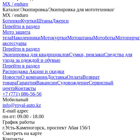
MX / enduro
Каталог
/
Экипировка
/
Экипировка для мототехники
/
MX / enduro
Ботинки
Куртки
Штаны
Джерси
Перейти в раздел
Мото защита
тела
Наколенники
Мотокуртки
Мотоштаны
Мотоботы
Мотоперча
аксессуары
Перейти в раздел
Экипировка для квадроциклов
Сумки, рюкзаки
Средства для
ухода за одеждой и обувью
Перейти в раздел
Распродажа
Акции и скидки
Новости
О компании
Доставка
Оплата
Возврат
товара
Гарантия
Вакансии
Судовождение
Сервисный
центр
Контакты
+7 (771) 086-56-56
Мобильный
info@royal-auto.kz
E-mail адрес
пн-пт: 09.00 - 18.00
График работы
г.Усть-Каменогорск, проспект Абая 156/1
Смотреть на карте
Контакты