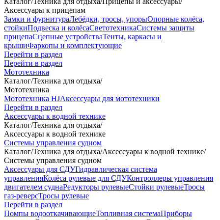
Каталог
/
Техника для отдыха
/
Прицепы и аксессуары
/
Аксессуары к прицепам
Замки и фурнитура
Лебёдки, тросы, упоры
Опорные колёса,
стойки
Подвеска и колёса
Светотехника
Системы защиты
прицепа
Сцепные устройства
Тенты, каркасы и
крыши
Фаркопы и комплектующие
Перейти в раздел
Перейти в раздел
Мототехника
Каталог
/
Техника для отдыха
/
Мототехника
Мототехника HJ
Аксессуары для мототехники
Перейти в раздел
Аксессуары к водной технике
Каталог
/
Техника для отдыха
/
Аксессуары к водной технике
Системы управления судном
Каталог
/
Техника для отдыха
/
Аксессуары к водной технике
/
Системы управления судном
Аксессуары для СДУ
Гидравлическая система
управления
Колёса рулевые для СДУ
Контроллеры управления
двигателем судна
Редукторы рулевые
Стойки рулевые
Тросы
газ-реверс
Тросы рулевые
Перейти в раздел
Помпы водооткачивающие
Топливная система
Приборы