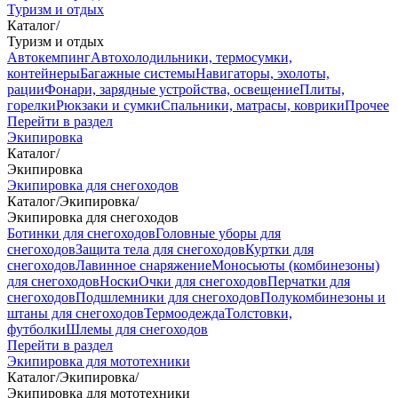
Туризм и отдых
Каталог
/
Туризм и отдых
Автокемпинг
Автохолодильники, термосумки,
контейнеры
Багажные системы
Навигаторы, эхолоты,
рации
Фонари, зарядные устройства, освещение
Плиты,
горелки
Рюкзаки и сумки
Спальники, матрасы, коврики
Прочее
Перейти в раздел
Экипировка
Каталог
/
Экипировка
Экипировка для снегоходов
Каталог
/
Экипировка
/
Экипировка для снегоходов
Ботинки для снегоходов
Головные уборы для
снегоходов
Защита тела для снегоходов
Куртки для
снегоходов
Лавинное снаряжение
Моносьюты (комбинезоны)
для снегоходов
Носки
Очки для снегоходов
Перчатки для
снегоходов
Подшлемники для снегоходов
Полукомбинезоны и
штаны для снегоходов
Термоодежда
Толстовки,
футболки
Шлемы для снегоходов
Перейти в раздел
Экипировка для мототехники
Каталог
/
Экипировка
/
Экипировка для мототехники