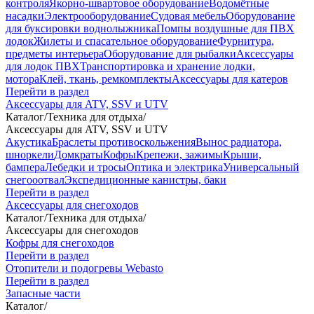
контроля
Якорно-швартовое оборудование
Водомётные
насадки
Электрооборудование
Судовая мебель
Оборудование
для буксировки воднолыжника
Помпы воздушные для ПВХ
лодок
Жилеты и спасательное оборудование
Фурнитура,
предметы интерьера
Оборудование для рыбалки
Аксессуары
для лодок ПВХ
Транспортировка и хранение лодки,
мотора
Клей, ткань, ремкомплекты
Аксессуары для катеров
Перейти в раздел
Аксессуары для ATV, SSV и UTV
Каталог
/
Техника для отдыха
/
Аксессуары для ATV, SSV и UTV
Акустика
Браслеты противоскольжения
Вынос радиатора,
шноркели
Домкраты
Кофры
Крепежи, зажимы
Крыши,
бампера
Лебедки и тросы
Оптика и электрика
Универсальный
снегооотвал
Экспедиционные канистры, баки
Перейти в раздел
Аксессуары для снегоходов
Каталог
/
Техника для отдыха
/
Аксессуары для снегоходов
Кофры для снегоходов
Перейти в раздел
Отопители и подогревы Webasto
Перейти в раздел
Запасные части
Каталог
/