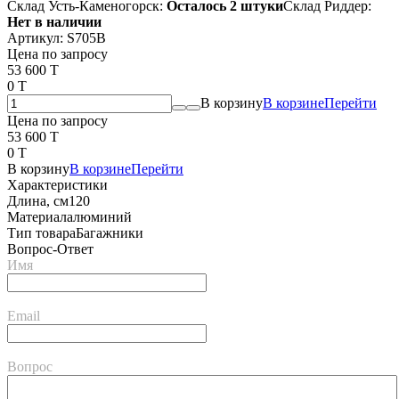
Склад Усть-Каменогорск:
Осталось 2 штуки
Склад Риддер:
Нет в наличии
Артикул:
S705B
Цена по запросу
53 600 T
0 T
В корзину
В корзине
Перейти
Цена по запросу
53 600 T
0 T
В корзину
В корзине
Перейти
Характеристики
Длина, см
120
Материал
алюминий
Тип товара
Багажники
Вопрос-Ответ
Имя
Email
Вопрос