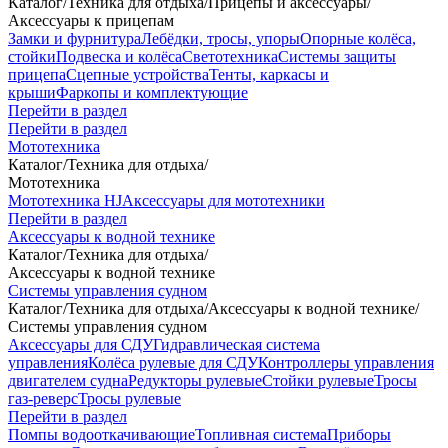
Каталог
/
Техника для отдыха
/
Прицепы и аксессуары
/
Аксессуары к прицепам
Замки и фурнитура
Лебёдки, тросы, упоры
Опорные колёса,
стойки
Подвеска и колёса
Светотехника
Системы защиты
прицепа
Сцепные устройства
Тенты, каркасы и
крыши
Фаркопы и комплектующие
Перейти в раздел
Перейти в раздел
Мототехника
Каталог
/
Техника для отдыха
/
Мототехника
Мототехника HJ
Аксессуары для мототехники
Перейти в раздел
Аксессуары к водной технике
Каталог
/
Техника для отдыха
/
Аксессуары к водной технике
Системы управления судном
Каталог
/
Техника для отдыха
/
Аксессуары к водной технике
/
Системы управления судном
Аксессуары для СДУ
Гидравлическая система
управления
Колёса рулевые для СДУ
Контроллеры управления
двигателем судна
Редукторы рулевые
Стойки рулевые
Тросы
газ-реверс
Тросы рулевые
Перейти в раздел
Помпы водооткачивающие
Топливная система
Приборы