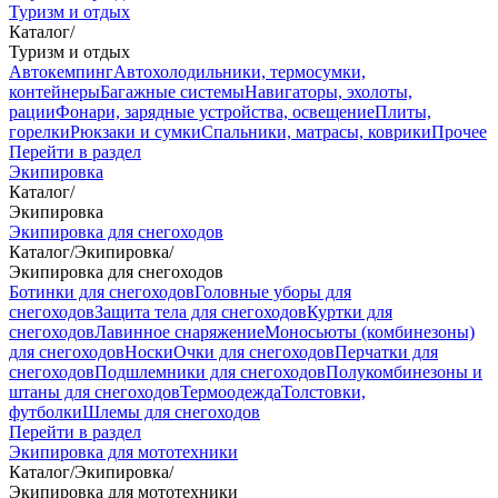
Туризм и отдых
Каталог
/
Туризм и отдых
Автокемпинг
Автохолодильники, термосумки,
контейнеры
Багажные системы
Навигаторы, эхолоты,
рации
Фонари, зарядные устройства, освещение
Плиты,
горелки
Рюкзаки и сумки
Спальники, матрасы, коврики
Прочее
Перейти в раздел
Экипировка
Каталог
/
Экипировка
Экипировка для снегоходов
Каталог
/
Экипировка
/
Экипировка для снегоходов
Ботинки для снегоходов
Головные уборы для
снегоходов
Защита тела для снегоходов
Куртки для
снегоходов
Лавинное снаряжение
Моносьюты (комбинезоны)
для снегоходов
Носки
Очки для снегоходов
Перчатки для
снегоходов
Подшлемники для снегоходов
Полукомбинезоны и
штаны для снегоходов
Термоодежда
Толстовки,
футболки
Шлемы для снегоходов
Перейти в раздел
Экипировка для мототехники
Каталог
/
Экипировка
/
Экипировка для мототехники