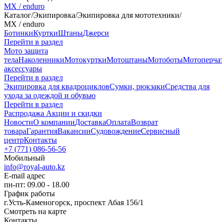
MX / enduro
Каталог
/
Экипировка
/
Экипировка для мототехники
/
MX / enduro
Ботинки
Куртки
Штаны
Джерси
Перейти в раздел
Мото защита
тела
Наколенники
Мотокуртки
Мотоштаны
Мотоботы
Мотоперча
аксессуары
Перейти в раздел
Экипировка для квадроциклов
Сумки, рюкзаки
Средства для
ухода за одеждой и обувью
Перейти в раздел
Распродажа
Акции и скидки
Новости
О компании
Доставка
Оплата
Возврат
товара
Гарантия
Вакансии
Судовождение
Сервисный
центр
Контакты
+7 (771) 086-56-56
Мобильный
info@royal-auto.kz
E-mail адрес
пн-пт: 09.00 - 18.00
График работы
г.Усть-Каменогорск, проспект Абая 156/1
Смотреть на карте
Контакты