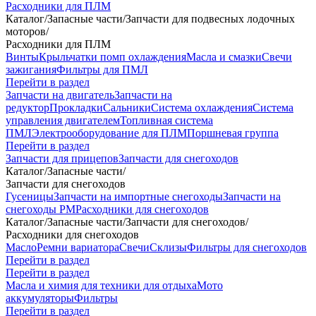
Расходники для ПЛМ
Каталог
/
Запасные части
/
Запчасти для подвесных лодочных
моторов
/
Расходники для ПЛМ
Винты
Крыльчатки помп охлаждения
Масла и смазки
Свечи
зажигания
Фильтры для ПМЛ
Перейти в раздел
Запчасти на двигатель
Запчасти на
редуктор
Прокладки
Сальники
Система охлаждения
Система
управления двигателем
Топливная система
ПМЛ
Электрооборудование для ПЛМ
Поршневая группа
Перейти в раздел
Запчасти для прицепов
Запчасти для снегоходов
Каталог
/
Запасные части
/
Запчасти для снегоходов
Гусеницы
Запчасти на импортные снегоходы
Запчасти на
снегоходы РМ
Расходники для снегоходов
Каталог
/
Запасные части
/
Запчасти для снегоходов
/
Расходники для снегоходов
Масло
Ремни вариатора
Свечи
Склизы
Фильтры для снегоходов
Перейти в раздел
Перейти в раздел
Масла и химия для техники для отдыха
Мото
аккумуляторы
Фильтры
Перейти в раздел