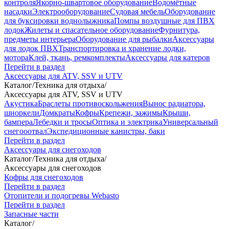
контроля
Якорно-швартовое оборудование
Водомётные
насадки
Электрооборудование
Судовая мебель
Оборудование
для буксировки воднолыжника
Помпы воздушные для ПВХ
лодок
Жилеты и спасательное оборудование
Фурнитура,
предметы интерьера
Оборудование для рыбалки
Аксессуары
для лодок ПВХ
Транспортировка и хранение лодки,
мотора
Клей, ткань, ремкомплекты
Аксессуары для катеров
Перейти в раздел
Аксессуары для ATV, SSV и UTV
Каталог
/
Техника для отдыха
/
Аксессуары для ATV, SSV и UTV
Акустика
Браслеты противоскольжения
Вынос радиатора,
шноркели
Домкраты
Кофры
Крепежи, зажимы
Крыши,
бампера
Лебедки и тросы
Оптика и электрика
Универсальный
снегооотвал
Экспедиционные канистры, баки
Перейти в раздел
Аксессуары для снегоходов
Каталог
/
Техника для отдыха
/
Аксессуары для снегоходов
Кофры для снегоходов
Перейти в раздел
Отопители и подогревы Webasto
Перейти в раздел
Запасные части
Каталог
/