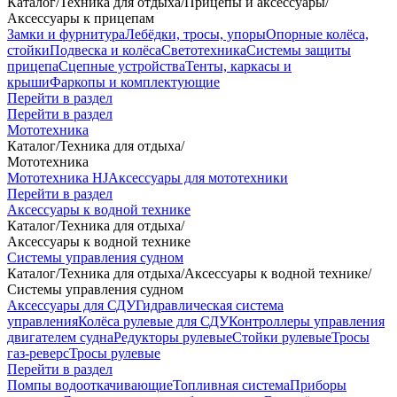
Каталог
/
Техника для отдыха
/
Прицепы и аксессуары
/
Аксессуары к прицепам
Замки и фурнитура
Лебёдки, тросы, упоры
Опорные колёса,
стойки
Подвеска и колёса
Светотехника
Системы защиты
прицепа
Сцепные устройства
Тенты, каркасы и
крыши
Фаркопы и комплектующие
Перейти в раздел
Перейти в раздел
Мототехника
Каталог
/
Техника для отдыха
/
Мототехника
Мототехника HJ
Аксессуары для мототехники
Перейти в раздел
Аксессуары к водной технике
Каталог
/
Техника для отдыха
/
Аксессуары к водной технике
Системы управления судном
Каталог
/
Техника для отдыха
/
Аксессуары к водной технике
/
Системы управления судном
Аксессуары для СДУ
Гидравлическая система
управления
Колёса рулевые для СДУ
Контроллеры управления
двигателем судна
Редукторы рулевые
Стойки рулевые
Тросы
газ-реверс
Тросы рулевые
Перейти в раздел
Помпы водооткачивающие
Топливная система
Приборы