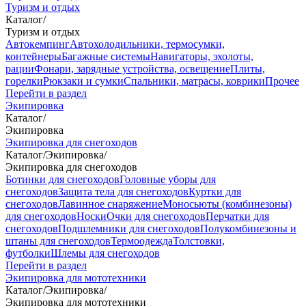
Туризм и отдых
Каталог
/
Туризм и отдых
Автокемпинг
Автохолодильники, термосумки,
контейнеры
Багажные системы
Навигаторы, эхолоты,
рации
Фонари, зарядные устройства, освещение
Плиты,
горелки
Рюкзаки и сумки
Спальники, матрасы, коврики
Прочее
Перейти в раздел
Экипировка
Каталог
/
Экипировка
Экипировка для снегоходов
Каталог
/
Экипировка
/
Экипировка для снегоходов
Ботинки для снегоходов
Головные уборы для
снегоходов
Защита тела для снегоходов
Куртки для
снегоходов
Лавинное снаряжение
Моносьюты (комбинезоны)
для снегоходов
Носки
Очки для снегоходов
Перчатки для
снегоходов
Подшлемники для снегоходов
Полукомбинезоны и
штаны для снегоходов
Термоодежда
Толстовки,
футболки
Шлемы для снегоходов
Перейти в раздел
Экипировка для мототехники
Каталог
/
Экипировка
/
Экипировка для мототехники