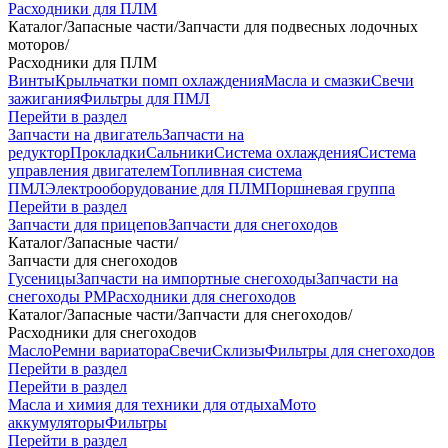
Расходники для ПЛМ
Каталог
/
Запасные части
/
Запчасти для подвесных лодочных
моторов
/
Расходники для ПЛМ
Винты
Крыльчатки помп охлаждения
Масла и смазки
Свечи
зажигания
Фильтры для ПМЛ
Перейти в раздел
Запчасти на двигатель
Запчасти на
редуктор
Прокладки
Сальники
Система охлаждения
Система
управления двигателем
Топливная система
ПМЛ
Электрооборудование для ПЛМ
Поршневая группа
Перейти в раздел
Запчасти для прицепов
Запчасти для снегоходов
Каталог
/
Запасные части
/
Запчасти для снегоходов
Гусеницы
Запчасти на импортные снегоходы
Запчасти на
снегоходы РМ
Расходники для снегоходов
Каталог
/
Запасные части
/
Запчасти для снегоходов
/
Расходники для снегоходов
Масло
Ремни вариатора
Свечи
Склизы
Фильтры для снегоходов
Перейти в раздел
Перейти в раздел
Масла и химия для техники для отдыха
Мото
аккумуляторы
Фильтры
Перейти в раздел