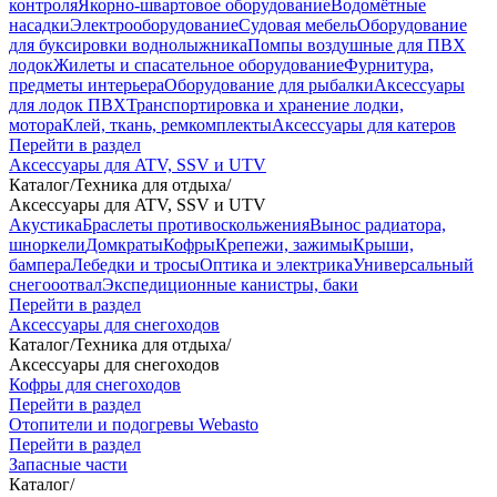
контроля
Якорно-швартовое оборудование
Водомётные
насадки
Электрооборудование
Судовая мебель
Оборудование
для буксировки воднолыжника
Помпы воздушные для ПВХ
лодок
Жилеты и спасательное оборудование
Фурнитура,
предметы интерьера
Оборудование для рыбалки
Аксессуары
для лодок ПВХ
Транспортировка и хранение лодки,
мотора
Клей, ткань, ремкомплекты
Аксессуары для катеров
Перейти в раздел
Аксессуары для ATV, SSV и UTV
Каталог
/
Техника для отдыха
/
Аксессуары для ATV, SSV и UTV
Акустика
Браслеты противоскольжения
Вынос радиатора,
шноркели
Домкраты
Кофры
Крепежи, зажимы
Крыши,
бампера
Лебедки и тросы
Оптика и электрика
Универсальный
снегооотвал
Экспедиционные канистры, баки
Перейти в раздел
Аксессуары для снегоходов
Каталог
/
Техника для отдыха
/
Аксессуары для снегоходов
Кофры для снегоходов
Перейти в раздел
Отопители и подогревы Webasto
Перейти в раздел
Запасные части
Каталог
/