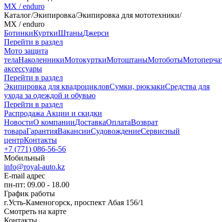
MX / enduro
Каталог
/
Экипировка
/
Экипировка для мототехники
/
MX / enduro
Ботинки
Куртки
Штаны
Джерси
Перейти в раздел
Мото защита
тела
Наколенники
Мотокуртки
Мотоштаны
Мотоботы
Мотоперча
аксессуары
Перейти в раздел
Экипировка для квадроциклов
Сумки, рюкзаки
Средства для
ухода за одеждой и обувью
Перейти в раздел
Распродажа
Акции и скидки
Новости
О компании
Доставка
Оплата
Возврат
товара
Гарантия
Вакансии
Судовождение
Сервисный
центр
Контакты
+7 (771) 086-56-56
Мобильный
info@royal-auto.kz
E-mail адрес
пн-пт: 09.00 - 18.00
График работы
г.Усть-Каменогорск, проспект Абая 156/1
Смотреть на карте
Контакты