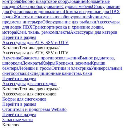
контроля
Якорно-швартовое оборудование
Водомётные
насадки
Электрооборудование
Судовая мебель
Оборудование
для буксировки воднолыжника
Помпы воздушные для ПВХ
лодок
Жилеты и спасательное оборудование
Фурнитура,
предметы интерьера
Оборудование для рыбалки
Аксессуары
для лодок ПВХ
Транспортировка и хранение лодки,
мотора
Клей, ткань, ремкомплекты
Аксессуары для катеров
Перейти в раздел
Аксессуары для ATV, SSV и UTV
Каталог
/
Техника для отдыха
/
Аксессуары для ATV, SSV и UTV
Акустика
Браслеты противоскольжения
Вынос радиатора,
шноркели
Домкраты
Кофры
Крепежи, зажимы
Крыши,
бампера
Лебедки и тросы
Оптика и электрика
Универсальный
снегооотвал
Экспедиционные канистры, баки
Перейти в раздел
Аксессуары для снегоходов
Каталог
/
Техника для отдыха
/
Аксессуары для снегоходов
Кофры для снегоходов
Перейти в раздел
Отопители и подогревы Webasto
Перейти в раздел
Запасные части
Каталог
/