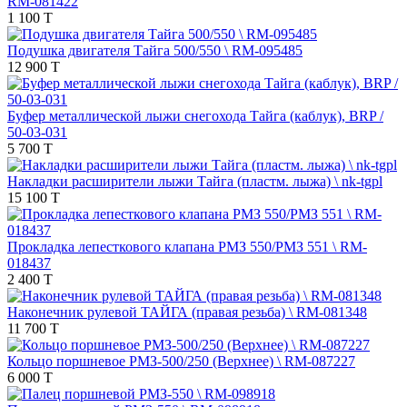
RM-081422
1 100 T
Подушка двигателя Тайга 500/550 \ RM-095485
12 900 T
Буфер металлической лыжи снегохода Тайга (каблук), BRP /
50-03-031
5 700 T
Накладки расширители лыжи Тайга (пластм. лыжа) \ nk-tgpl
15 100 T
Прокладка лепесткового клапана РМЗ 550/РМЗ 551 \ RM-
018437
2 400 T
Наконечник рулевой ТАЙГА (правая резьба) \ RM-081348
11 700 T
Кольцо поршневое РМЗ-500/250 (Верхнее) \ RM-087227
6 000 T