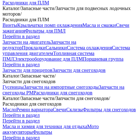
Расходники для ПЛМ
Каталог
/
Запасные части
/
Запчасти для подвесных лодочных
моторов
/
Расходники для ПЛМ
Винты
Крыльчатки помп охлаждения
Масла и смазки
Свечи
зажигания
Фильтры для ПМЛ
Перейти в раздел
Запчасти на двигатель
Запчасти на
редуктор
Прокладки
Сальники
Система охлаждения
Система
управления двигателем
Топливная система
ПМЛ
Электрооборудование для ПЛМ
Поршневая группа
Перейти в раздел
Запчасти для прицепов
Запчасти для снегоходов
Каталог
/
Запасные части
/
Запчасти для снегоходов
Гусеницы
Запчасти на импортные снегоходы
Запчасти на
снегоходы РМ
Расходники для снегоходов
Каталог
/
Запасные части
/
Запчасти для снегоходов
/
Расходники для снегоходов
Масло
Ремни вариатора
Свечи
Склизы
Фильтры для снегоходов
Перейти в раздел
Перейти в раздел
Масла и химия для техники для отдыха
Мото
аккумуляторы
Фильтры
Перейти в раздел