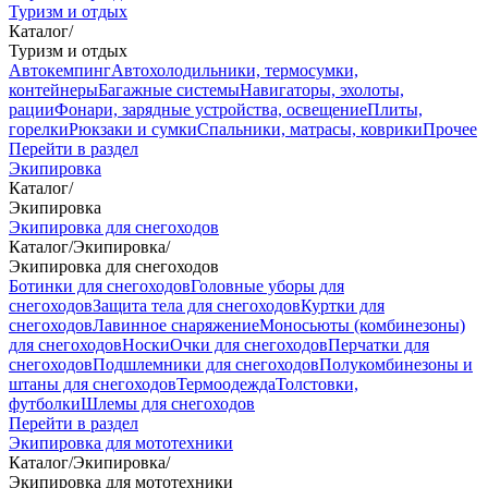
Туризм и отдых
Каталог
/
Туризм и отдых
Автокемпинг
Автохолодильники, термосумки,
контейнеры
Багажные системы
Навигаторы, эхолоты,
рации
Фонари, зарядные устройства, освещение
Плиты,
горелки
Рюкзаки и сумки
Спальники, матрасы, коврики
Прочее
Перейти в раздел
Экипировка
Каталог
/
Экипировка
Экипировка для снегоходов
Каталог
/
Экипировка
/
Экипировка для снегоходов
Ботинки для снегоходов
Головные уборы для
снегоходов
Защита тела для снегоходов
Куртки для
снегоходов
Лавинное снаряжение
Моносьюты (комбинезоны)
для снегоходов
Носки
Очки для снегоходов
Перчатки для
снегоходов
Подшлемники для снегоходов
Полукомбинезоны и
штаны для снегоходов
Термоодежда
Толстовки,
футболки
Шлемы для снегоходов
Перейти в раздел
Экипировка для мототехники
Каталог
/
Экипировка
/
Экипировка для мототехники