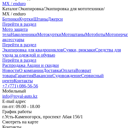
MX / enduro
Каталог
/
Экипировка
/
Экипировка для мототехники
/
MX / enduro
Ботинки
Куртки
Штаны
Джерси
Перейти в раздел
Мото защита
тела
Наколенники
Мотокуртки
Мотоштаны
Мотоботы
Мотоперча
аксессуары
Перейти в раздел
Экипировка для квадроциклов
Сумки, рюкзаки
Средства для
ухода за одеждой и обувью
Перейти в раздел
Распродажа
Акции и скидки
Новости
О компании
Доставка
Оплата
Возврат
товара
Гарантия
Вакансии
Судовождение
Сервисный
центр
Контакты
+7 (771) 086-56-56
Мобильный
info@royal-auto.kz
E-mail адрес
пн-пт: 09.00 - 18.00
График работы
г.Усть-Каменогорск, проспект Абая 156/1
Смотреть на карте
Контакты