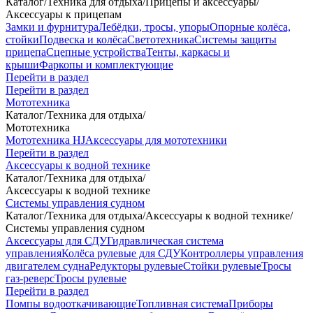
Каталог
/
Техника для отдыха
/
Прицепы и аксессуары
/
Аксессуары к прицепам
Замки и фурнитура
Лебёдки, тросы, упоры
Опорные колёса,
стойки
Подвеска и колёса
Светотехника
Системы защиты
прицепа
Сцепные устройства
Тенты, каркасы и
крыши
Фаркопы и комплектующие
Перейти в раздел
Перейти в раздел
Мототехника
Каталог
/
Техника для отдыха
/
Мототехника
Мототехника HJ
Аксессуары для мототехники
Перейти в раздел
Аксессуары к водной технике
Каталог
/
Техника для отдыха
/
Аксессуары к водной технике
Системы управления судном
Каталог
/
Техника для отдыха
/
Аксессуары к водной технике
/
Системы управления судном
Аксессуары для СДУ
Гидравлическая система
управления
Колёса рулевые для СДУ
Контроллеры управления
двигателем судна
Редукторы рулевые
Стойки рулевые
Тросы
газ-реверс
Тросы рулевые
Перейти в раздел
Помпы водооткачивающие
Топливная система
Приборы