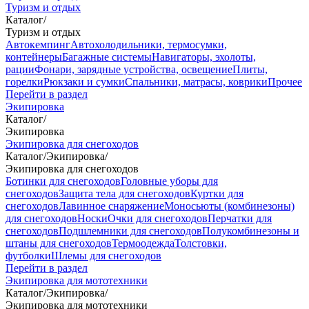
Туризм и отдых
Каталог
/
Туризм и отдых
Автокемпинг
Автохолодильники, термосумки,
контейнеры
Багажные системы
Навигаторы, эхолоты,
рации
Фонари, зарядные устройства, освещение
Плиты,
горелки
Рюкзаки и сумки
Спальники, матрасы, коврики
Прочее
Перейти в раздел
Экипировка
Каталог
/
Экипировка
Экипировка для снегоходов
Каталог
/
Экипировка
/
Экипировка для снегоходов
Ботинки для снегоходов
Головные уборы для
снегоходов
Защита тела для снегоходов
Куртки для
снегоходов
Лавинное снаряжение
Моносьюты (комбинезоны)
для снегоходов
Носки
Очки для снегоходов
Перчатки для
снегоходов
Подшлемники для снегоходов
Полукомбинезоны и
штаны для снегоходов
Термоодежда
Толстовки,
футболки
Шлемы для снегоходов
Перейти в раздел
Экипировка для мототехники
Каталог
/
Экипировка
/
Экипировка для мототехники