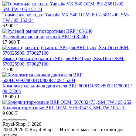
Тормозные колодки Yamaha VK 540 OEM: 89J-25811-00, SM-
TW / 05-152-24
6 900 T
Рулевой рычаг поворотный BRP / 08-240
17 900 T
Замок (фиксатор) капота SPI для BRP Lynx, Sea-Doo OEM:
570025900, 570027100
2 700 T
Комплект сальников двигателя BRP 600HO/693/800HO/800R /
09-55204
18 900 T
Колодки тормозные BRP OEM: 507032473, SM-TW / 05-252
9 600 T
Royal-Shop
© 2026
2000-2026 © Royal-Shop — Интернет магазин техники для
отдыха