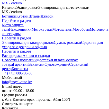
MX / enduro
Каталог
/
Экипировка
/
Экипировка для мототехники
/
MX / enduro
Ботинки
Куртки
Штаны
Джерси
Перейти в раздел
Мото защита
тела
Наколенники
Мотокуртки
Мотоштаны
Мотоботы
Мотоперча
аксессуары
Перейти в раздел
Экипировка для квадроциклов
Сумки, рюкзаки
Средства для
ухода за одеждой и обувью
Перейти в раздел
Распродажа
Акции и скидки
Новости
О компании
Доставка
Оплата
Возврат
товара
Гарантия
Вакансии
Судовождение
Сервисный
центр
Контакты
+7 (771) 086-56-56
Мобильный
info@royal-auto.kz
E-mail адрес
пн-пт: 09.00 - 18.00
График работы
г.Усть-Каменогорск, проспект Абая 156/1
Смотреть на карте
Контакты