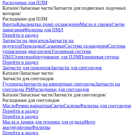
Расходники для ПЛМ
Каталог
/
Запасные части
/
Запчасти для подвесных лодочных
моторов
/
Расходники для ПЛМ
Винты
Крыльчатки помп охлаждения
Масла и смазки
Свечи
зажигания
Фильтры для ПМЛ
Перейти в раздел
Запчасти на двигатель
Запчасти на
редуктор
Прокладки
Сальники
Система охлаждения
Система
управления двигателем
Топливная система
ПМЛ
Электрооборудование для ПЛМ
Поршневая группа
Перейти в раздел
Запчасти для прицепов
Запчасти для снегоходов
Каталог
/
Запасные части
/
Запчасти для снегоходов
Гусеницы
Запчасти на импортные снегоходы
Запчасти на
снегоходы РМ
Расходники для снегоходов
Каталог
/
Запасные части
/
Запчасти для снегоходов
/
Расходники для снегоходов
Масло
Ремни вариатора
Свечи
Склизы
Фильтры для снегоходов
Перейти в раздел
Перейти в раздел
Масла и химия для техники для отдыха
Мото
аккумуляторы
Фильтры
Перейти в раздел