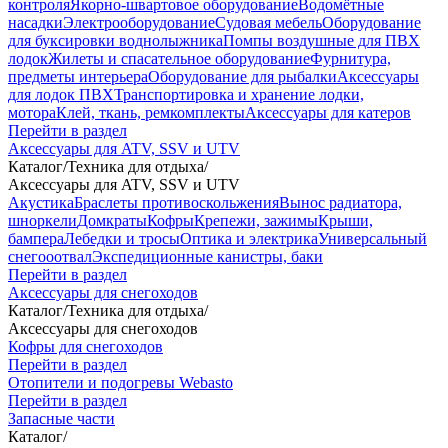
контроля
Якорно-швартовое оборудование
Водомётные
насадки
Электрооборудование
Судовая мебель
Оборудование
для буксировки воднолыжника
Помпы воздушные для ПВХ
лодок
Жилеты и спасательное оборудование
Фурнитура,
предметы интерьера
Оборудование для рыбалки
Аксессуары
для лодок ПВХ
Транспортировка и хранение лодки,
мотора
Клей, ткань, ремкомплекты
Аксессуары для катеров
Перейти в раздел
Аксессуары для ATV, SSV и UTV
Каталог
/
Техника для отдыха
/
Аксессуары для ATV, SSV и UTV
Акустика
Браслеты противоскольжения
Вынос радиатора,
шноркели
Домкраты
Кофры
Крепежи, зажимы
Крыши,
бампера
Лебедки и тросы
Оптика и электрика
Универсальный
снегооотвал
Экспедиционные канистры, баки
Перейти в раздел
Аксессуары для снегоходов
Каталог
/
Техника для отдыха
/
Аксессуары для снегоходов
Кофры для снегоходов
Перейти в раздел
Отопители и подогревы Webasto
Перейти в раздел
Запасные части
Каталог
/