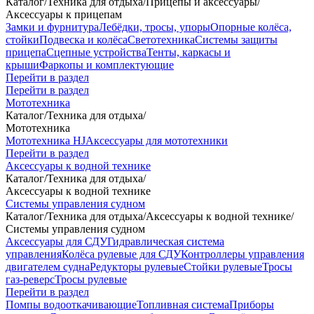
Каталог
/
Техника для отдыха
/
Прицепы и аксессуары
/
Аксессуары к прицепам
Замки и фурнитура
Лебёдки, тросы, упоры
Опорные колёса,
стойки
Подвеска и колёса
Светотехника
Системы защиты
прицепа
Сцепные устройства
Тенты, каркасы и
крыши
Фаркопы и комплектующие
Перейти в раздел
Перейти в раздел
Мототехника
Каталог
/
Техника для отдыха
/
Мототехника
Мототехника HJ
Аксессуары для мототехники
Перейти в раздел
Аксессуары к водной технике
Каталог
/
Техника для отдыха
/
Аксессуары к водной технике
Системы управления судном
Каталог
/
Техника для отдыха
/
Аксессуары к водной технике
/
Системы управления судном
Аксессуары для СДУ
Гидравлическая система
управления
Колёса рулевые для СДУ
Контроллеры управления
двигателем судна
Редукторы рулевые
Стойки рулевые
Тросы
газ-реверс
Тросы рулевые
Перейти в раздел
Помпы водооткачивающие
Топливная система
Приборы