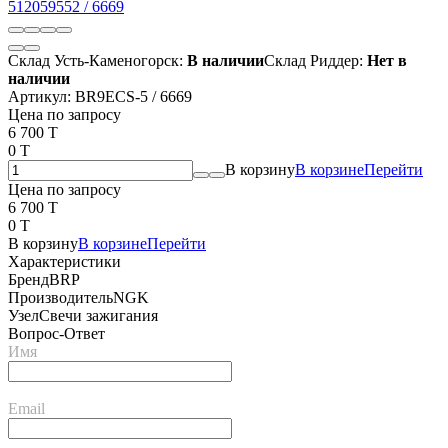
Склад Усть-Каменогорск:
В наличии
Склад Риддер:
Нет в
наличии
Артикул:
BR9ECS-5 / 6669
Цена по запросу
6 700 T
0 T
В корзину
В корзине
Перейти
Цена по запросу
6 700 T
0 T
В корзину
В корзине
Перейти
Характеристики
Бренд
BRP
Производитель
NGK
Узел
Свечи зажигания
Вопрос-Ответ
Имя
Email