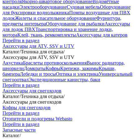
контроля
Якорно-швартовое оборудование
Водомётные
насадки
Электрооборудование
Судовая мебель
Оборудование
для буксировки воднолыжника
Помпы воздушные для ПВХ
лодок
Жилеты и спасательное оборудование
Фурнитура,
предметы интерьера
Оборудование для рыбалки
Аксессуары
для лодок ПВХ
Транспортировка и хранение лодки,
мотора
Клей, ткань, ремкомплекты
Аксессуары для катеров
Перейти в раздел
Аксессуары для ATV, SSV и UTV
Каталог
/
Техника для отдыха
/
Аксессуары для ATV, SSV и UTV
Акустика
Браслеты противоскольжения
Вынос радиатора,
шноркели
Домкраты
Кофры
Крепежи, зажимы
Крыши,
бампера
Лебедки и тросы
Оптика и электрика
Универсальный
снегооотвал
Экспедиционные канистры, баки
Перейти в раздел
Аксессуары для снегоходов
Каталог
/
Техника для отдыха
/
Аксессуары для снегоходов
Кофры для снегоходов
Перейти в раздел
Отопители и подогревы Webasto
Перейти в раздел
Запасные части
Каталог
/