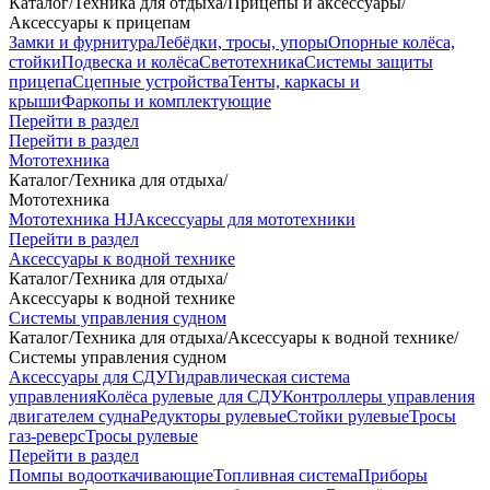
Каталог
/
Техника для отдыха
/
Прицепы и аксессуары
/
Аксессуары к прицепам
Замки и фурнитура
Лебёдки, тросы, упоры
Опорные колёса,
стойки
Подвеска и колёса
Светотехника
Системы защиты
прицепа
Сцепные устройства
Тенты, каркасы и
крыши
Фаркопы и комплектующие
Перейти в раздел
Перейти в раздел
Мототехника
Каталог
/
Техника для отдыха
/
Мототехника
Мототехника HJ
Аксессуары для мототехники
Перейти в раздел
Аксессуары к водной технике
Каталог
/
Техника для отдыха
/
Аксессуары к водной технике
Системы управления судном
Каталог
/
Техника для отдыха
/
Аксессуары к водной технике
/
Системы управления судном
Аксессуары для СДУ
Гидравлическая система
управления
Колёса рулевые для СДУ
Контроллеры управления
двигателем судна
Редукторы рулевые
Стойки рулевые
Тросы
газ-реверс
Тросы рулевые
Перейти в раздел
Помпы водооткачивающие
Топливная система
Приборы