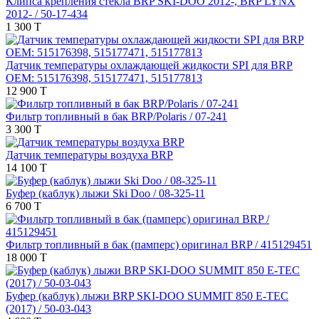
Клипса крепления стекла BRP SKI-DOO 2012-, BRP LYNX
2012- / 50-17-434
1 300 T
Датчик температуры охлаждающей жидкости SPI для BRP
OEM: 515176398, 515177471, 515177813
12 900 T
Фильтр топливный в бак BRP/Polaris / 07-241
3 300 T
Датчик температуры воздуха BRP
14 100 T
Буфер (каблук) лыжи Ski Doo / 08-325-11
6 700 T
Фильтр топливный в бак (памперс) оригинал BRP / 415129451
18 000 T
Буфер (каблук) лыжи BRP SKI-DOO SUMMIT 850 E-TEC
(2017) / 50-03-043