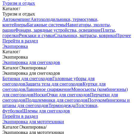
Туризм и отдых
Каталог
/
Туризм и отдых
Автокемпинг
Автохолодильники, термосумки,
контейнеры
Багажные системы
Навигаторы, эхолоты,
рации
Фонари, зарядные устройства, освещение
Плиты,
горелки
Рюкзаки и сумки
Спальники, матрасы, коврики
Прочее
Перейти в раздел
Экипировка
Каталог
/
Экипировка
Экипировка для снегоходов
Каталог
/
Экипировка
/
Экипировка для снегоходов
Ботинки для снегоходов
Головные уборы для
снегоходов
Защита тела для снегоходов
Куртки для
снегоходов
Лавинное снаряжение
Моносьюты (комбинезоны)
для снегоходов
Носки
Очки для снегоходов
Перчатки для
снегоходов
Подшлемники для снегоходов
Полукомбинезоны и
штаны для снегоходов
Термоодежда
Толстовки,
футболки
Шлемы для снегоходов
Перейти в раздел
Экипировка для мототехники
Каталог
/
Экипировка
/
Экипировка для мототехники