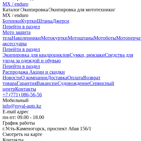
MX / enduro
Каталог
/
Экипировка
/
Экипировка для мототехники
/
MX / enduro
Ботинки
Куртки
Штаны
Джерси
Перейти в раздел
Мото защита
тела
Наколенники
Мотокуртки
Мотоштаны
Мотоботы
Мотоперча
аксессуары
Перейти в раздел
Экипировка для квадроциклов
Сумки, рюкзаки
Средства для
ухода за одеждой и обувью
Перейти в раздел
Распродажа
Акции и скидки
Новости
О компании
Доставка
Оплата
Возврат
товара
Гарантия
Вакансии
Судовождение
Сервисный
центр
Контакты
+7 (771) 086-56-56
Мобильный
info@royal-auto.kz
E-mail адрес
пн-пт: 09.00 - 18.00
График работы
г.Усть-Каменогорск, проспект Абая 156/1
Смотреть на карте
Контакты