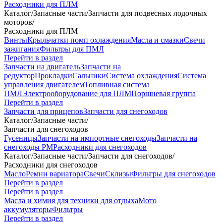
Расходники для ПЛМ
Каталог
/
Запасные части
/
Запчасти для подвесных лодочных
моторов
/
Расходники для ПЛМ
Винты
Крыльчатки помп охлаждения
Масла и смазки
Свечи
зажигания
Фильтры для ПМЛ
Перейти в раздел
Запчасти на двигатель
Запчасти на
редуктор
Прокладки
Сальники
Система охлаждения
Система
управления двигателем
Топливная система
ПМЛ
Электрооборудование для ПЛМ
Поршневая группа
Перейти в раздел
Запчасти для прицепов
Запчасти для снегоходов
Каталог
/
Запасные части
/
Запчасти для снегоходов
Гусеницы
Запчасти на импортные снегоходы
Запчасти на
снегоходы РМ
Расходники для снегоходов
Каталог
/
Запасные части
/
Запчасти для снегоходов
/
Расходники для снегоходов
Масло
Ремни вариатора
Свечи
Склизы
Фильтры для снегоходов
Перейти в раздел
Перейти в раздел
Масла и химия для техники для отдыха
Мото
аккумуляторы
Фильтры
Перейти в раздел