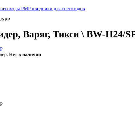
 снегоходы РМ
Расходники для снегоходов
4/SPP
Лидер, Варяг, Тикси \ BW-H24/S
дер:
Нет в наличии