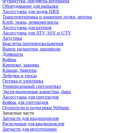
Фурнитура, предметы интерьера
Оборудование для рыбалки
Аксессуары для лодок ПВХ
Транспортировка и хранение лодки, мотора
Клей, ткань, ремкомплекты
Аксессуары для катеров
Аксессуары для ATV, SSV и UTV
Акустика
Браслеты противоскольжения
Вынос радиатора, шноркели
Домкраты
Кофры
Крепежи, зажимы
Крыши, бампера
Лебедки и тросы
Оптика и электрика
Универсальный снегооотвал
Экспедиционные канистры, баки
Аксессуары для снегоходов
Кофры для снегоходов
Отопители и подогревы Webasto
Запасные части
Запчасти для квадроциклов
Расходники для квадроциклов
Запчасти для мототехники