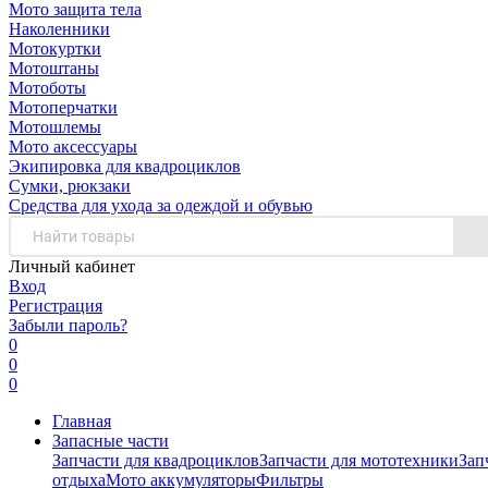
Мото защита тела
Наколенники
Мотокуртки
Мотоштаны
Мотоботы
Мотоперчатки
Мотошлемы
Мото аксессуары
Экипировка для квадроциклов
Сумки, рюкзаки
Средства для ухода за одеждой и обувью
Личный кабинет
Вход
Регистрация
Забыли пароль?
0
0
0
Главная
Запасные части
Запчасти для квадроциклов
Запчасти для мототехники
Зап
отдыха
Мото аккумуляторы
Фильтры