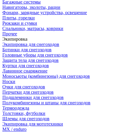
Багажные системы
Навигаторы, эхолоты, рации
Фонари, зарядные устройства, освещение
Плиты, горелки
Рюкзаки и сумки
Спальники, матрасы, коврики
Прочее
Экипировка
Экипировка для снегоходов
Ботинки для снегоходов
Головные уборы для снегоходов
Защита тела для снегоходов
Куртки для снегоходов
Лавинное снаряжение
Моносьюты (комбинезоны) для снегоходов
Носки
Очки для снегоходов
Перчатки для снегоходов
Подшлемники для снегоходов
Полукомбинезоны и штаны для снегоходов
Термоодежда
Толстовки, футболки
Шлемы для снегоходов
Экипировка для мототехники
MX / enduro