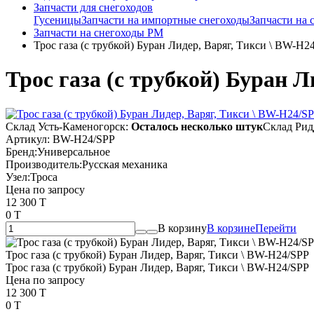
Запчасти для снегоходов
Гусеницы
Запчасти на импортные снегоходы
Запчасти на
Запчасти на снегоходы РМ
Трос газа (с трубкой) Буран Лидер, Варяг, Тикси \ BW-H2
Трос газа (с трубкой) Буран 
Склад Усть-Каменогорск:
Осталось несколько штук
Склад Рид
Артикул:
BW-H24/SPP
Бренд:
Универсальное
Производитель:
Русская механика
Узел:
Троса
Цена по запросу
12 300 T
0 T
В корзину
В корзине
Перейти
Трос газа (с трубкой) Буран Лидер, Варяг, Тикси \ BW-H24/SPP
Трос газа (с трубкой) Буран Лидер, Варяг, Тикси \ BW-H24/SPP
Цена по запросу
12 300 T
0 T