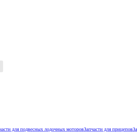
части для подвесных лодочных моторов
Запчасти для прицепов
З