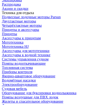
Экипировка
Распродажа
Акции и скидки
Техника для отдыха
Подвесные лодочные моторы Parsun
Двухтактные моторы
Четырёхтактные моторы
Прицепы и аксессуары
Прицепы
Аксессуары к прицепам
Мототехника
Мототехника HJ
Аксессуары для мототехники
Аксессуары к водной технике
Системы управления судном
Помпы водооткачивающие
Топливная система
Приборы контроля
Якорно-швартовое оборудование
Водомётные насадки
Электрооборудование
Судовая мебель
Оборудование для буксировки воднолыжника
Помпы воздушные для ПВХ лодок
Жилеты и спасательное оборудование