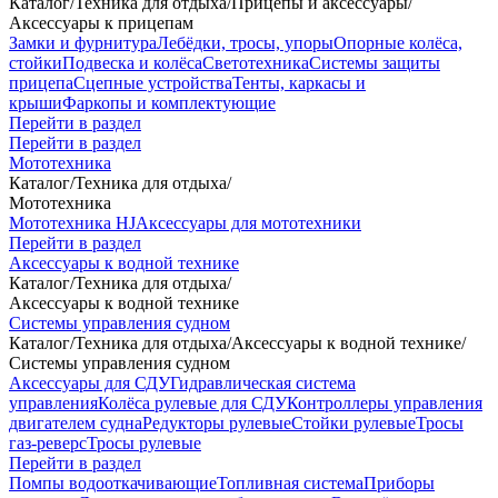
Каталог
/
Техника для отдыха
/
Прицепы и аксессуары
/
Аксессуары к прицепам
Замки и фурнитура
Лебёдки, тросы, упоры
Опорные колёса,
стойки
Подвеска и колёса
Светотехника
Системы защиты
прицепа
Сцепные устройства
Тенты, каркасы и
крыши
Фаркопы и комплектующие
Перейти в раздел
Перейти в раздел
Мототехника
Каталог
/
Техника для отдыха
/
Мототехника
Мототехника HJ
Аксессуары для мототехники
Перейти в раздел
Аксессуары к водной технике
Каталог
/
Техника для отдыха
/
Аксессуары к водной технике
Системы управления судном
Каталог
/
Техника для отдыха
/
Аксессуары к водной технике
/
Системы управления судном
Аксессуары для СДУ
Гидравлическая система
управления
Колёса рулевые для СДУ
Контроллеры управления
двигателем судна
Редукторы рулевые
Стойки рулевые
Тросы
газ-реверс
Тросы рулевые
Перейти в раздел
Помпы водооткачивающие
Топливная система
Приборы