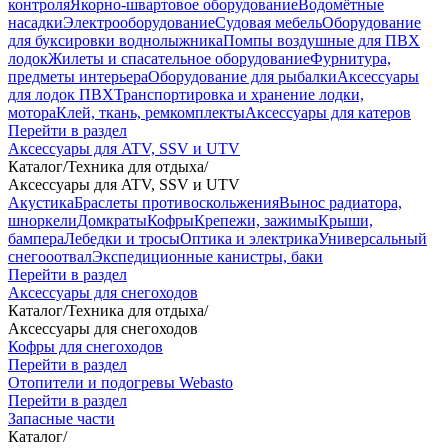
контроля
Якорно-швартовое оборудование
Водомётные
насадки
Электрооборудование
Судовая мебель
Оборудование
для буксировки воднолыжника
Помпы воздушные для ПВХ
лодок
Жилеты и спасательное оборудование
Фурнитура,
предметы интерьера
Оборудование для рыбалки
Аксессуары
для лодок ПВХ
Транспортировка и хранение лодки,
мотора
Клей, ткань, ремкомплекты
Аксессуары для катеров
Перейти в раздел
Аксессуары для ATV, SSV и UTV
Каталог
/
Техника для отдыха
/
Аксессуары для ATV, SSV и UTV
Акустика
Браслеты противоскольжения
Вынос радиатора,
шноркели
Домкраты
Кофры
Крепежи, зажимы
Крыши,
бампера
Лебедки и тросы
Оптика и электрика
Универсальный
снегооотвал
Экспедиционные канистры, баки
Перейти в раздел
Аксессуары для снегоходов
Каталог
/
Техника для отдыха
/
Аксессуары для снегоходов
Кофры для снегоходов
Перейти в раздел
Отопители и подогревы Webasto
Перейти в раздел
Запасные части
Каталог
/