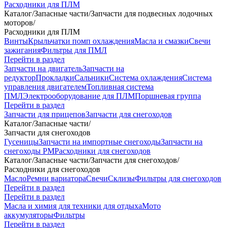
Расходники для ПЛМ
Каталог
/
Запасные части
/
Запчасти для подвесных лодочных
моторов
/
Расходники для ПЛМ
Винты
Крыльчатки помп охлаждения
Масла и смазки
Свечи
зажигания
Фильтры для ПМЛ
Перейти в раздел
Запчасти на двигатель
Запчасти на
редуктор
Прокладки
Сальники
Система охлаждения
Система
управления двигателем
Топливная система
ПМЛ
Электрооборудование для ПЛМ
Поршневая группа
Перейти в раздел
Запчасти для прицепов
Запчасти для снегоходов
Каталог
/
Запасные части
/
Запчасти для снегоходов
Гусеницы
Запчасти на импортные снегоходы
Запчасти на
снегоходы РМ
Расходники для снегоходов
Каталог
/
Запасные части
/
Запчасти для снегоходов
/
Расходники для снегоходов
Масло
Ремни вариатора
Свечи
Склизы
Фильтры для снегоходов
Перейти в раздел
Перейти в раздел
Масла и химия для техники для отдыха
Мото
аккумуляторы
Фильтры
Перейти в раздел