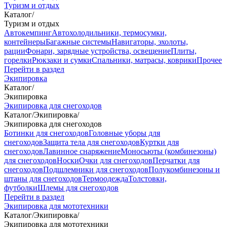
Туризм и отдых
Каталог
/
Туризм и отдых
Автокемпинг
Автохолодильники, термосумки,
контейнеры
Багажные системы
Навигаторы, эхолоты,
рации
Фонари, зарядные устройства, освещение
Плиты,
горелки
Рюкзаки и сумки
Спальники, матрасы, коврики
Прочее
Перейти в раздел
Экипировка
Каталог
/
Экипировка
Экипировка для снегоходов
Каталог
/
Экипировка
/
Экипировка для снегоходов
Ботинки для снегоходов
Головные уборы для
снегоходов
Защита тела для снегоходов
Куртки для
снегоходов
Лавинное снаряжение
Моносьюты (комбинезоны)
для снегоходов
Носки
Очки для снегоходов
Перчатки для
снегоходов
Подшлемники для снегоходов
Полукомбинезоны и
штаны для снегоходов
Термоодежда
Толстовки,
футболки
Шлемы для снегоходов
Перейти в раздел
Экипировка для мототехники
Каталог
/
Экипировка
/
Экипировка для мототехники