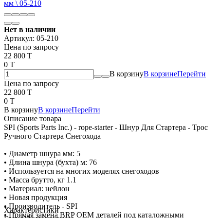
Нет в наличии
Артикул:
05-210
Цена по запросу
22 800 T
0 T
В корзину
В корзине
Перейти
Цена по запросу
22 800 T
0 T
В корзину
В корзине
Перейти
Описание товара
SPI (Sports Parts Inc.) - rope-starter - Шнур Для Стартера - Трос
Ручного Стартера Снегохода
• Диаметр шнура мм: 5
• Длина шнура (бухта) м: 76
• Используется на многих моделях снегоходов
• Масса брутто, кг 1.1
• Материал: нейлон
• Новая продукция
• Производитель - SPI
Характеристики
• Прямая замена BRP OEM деталей под каталожными