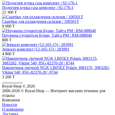
Подогрев курка газа комплект / 92-176-1
21 300 T
Скребки для охлаждения склизов / 100501T
9 000 T
Пружина глушителя Буран, Тайга РМ \ RM-088040
800 T
Зеркало комплект (12-165-15) / 283991
4 800 T
Наконечник свечной NGK LB05EZ Polaris 3083155, 3083282,
Viking 540, 85G-82370-20 \ 8744
3 200 T
Royal-Shop
© 2026
2000-2026 © Royal-Shop — Интернет магазин техники для
отдыха
Компания
Новости
О компании
Доставка