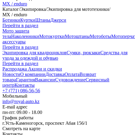
MX / enduro
Каталог
/
Экипировка
/
Экипировка для мототехники
/
MX / enduro
Ботинки
Куртки
Штаны
Джерси
Перейти в раздел
Мото защита
тела
Наколенники
Мотокуртки
Мотоштаны
Мотоботы
Мотоперча
аксессуары
Перейти в раздел
Экипировка для квадроциклов
Сумки, рюкзаки
Средства для
ухода за одеждой и обувью
Перейти в раздел
Распродажа
Акции и скидки
Новости
О компании
Доставка
Оплата
Возврат
товара
Гарантия
Вакансии
Судовождение
Сервисный
центр
Контакты
+7 (771) 086-56-56
Мобильный
info@royal-auto.kz
E-mail адрес
пн-пт: 09.00 - 18.00
График работы
г.Усть-Каменогорск, проспект Абая 156/1
Смотреть на карте
Контакты