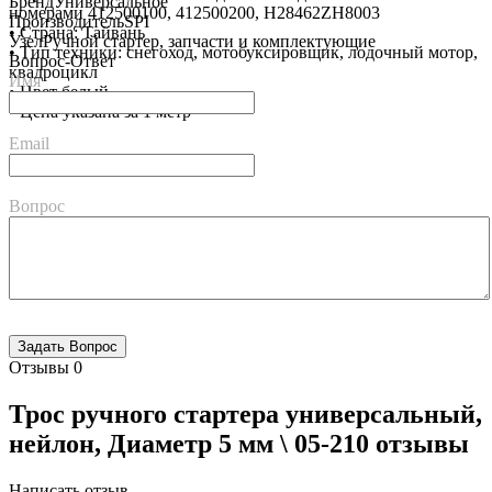
Бренд
Универсальное
номерами 412500100, 412500200, H28462ZH8003
Производитель
SPI
• Страна: Тайвань
Узел
Ручной стартер, запчасти и комплектующие
• Тип техники: снегоход, мотобуксировщик, лодочный мотор,
Вопрос-Ответ
квадроцикл
Имя
• Цвет белый
• Цена указана за 1 метр
Email
Вопрос
Отзывы
0
Трос ручного стартера универсальный,
нейлон, Диаметр 5 мм \ 05-210 отзывы
Написать отзыв