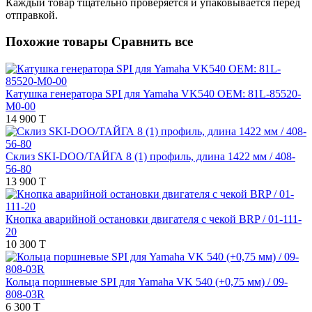
Каждый товар тщательно проверяется и упаковывается перед
отправкой.
Похожие товары
Сравнить все
Катушка генератора SPI для Yamaha VK540 OEM: 81L-85520-
M0-00
14 900 T
Склиз SKI-DOO/ТАЙГА 8 (1) профиль, длина 1422 мм / 408-
56-80
13 900 T
Кнопка аварийной остановки двигателя с чекой BRP / 01-111-
20
10 300 T
Кольца поршневые SPI для Yamaha VK 540 (+0,75 мм) / 09-
808-03R
6 300 T