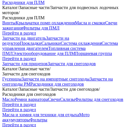
Расходники для ПЛМ
Каталог
/
Запасные части
/
Запчасти для подвесных лодочных
моторов
/
Расходники для ПЛМ
Винты
Крыльчатки помп охлаждения
Масла и смазки
Свечи
зажигания
Фильтры для ПМЛ
Перейти в раздел
Запчасти на двигатель
Запчасти на
редуктор
Прокладки
Сальники
Система охлаждения
Система
управления двигателем
Топливная система
ПМЛ
Электрооборудование для ПЛМ
Поршневая группа
Перейти в раздел
Запчасти для прицепов
Запчасти для снегоходов
Каталог
/
Запасные части
/
Запчасти для снегоходов
Гусеницы
Запчасти на импортные снегоходы
Запчасти на
снегоходы РМ
Расходники для снегоходов
Каталог
/
Запасные части
/
Запчасти для снегоходов
/
Расходники для снегоходов
Масло
Ремни вариатора
Свечи
Склизы
Фильтры для снегоходов
Перейти в раздел
Перейти в раздел
Масла и химия для техники для отдыха
Мото
аккумуляторы
Фильтры
Перейти в раздел