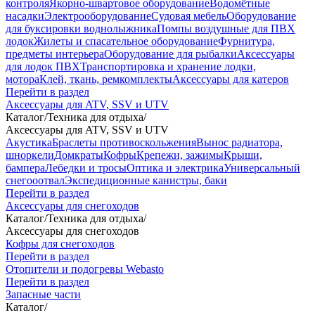
контроля
Якорно-швартовое оборудование
Водомётные
насадки
Электрооборудование
Судовая мебель
Оборудование
для буксировки воднолыжника
Помпы воздушные для ПВХ
лодок
Жилеты и спасательное оборудование
Фурнитура,
предметы интерьера
Оборудование для рыбалки
Аксессуары
для лодок ПВХ
Транспортировка и хранение лодки,
мотора
Клей, ткань, ремкомплекты
Аксессуары для катеров
Перейти в раздел
Аксессуары для ATV, SSV и UTV
Каталог
/
Техника для отдыха
/
Аксессуары для ATV, SSV и UTV
Акустика
Браслеты противоскольжения
Вынос радиатора,
шноркели
Домкраты
Кофры
Крепежи, зажимы
Крыши,
бампера
Лебедки и тросы
Оптика и электрика
Универсальный
снегооотвал
Экспедиционные канистры, баки
Перейти в раздел
Аксессуары для снегоходов
Каталог
/
Техника для отдыха
/
Аксессуары для снегоходов
Кофры для снегоходов
Перейти в раздел
Отопители и подогревы Webasto
Перейти в раздел
Запасные части
Каталог
/