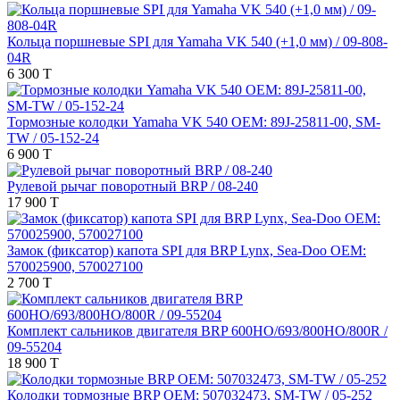
Кольца поршневые SPI для Yamaha VK 540 (+1,0 мм) / 09-808-
04R
6 300 T
Тормозные колодки Yamaha VK 540 OEM: 89J-25811-00, SM-
TW / 05-152-24
6 900 T
Рулевой рычаг поворотный BRP / 08-240
17 900 T
Замок (фиксатор) капота SPI для BRP Lynx, Sea-Doo OEM:
570025900, 570027100
2 700 T
Комплект сальников двигателя BRP 600HO/693/800HO/800R /
09-55204
18 900 T
Колодки тормозные BRP OEM: 507032473, SM-TW / 05-252