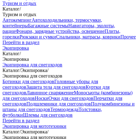
Туризм и отдых
Каталог
/
Туризм и отдых
Автокемпинг
Автохолодильники, термосумки,
контейнеры
Багажные системы
Навигаторы, эхолоты,
рации
Фонари, зарядные устройства, освещение
Плиты,
горелки
Рюкзаки и сумки
Спальники, матрасы, коврики
Прочее
Перейти в раздел
Экипировка
Каталог
/
Экипировка
Экипировка для снегоходов
Каталог
/
Экипировка
/
Экипировка для снегоходов
Ботинки для снегоходов
Головные уборы для
снегоходов
Защита тела для снегоходов
Куртки для
снегоходов
Лавинное снаряжение
Моносьюты (комбинезоны)
для снегоходов
Носки
Очки для снегоходов
Перчатки для
снегоходов
Подшлемники для снегоходов
Полукомбинезоны и
штаны для снегоходов
Термоодежда
Толстовки,
футболки
Шлемы для снегоходов
Перейти в раздел
Экипировка для мототехники
Каталог
/
Экипировка
/
Экипировка для мототехники