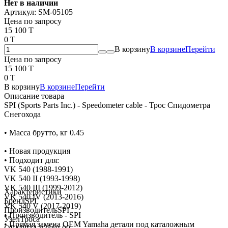
Нет в наличии
Артикул:
SM-05105
Цена по запросу
15 100 T
0 T
В корзину
В корзине
Перейти
Цена по запросу
15 100 T
0 T
В корзину
В корзине
Перейти
Описание товара
SPI (Sports Parts Inc.) - Speedometer cable - Трос Спидометра
Снегохода
• Масса брутто, кг 0.45
• Новая продукция
• Подходит для:
VK 540 (1988-1991)
VK 540 II (1993-1998)
VK 540 III (1999-2012)
Характеристики
VK 540 IV (2013-2016)
Бренд
SPI
VK 540 V (2017-2019)
Производитель
SPI
• Производитель - SPI
Узел
Троса
• Прямая замена OEM Yamaha детали под каталожным