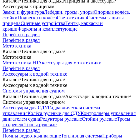
Каталог
/
Техника для отдыха
/
Прицепы и аксессуары
/
Аксессуары к прицепам
Замки и фурнитура
Лебёдки, тросы, упоры
Опорные колёса,
стойки
Подвеска и колёса
Светотехника
Системы защиты
прицепа
Сцепные устройства
Тенты, каркасы и
крыши
Фаркопы и комплектующие
Перейти в раздел
Перейти в раздел
Мототехника
Каталог
/
Техника для отдыха
/
Мототехника
Мототехника HJ
Аксессуары для мототехники
Перейти в раздел
Аксессуары к водной технике
Каталог
/
Техника для отдыха
/
Аксессуары к водной технике
Системы управления судном
Каталог
/
Техника для отдыха
/
Аксессуары к водной технике
/
Системы управления судном
Аксессуары для СДУ
Гидравлическая система
управления
Колёса рулевые для СДУ
Контроллеры управления
двигателем судна
Редукторы рулевые
Стойки рулевые
Тросы
газ-реверс
Тросы рулевые
Перейти в раздел
Помпы водооткачивающие
Топливная система
Приборы