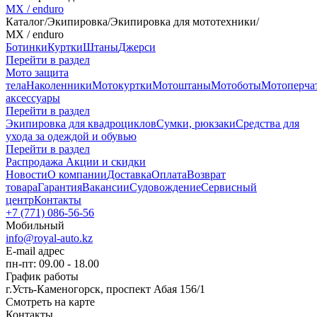
MX / enduro
Каталог
/
Экипировка
/
Экипировка для мототехники
/
MX / enduro
Ботинки
Куртки
Штаны
Джерси
Перейти в раздел
Мото защита
тела
Наколенники
Мотокуртки
Мотоштаны
Мотоботы
Мотоперча
аксессуары
Перейти в раздел
Экипировка для квадроциклов
Сумки, рюкзаки
Средства для
ухода за одеждой и обувью
Перейти в раздел
Распродажа
Акции и скидки
Новости
О компании
Доставка
Оплата
Возврат
товара
Гарантия
Вакансии
Судовождение
Сервисный
центр
Контакты
+7 (771) 086-56-56
Мобильный
info@royal-auto.kz
E-mail адрес
пн-пт: 09.00 - 18.00
График работы
г.Усть-Каменогорск, проспект Абая 156/1
Смотреть на карте
Контакты