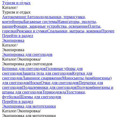
Туризм и отдых
Каталог
/
Туризм и отдых
Автокемпинг
Автохолодильники, термосумки,
контейнеры
Багажные системы
Навигаторы, эхолоты,
рации
Фонари, зарядные устройства, освещение
Плиты,
горелки
Рюкзаки и сумки
Спальники, матрасы, коврики
Прочее
Перейти в раздел
Экипировка
Каталог
/
Экипировка
Экипировка для снегоходов
Каталог
/
Экипировка
/
Экипировка для снегоходов
Ботинки для снегоходов
Головные уборы для
снегоходов
Защита тела для снегоходов
Куртки для
снегоходов
Лавинное снаряжение
Моносьюты (комбинезоны)
для снегоходов
Носки
Очки для снегоходов
Перчатки для
снегоходов
Подшлемники для снегоходов
Полукомбинезоны и
штаны для снегоходов
Термоодежда
Толстовки,
футболки
Шлемы для снегоходов
Перейти в раздел
Экипировка для мототехники
Каталог
/
Экипировка
/
Экипировка для мототехники