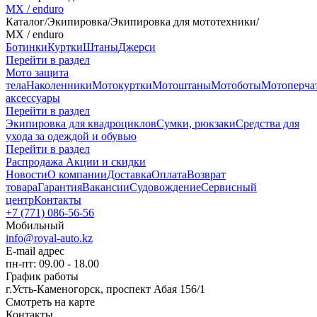
MX / enduro
Каталог
/
Экипировка
/
Экипировка для мототехники
/
MX / enduro
Ботинки
Куртки
Штаны
Джерси
Перейти в раздел
Мото защита
тела
Наколенники
Мотокуртки
Мотоштаны
Мотоботы
Мотоперча
аксессуары
Перейти в раздел
Экипировка для квадроциклов
Сумки, рюкзаки
Средства для
ухода за одеждой и обувью
Перейти в раздел
Распродажа
Акции и скидки
Новости
О компании
Доставка
Оплата
Возврат
товара
Гарантия
Вакансии
Судовождение
Сервисный
центр
Контакты
+7 (771) 086-56-56
Мобильный
info@royal-auto.kz
E-mail адрес
пн-пт: 09.00 - 18.00
График работы
г.Усть-Каменогорск, проспект Абая 156/1
Смотреть на карте
Контакты