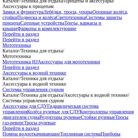
Каталог
/
Техника для отдыха
/
Прицепы и аксессуары
/
Аксессуары к прицепам
Замки и фурнитура
Лебёдки, тросы, упоры
Опорные колёса,
стойки
Подвеска и колёса
Светотехника
Системы защиты
прицепа
Сцепные устройства
Тенты, каркасы и
крыши
Фаркопы и комплектующие
Перейти в раздел
Перейти в раздел
Мототехника
Каталог
/
Техника для отдыха
/
Мототехника
Мототехника HJ
Аксессуары для мототехники
Перейти в раздел
Аксессуары к водной технике
Каталог
/
Техника для отдыха
/
Аксессуары к водной технике
Системы управления судном
Каталог
/
Техника для отдыха
/
Аксессуары к водной технике
/
Системы управления судном
Аксессуары для СДУ
Гидравлическая система
управления
Колёса рулевые для СДУ
Контроллеры управления
двигателем судна
Редукторы рулевые
Стойки рулевые
Тросы
газ-реверс
Тросы рулевые
Перейти в раздел
Помпы водооткачивающие
Топливная система
Приборы