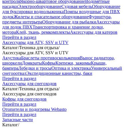
контроля
Якорно-швартовое оборудование
Водомётные
насадки
Электрооборудование
Судовая мебель
Оборудование
для буксировки воднолыжника
Помпы воздушные для ПВХ
лодок
Жилеты и спасательное оборудование
Фурнитура,
предметы интерьера
Оборудование для рыбалки
Аксессуары
для лодок ПВХ
Транспортировка и хранение лодки,
мотора
Клей, ткань, ремкомплекты
Аксессуары для катеров
Перейти в раздел
Аксессуары для ATV, SSV и UTV
Каталог
/
Техника для отдыха
/
Аксессуары для ATV, SSV и UTV
Акустика
Браслеты противоскольжения
Вынос радиатора,
шноркели
Домкраты
Кофры
Крепежи, зажимы
Крыши,
бампера
Лебедки и тросы
Оптика и электрика
Универсальный
снегооотвал
Экспедиционные канистры, баки
Перейти в раздел
Аксессуары для снегоходов
Каталог
/
Техника для отдыха
/
Аксессуары для снегоходов
Кофры для снегоходов
Перейти в раздел
Отопители и подогревы Webasto
Перейти в раздел
Запасные части
Каталог
/