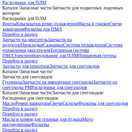
Расходники для ПЛМ
Каталог
/
Запасные части
/
Запчасти для подвесных лодочных
моторов
/
Расходники для ПЛМ
Винты
Крыльчатки помп охлаждения
Масла и смазки
Свечи
зажигания
Фильтры для ПМЛ
Перейти в раздел
Запчасти на двигатель
Запчасти на
редуктор
Прокладки
Сальники
Система охлаждения
Система
управления двигателем
Топливная система
ПМЛ
Электрооборудование для ПЛМ
Поршневая группа
Перейти в раздел
Запчасти для прицепов
Запчасти для снегоходов
Каталог
/
Запасные части
/
Запчасти для снегоходов
Гусеницы
Запчасти на импортные снегоходы
Запчасти на
снегоходы РМ
Расходники для снегоходов
Каталог
/
Запасные части
/
Запчасти для снегоходов
/
Расходники для снегоходов
Масло
Ремни вариатора
Свечи
Склизы
Фильтры для снегоходов
Перейти в раздел
Перейти в раздел
Масла и химия для техники для отдыха
Мото
аккумуляторы
Фильтры
Перейти в раздел