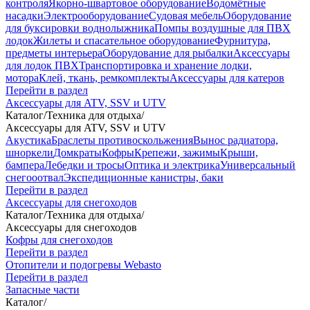
контроля
Якорно-швартовое оборудование
Водомётные
насадки
Электрооборудование
Судовая мебель
Оборудование
для буксировки воднолыжника
Помпы воздушные для ПВХ
лодок
Жилеты и спасательное оборудование
Фурнитура,
предметы интерьера
Оборудование для рыбалки
Аксессуары
для лодок ПВХ
Транспортировка и хранение лодки,
мотора
Клей, ткань, ремкомплекты
Аксессуары для катеров
Перейти в раздел
Аксессуары для ATV, SSV и UTV
Каталог
/
Техника для отдыха
/
Аксессуары для ATV, SSV и UTV
Акустика
Браслеты противоскольжения
Вынос радиатора,
шноркели
Домкраты
Кофры
Крепежи, зажимы
Крыши,
бампера
Лебедки и тросы
Оптика и электрика
Универсальный
снегооотвал
Экспедиционные канистры, баки
Перейти в раздел
Аксессуары для снегоходов
Каталог
/
Техника для отдыха
/
Аксессуары для снегоходов
Кофры для снегоходов
Перейти в раздел
Отопители и подогревы Webasto
Перейти в раздел
Запасные части
Каталог
/