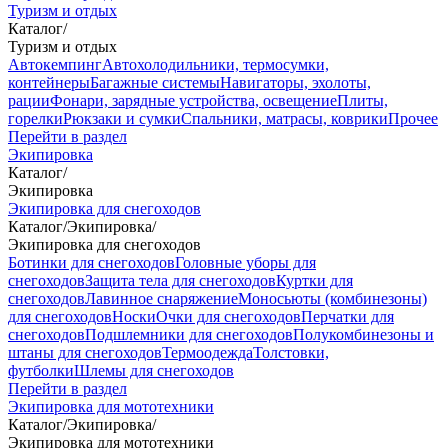
Туризм и отдых
Каталог
/
Туризм и отдых
Автокемпинг
Автохолодильники, термосумки,
контейнеры
Багажные системы
Навигаторы, эхолоты,
рации
Фонари, зарядные устройства, освещение
Плиты,
горелки
Рюкзаки и сумки
Спальники, матрасы, коврики
Прочее
Перейти в раздел
Экипировка
Каталог
/
Экипировка
Экипировка для снегоходов
Каталог
/
Экипировка
/
Экипировка для снегоходов
Ботинки для снегоходов
Головные уборы для
снегоходов
Защита тела для снегоходов
Куртки для
снегоходов
Лавинное снаряжение
Моносьюты (комбинезоны)
для снегоходов
Носки
Очки для снегоходов
Перчатки для
снегоходов
Подшлемники для снегоходов
Полукомбинезоны и
штаны для снегоходов
Термоодежда
Толстовки,
футболки
Шлемы для снегоходов
Перейти в раздел
Экипировка для мототехники
Каталог
/
Экипировка
/
Экипировка для мототехники