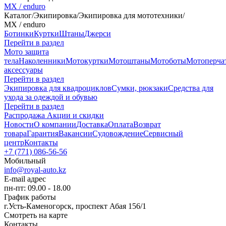
MX / enduro
Каталог
/
Экипировка
/
Экипировка для мототехники
/
MX / enduro
Ботинки
Куртки
Штаны
Джерси
Перейти в раздел
Мото защита
тела
Наколенники
Мотокуртки
Мотоштаны
Мотоботы
Мотоперча
аксессуары
Перейти в раздел
Экипировка для квадроциклов
Сумки, рюкзаки
Средства для
ухода за одеждой и обувью
Перейти в раздел
Распродажа
Акции и скидки
Новости
О компании
Доставка
Оплата
Возврат
товара
Гарантия
Вакансии
Судовождение
Сервисный
центр
Контакты
+7 (771) 086-56-56
Мобильный
info@royal-auto.kz
E-mail адрес
пн-пт: 09.00 - 18.00
График работы
г.Усть-Каменогорск, проспект Абая 156/1
Смотреть на карте
Контакты