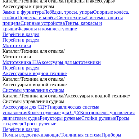
Каталог
/
Техника для отдыха
/
Прицепы и аксессуары
/
Аксессуары к прицепам
Замки и фурнитура
Лебёдки, тросы, упоры
Опорные колёса,
стойки
Подвеска и колёса
Светотехника
Системы защиты
прицепа
Сцепные устройства
Тенты, каркасы и
крыши
Фаркопы и комплектующие
Перейти в раздел
Перейти в раздел
Мототехника
Каталог
/
Техника для отдыха
/
Мототехника
Мототехника HJ
Аксессуары для мототехники
Перейти в раздел
Аксессуары к водной технике
Каталог
/
Техника для отдыха
/
Аксессуары к водной технике
Системы управления судном
Каталог
/
Техника для отдыха
/
Аксессуары к водной технике
/
Системы управления судном
Аксессуары для СДУ
Гидравлическая система
управления
Колёса рулевые для СДУ
Контроллеры управления
двигателем судна
Редукторы рулевые
Стойки рулевые
Тросы
газ-реверс
Тросы рулевые
Перейти в раздел
Помпы водооткачивающие
Топливная система
Приборы