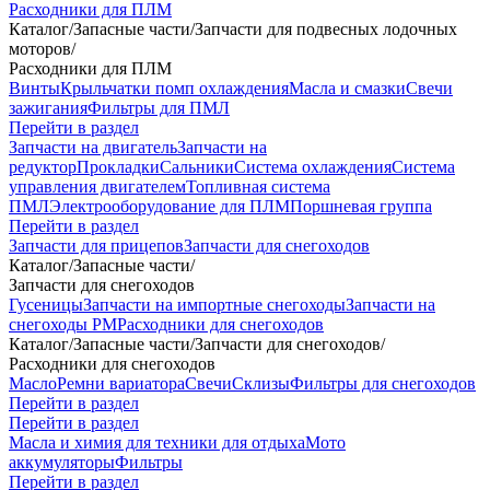
Расходники для ПЛМ
Каталог
/
Запасные части
/
Запчасти для подвесных лодочных
моторов
/
Расходники для ПЛМ
Винты
Крыльчатки помп охлаждения
Масла и смазки
Свечи
зажигания
Фильтры для ПМЛ
Перейти в раздел
Запчасти на двигатель
Запчасти на
редуктор
Прокладки
Сальники
Система охлаждения
Система
управления двигателем
Топливная система
ПМЛ
Электрооборудование для ПЛМ
Поршневая группа
Перейти в раздел
Запчасти для прицепов
Запчасти для снегоходов
Каталог
/
Запасные части
/
Запчасти для снегоходов
Гусеницы
Запчасти на импортные снегоходы
Запчасти на
снегоходы РМ
Расходники для снегоходов
Каталог
/
Запасные части
/
Запчасти для снегоходов
/
Расходники для снегоходов
Масло
Ремни вариатора
Свечи
Склизы
Фильтры для снегоходов
Перейти в раздел
Перейти в раздел
Масла и химия для техники для отдыха
Мото
аккумуляторы
Фильтры
Перейти в раздел