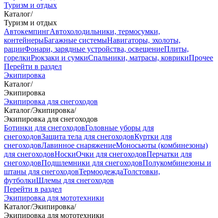
Туризм и отдых
Каталог
/
Туризм и отдых
Автокемпинг
Автохолодильники, термосумки,
контейнеры
Багажные системы
Навигаторы, эхолоты,
рации
Фонари, зарядные устройства, освещение
Плиты,
горелки
Рюкзаки и сумки
Спальники, матрасы, коврики
Прочее
Перейти в раздел
Экипировка
Каталог
/
Экипировка
Экипировка для снегоходов
Каталог
/
Экипировка
/
Экипировка для снегоходов
Ботинки для снегоходов
Головные уборы для
снегоходов
Защита тела для снегоходов
Куртки для
снегоходов
Лавинное снаряжение
Моносьюты (комбинезоны)
для снегоходов
Носки
Очки для снегоходов
Перчатки для
снегоходов
Подшлемники для снегоходов
Полукомбинезоны и
штаны для снегоходов
Термоодежда
Толстовки,
футболки
Шлемы для снегоходов
Перейти в раздел
Экипировка для мототехники
Каталог
/
Экипировка
/
Экипировка для мототехники