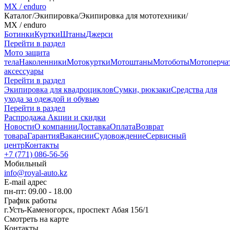
MX / enduro
Каталог
/
Экипировка
/
Экипировка для мототехники
/
MX / enduro
Ботинки
Куртки
Штаны
Джерси
Перейти в раздел
Мото защита
тела
Наколенники
Мотокуртки
Мотоштаны
Мотоботы
Мотоперча
аксессуары
Перейти в раздел
Экипировка для квадроциклов
Сумки, рюкзаки
Средства для
ухода за одеждой и обувью
Перейти в раздел
Распродажа
Акции и скидки
Новости
О компании
Доставка
Оплата
Возврат
товара
Гарантия
Вакансии
Судовождение
Сервисный
центр
Контакты
+7 (771) 086-56-56
Мобильный
info@royal-auto.kz
E-mail адрес
пн-пт: 09.00 - 18.00
График работы
г.Усть-Каменогорск, проспект Абая 156/1
Смотреть на карте
Контакты