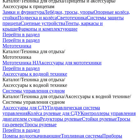
Каталог
/
Техника для отдыха
/
Прицепы и аксессуары
/
Аксессуары к прицепам
Замки и фурнитура
Лебёдки, тросы, упоры
Опорные колёса,
стойки
Подвеска и колёса
Светотехника
Системы защиты
прицепа
Сцепные устройства
Тенты, каркасы и
крыши
Фаркопы и комплектующие
Перейти в раздел
Перейти в раздел
Мототехника
Каталог
/
Техника для отдыха
/
Мототехника
Мототехника HJ
Аксессуары для мототехники
Перейти в раздел
Аксессуары к водной технике
Каталог
/
Техника для отдыха
/
Аксессуары к водной технике
Системы управления судном
Каталог
/
Техника для отдыха
/
Аксессуары к водной технике
/
Системы управления судном
Аксессуары для СДУ
Гидравлическая система
управления
Колёса рулевые для СДУ
Контроллеры управления
двигателем судна
Редукторы рулевые
Стойки рулевые
Тросы
газ-реверс
Тросы рулевые
Перейти в раздел
Помпы водооткачивающие
Топливная система
Приборы