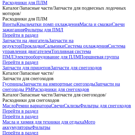
Расходники для ПЛМ
Каталог
/
Запасные части
/
Запчасти для подвесных лодочных
моторов
/
Расходники для ПЛМ
Винты
Крыльчатки помп охлаждения
Масла и смазки
Свечи
зажигания
Фильтры для ПМЛ
Перейти в раздел
Запчасти на двигатель
Запчасти на
редуктор
Прокладки
Сальники
Система охлаждения
Система
управления двигателем
Топливная система
ПМЛ
Электрооборудование для ПЛМ
Поршневая группа
Перейти в раздел
Запчасти для прицепов
Запчасти для снегоходов
Каталог
/
Запасные части
/
Запчасти для снегоходов
Гусеницы
Запчасти на импортные снегоходы
Запчасти на
снегоходы РМ
Расходники для снегоходов
Каталог
/
Запасные части
/
Запчасти для снегоходов
/
Расходники для снегоходов
Масло
Ремни вариатора
Свечи
Склизы
Фильтры для снегоходов
Перейти в раздел
Перейти в раздел
Масла и химия для техники для отдыха
Мото
аккумуляторы
Фильтры
Перейти в раздел