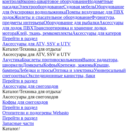
контроля
Якорно-швартовое оборудование
Водомётные
насадки
Электрооборудование
Судовая мебель
Оборудование
для буксировки воднолыжника
Помпы воздушные для ПВХ
лодок
Жилеты и спасательное оборудование
Фурнитура,
предметы интерьера
Оборудование для рыбалки
Аксессуары
для лодок ПВХ
Транспортировка и хранение лодки,
мотора
Клей, ткань, ремкомплекты
Аксессуары для катеров
Перейти в раздел
Аксессуары для ATV, SSV и UTV
Каталог
/
Техника для отдыха
/
Аксессуары для ATV, SSV и UTV
Акустика
Браслеты противоскольжения
Вынос радиатора,
шноркели
Домкраты
Кофры
Крепежи, зажимы
Крыши,
бампера
Лебедки и тросы
Оптика и электрика
Универсальный
снегооотвал
Экспедиционные канистры, баки
Перейти в раздел
Аксессуары для снегоходов
Каталог
/
Техника для отдыха
/
Аксессуары для снегоходов
Кофры для снегоходов
Перейти в раздел
Отопители и подогревы Webasto
Перейти в раздел
Запасные части
Каталог
/