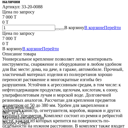
наличии
Артикул:
33-20-0088
Цена по запросу
7 000 T
0 T
В корзину
В корзине
Перейти
Цена по запросу
7 000 T
0 T
В корзину
В корзине
Перейти
Описание товара
Универсальное крепление позволяет легко монтировать
инструменты, снаряжение и оборудование в любом удобном
для Вас месте: дома, на даче, в гараже, автомобиле. Прочный,
эластичный материал: изделия из полиуретанов хорошо
переносят растяжение и многократные изгибы без
разрушения. Устойчив к агрессивным средам, в том числе: к
нефтесодержащим продуктам, щелочам, кислотам, к озону,
ультрафиолетовым лучам и морской воде. Долговечней
резиновых аналогов. Рассчитан для крепления предметов
диаметром от 50 до 380 мм. Удобен для закрепления и
Характеристики
хранения канистр, огнетушителя, коробов, ящиков и других
Вес, кг
1,35
крупных предметов. Комплект состоит из ремня и ребристой
Материал
полиуретан
части, каждая из которых крепится на поверхность по-
Вопрос-Ответ
отдельности на нужном расстоянии. В комплект также входит