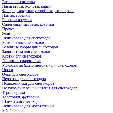
Багажные системы
Навигаторы, эхолоты, рации
Фонари, зарядные устройства, освещение
Плиты, горелки
Рюкзаки и сумки
Спальники, матрасы, коврики
Прочее
Экипировка
Экипировка для снегоходов
Ботинки для снегоходов
Головные уборы для снегоходов
Защита тела для снегоходов
Куртки для снегоходов
Лавинное снаряжение
Моносьюты (комбинезоны) для снегоходов
Носки
Очки для снегоходов
Перчатки для снегоходов
Подшлемники для снегоходов
Полукомбинезоны и штаны для снегоходов
Термоодежда
Толстовки, футболки
Шлемы для снегоходов
Экипировка для мототехники
MX / enduro