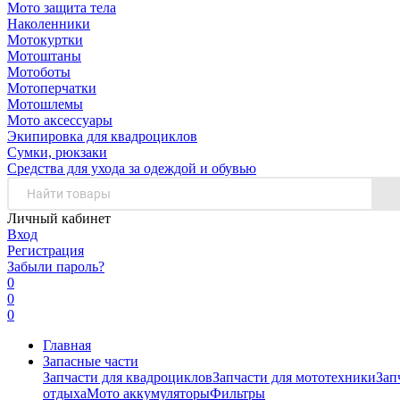
Мото защита тела
Наколенники
Мотокуртки
Мотоштаны
Мотоботы
Мотоперчатки
Мотошлемы
Мото аксессуары
Экипировка для квадроциклов
Сумки, рюкзаки
Средства для ухода за одеждой и обувью
Личный кабинет
Вход
Регистрация
Забыли пароль?
0
0
0
Главная
Запасные части
Запчасти для квадроциклов
Запчасти для мототехники
Зап
отдыха
Мото аккумуляторы
Фильтры