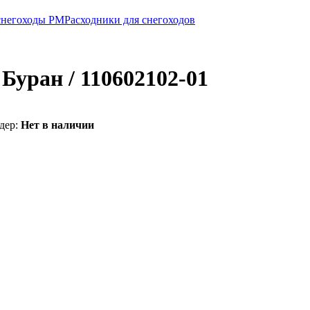
 снегоходы РМ
Расходники для снегоходов
 Буран / 110602102-01
дер:
Нет в наличии