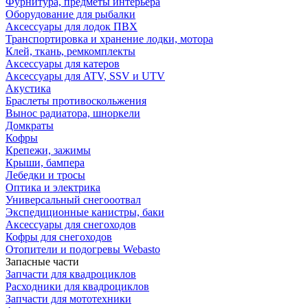
Фурнитура, предметы интерьера
Оборудование для рыбалки
Аксессуары для лодок ПВХ
Транспортировка и хранение лодки, мотора
Клей, ткань, ремкомплекты
Аксессуары для катеров
Аксессуары для ATV, SSV и UTV
Акустика
Браслеты противоскольжения
Вынос радиатора, шноркели
Домкраты
Кофры
Крепежи, зажимы
Крыши, бампера
Лебедки и тросы
Оптика и электрика
Универсальный снегооотвал
Экспедиционные канистры, баки
Аксессуары для снегоходов
Кофры для снегоходов
Отопители и подогревы Webasto
Запасные части
Запчасти для квадроциклов
Расходники для квадроциклов
Запчасти для мототехники