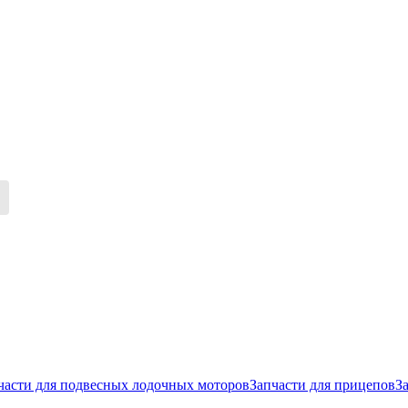
части для подвесных лодочных моторов
Запчасти для прицепов
З