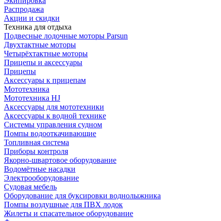
Экипировка
Распродажа
Акции и скидки
Техника для отдыха
Подвесные лодочные моторы Parsun
Двухтактные моторы
Четырёхтактные моторы
Прицепы и аксессуары
Прицепы
Аксессуары к прицепам
Мототехника
Мототехника HJ
Аксессуары для мототехники
Аксессуары к водной технике
Системы управления судном
Помпы водооткачивающие
Топливная система
Приборы контроля
Якорно-швартовое оборудование
Водомётные насадки
Электрооборудование
Судовая мебель
Оборудование для буксировки воднолыжника
Помпы воздушные для ПВХ лодок
Жилеты и спасательное оборудование