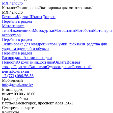
MX / enduro
Каталог
/
Экипировка
/
Экипировка для мототехники
/
MX / enduro
Ботинки
Куртки
Штаны
Джерси
Перейти в раздел
Мото защита
тела
Наколенники
Мотокуртки
Мотоштаны
Мотоботы
Мотоперча
аксессуары
Перейти в раздел
Экипировка для квадроциклов
Сумки, рюкзаки
Средства для
ухода за одеждой и обувью
Перейти в раздел
Распродажа
Акции и скидки
Новости
О компании
Доставка
Оплата
Возврат
товара
Гарантия
Вакансии
Судовождение
Сервисный
центр
Контакты
+7 (771) 086-56-56
Мобильный
info@royal-auto.kz
E-mail адрес
пн-пт: 09.00 - 18.00
График работы
г.Усть-Каменогорск, проспект Абая 156/1
Смотреть на карте
Контакты