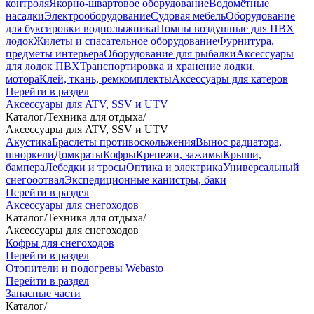
контроля
Якорно-швартовое оборудование
Водомётные
насадки
Электрооборудование
Судовая мебель
Оборудование
для буксировки воднолыжника
Помпы воздушные для ПВХ
лодок
Жилеты и спасательное оборудование
Фурнитура,
предметы интерьера
Оборудование для рыбалки
Аксессуары
для лодок ПВХ
Транспортировка и хранение лодки,
мотора
Клей, ткань, ремкомплекты
Аксессуары для катеров
Перейти в раздел
Аксессуары для ATV, SSV и UTV
Каталог
/
Техника для отдыха
/
Аксессуары для ATV, SSV и UTV
Акустика
Браслеты противоскольжения
Вынос радиатора,
шноркели
Домкраты
Кофры
Крепежи, зажимы
Крыши,
бампера
Лебедки и тросы
Оптика и электрика
Универсальный
снегооотвал
Экспедиционные канистры, баки
Перейти в раздел
Аксессуары для снегоходов
Каталог
/
Техника для отдыха
/
Аксессуары для снегоходов
Кофры для снегоходов
Перейти в раздел
Отопители и подогревы Webasto
Перейти в раздел
Запасные части
Каталог
/