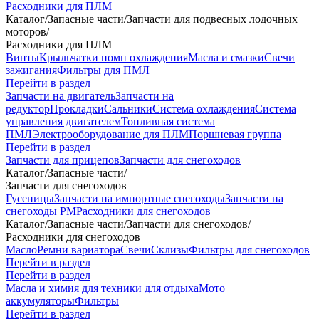
Расходники для ПЛМ
Каталог
/
Запасные части
/
Запчасти для подвесных лодочных
моторов
/
Расходники для ПЛМ
Винты
Крыльчатки помп охлаждения
Масла и смазки
Свечи
зажигания
Фильтры для ПМЛ
Перейти в раздел
Запчасти на двигатель
Запчасти на
редуктор
Прокладки
Сальники
Система охлаждения
Система
управления двигателем
Топливная система
ПМЛ
Электрооборудование для ПЛМ
Поршневая группа
Перейти в раздел
Запчасти для прицепов
Запчасти для снегоходов
Каталог
/
Запасные части
/
Запчасти для снегоходов
Гусеницы
Запчасти на импортные снегоходы
Запчасти на
снегоходы РМ
Расходники для снегоходов
Каталог
/
Запасные части
/
Запчасти для снегоходов
/
Расходники для снегоходов
Масло
Ремни вариатора
Свечи
Склизы
Фильтры для снегоходов
Перейти в раздел
Перейти в раздел
Масла и химия для техники для отдыха
Мото
аккумуляторы
Фильтры
Перейти в раздел