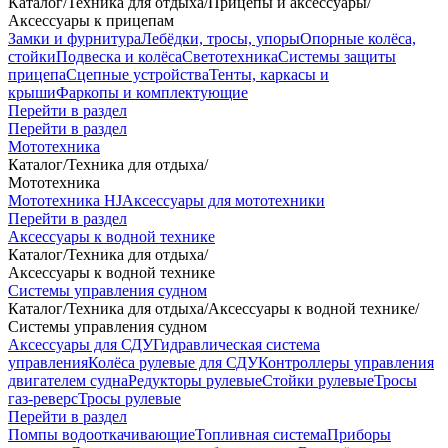
Каталог
/
Техника для отдыха
/
Прицепы и аксессуары
/
Аксессуары к прицепам
Замки и фурнитура
Лебёдки, тросы, упоры
Опорные колёса,
стойки
Подвеска и колёса
Светотехника
Системы защиты
прицепа
Сцепные устройства
Тенты, каркасы и
крыши
Фаркопы и комплектующие
Перейти в раздел
Перейти в раздел
Мототехника
Каталог
/
Техника для отдыха
/
Мототехника
Мототехника HJ
Аксессуары для мототехники
Перейти в раздел
Аксессуары к водной технике
Каталог
/
Техника для отдыха
/
Аксессуары к водной технике
Системы управления судном
Каталог
/
Техника для отдыха
/
Аксессуары к водной технике
/
Системы управления судном
Аксессуары для СДУ
Гидравлическая система
управления
Колёса рулевые для СДУ
Контроллеры управления
двигателем судна
Редукторы рулевые
Стойки рулевые
Тросы
газ-реверс
Тросы рулевые
Перейти в раздел
Помпы водооткачивающие
Топливная система
Приборы