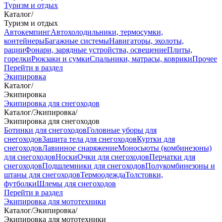
Туризм и отдых
Каталог
/
Туризм и отдых
Автокемпинг
Автохолодильники, термосумки,
контейнеры
Багажные системы
Навигаторы, эхолоты,
рации
Фонари, зарядные устройства, освещение
Плиты,
горелки
Рюкзаки и сумки
Спальники, матрасы, коврики
Прочее
Перейти в раздел
Экипировка
Каталог
/
Экипировка
Экипировка для снегоходов
Каталог
/
Экипировка
/
Экипировка для снегоходов
Ботинки для снегоходов
Головные уборы для
снегоходов
Защита тела для снегоходов
Куртки для
снегоходов
Лавинное снаряжение
Моносьюты (комбинезоны)
для снегоходов
Носки
Очки для снегоходов
Перчатки для
снегоходов
Подшлемники для снегоходов
Полукомбинезоны и
штаны для снегоходов
Термоодежда
Толстовки,
футболки
Шлемы для снегоходов
Перейти в раздел
Экипировка для мототехники
Каталог
/
Экипировка
/
Экипировка для мототехники