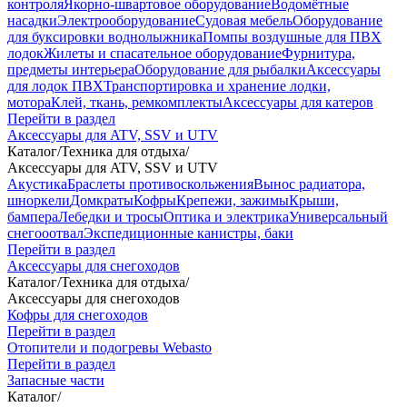
контроля
Якорно-швартовое оборудование
Водомётные
насадки
Электрооборудование
Судовая мебель
Оборудование
для буксировки воднолыжника
Помпы воздушные для ПВХ
лодок
Жилеты и спасательное оборудование
Фурнитура,
предметы интерьера
Оборудование для рыбалки
Аксессуары
для лодок ПВХ
Транспортировка и хранение лодки,
мотора
Клей, ткань, ремкомплекты
Аксессуары для катеров
Перейти в раздел
Аксессуары для ATV, SSV и UTV
Каталог
/
Техника для отдыха
/
Аксессуары для ATV, SSV и UTV
Акустика
Браслеты противоскольжения
Вынос радиатора,
шноркели
Домкраты
Кофры
Крепежи, зажимы
Крыши,
бампера
Лебедки и тросы
Оптика и электрика
Универсальный
снегооотвал
Экспедиционные канистры, баки
Перейти в раздел
Аксессуары для снегоходов
Каталог
/
Техника для отдыха
/
Аксессуары для снегоходов
Кофры для снегоходов
Перейти в раздел
Отопители и подогревы Webasto
Перейти в раздел
Запасные части
Каталог
/