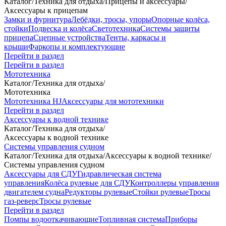
Каталог
/
Техника для отдыха
/
Прицепы и аксессуары
/
Аксессуары к прицепам
Замки и фурнитура
Лебёдки, тросы, упоры
Опорные колёса,
стойки
Подвеска и колёса
Светотехника
Системы защиты
прицепа
Сцепные устройства
Тенты, каркасы и
крыши
Фаркопы и комплектующие
Перейти в раздел
Перейти в раздел
Мототехника
Каталог
/
Техника для отдыха
/
Мототехника
Мототехника HJ
Аксессуары для мототехники
Перейти в раздел
Аксессуары к водной технике
Каталог
/
Техника для отдыха
/
Аксессуары к водной технике
Системы управления судном
Каталог
/
Техника для отдыха
/
Аксессуары к водной технике
/
Системы управления судном
Аксессуары для СДУ
Гидравлическая система
управления
Колёса рулевые для СДУ
Контроллеры управления
двигателем судна
Редукторы рулевые
Стойки рулевые
Тросы
газ-реверс
Тросы рулевые
Перейти в раздел
Помпы водооткачивающие
Топливная система
Приборы