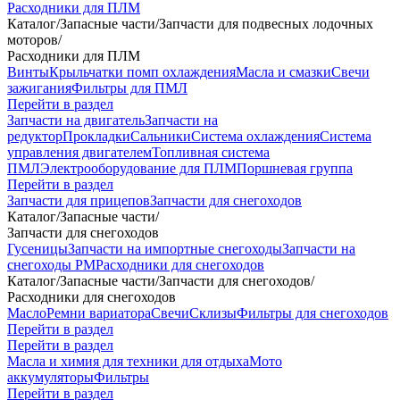
Расходники для ПЛМ
Каталог
/
Запасные части
/
Запчасти для подвесных лодочных
моторов
/
Расходники для ПЛМ
Винты
Крыльчатки помп охлаждения
Масла и смазки
Свечи
зажигания
Фильтры для ПМЛ
Перейти в раздел
Запчасти на двигатель
Запчасти на
редуктор
Прокладки
Сальники
Система охлаждения
Система
управления двигателем
Топливная система
ПМЛ
Электрооборудование для ПЛМ
Поршневая группа
Перейти в раздел
Запчасти для прицепов
Запчасти для снегоходов
Каталог
/
Запасные части
/
Запчасти для снегоходов
Гусеницы
Запчасти на импортные снегоходы
Запчасти на
снегоходы РМ
Расходники для снегоходов
Каталог
/
Запасные части
/
Запчасти для снегоходов
/
Расходники для снегоходов
Масло
Ремни вариатора
Свечи
Склизы
Фильтры для снегоходов
Перейти в раздел
Перейти в раздел
Масла и химия для техники для отдыха
Мото
аккумуляторы
Фильтры
Перейти в раздел