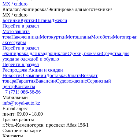
MX / enduro
Каталог
/
Экипировка
/
Экипировка для мототехники
/
MX / enduro
Ботинки
Куртки
Штаны
Джерси
Перейти в раздел
Мото защита
тела
Наколенники
Мотокуртки
Мотоштаны
Мотоботы
Мотоперча
аксессуары
Перейти в раздел
Экипировка для квадроциклов
Сумки, рюкзаки
Средства для
ухода за одеждой и обувью
Перейти в раздел
Распродажа
Акции и скидки
Новости
О компании
Доставка
Оплата
Возврат
товара
Гарантия
Вакансии
Судовождение
Сервисный
центр
Контакты
+7 (771) 086-56-56
Мобильный
info@royal-auto.kz
E-mail адрес
пн-пт: 09.00 - 18.00
График работы
г.Усть-Каменогорск, проспект Абая 156/1
Смотреть на карте
Контакты