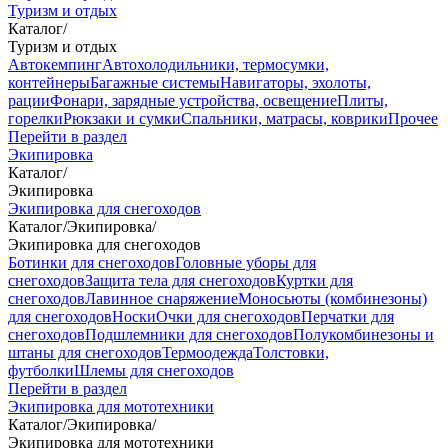
Туризм и отдых
Каталог
/
Туризм и отдых
Автокемпинг
Автохолодильники, термосумки,
контейнеры
Багажные системы
Навигаторы, эхолоты,
рации
Фонари, зарядные устройства, освещение
Плиты,
горелки
Рюкзаки и сумки
Спальники, матрасы, коврики
Прочее
Перейти в раздел
Экипировка
Каталог
/
Экипировка
Экипировка для снегоходов
Каталог
/
Экипировка
/
Экипировка для снегоходов
Ботинки для снегоходов
Головные уборы для
снегоходов
Защита тела для снегоходов
Куртки для
снегоходов
Лавинное снаряжение
Моносьюты (комбинезоны)
для снегоходов
Носки
Очки для снегоходов
Перчатки для
снегоходов
Подшлемники для снегоходов
Полукомбинезоны и
штаны для снегоходов
Термоодежда
Толстовки,
футболки
Шлемы для снегоходов
Перейти в раздел
Экипировка для мототехники
Каталог
/
Экипировка
/
Экипировка для мототехники