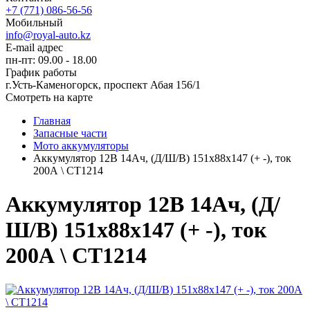
+7 (771) 086-56-56
Мобильный
info@royal-auto.kz
E-mail адрес
пн-пт: 09.00 - 18.00
График работы
г.Усть-Каменогорск, проспект Абая 156/1
Смотреть на карте
Главная
Запасные части
Мото аккумуляторы
Аккумулятор 12В 14Ач, (Д/Ш/В) 151x88x147 (+ -), ток
200А \ СТ1214
Аккумулятор 12В 14Ач, (Д/
Ш/В) 151x88x147 (+ -), ток
200А \ СТ1214