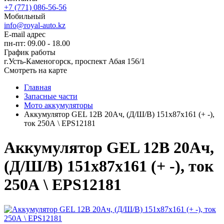
+7 (771) 086-56-56
Мобильный
info@royal-auto.kz
E-mail адрес
пн-пт: 09.00 - 18.00
График работы
г.Усть-Каменогорск, проспект Абая 156/1
Смотреть на карте
Главная
Запасные части
Мото аккумуляторы
Аккумулятор GEL 12В 20Ач, (Д/Ш/В) 151x87x161 (+ -),
ток 250А \ EPS12181
Аккумулятор GEL 12В 20Ач,
(Д/Ш/В) 151x87x161 (+ -), ток
250А \ EPS12181