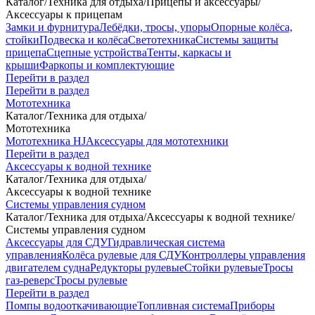
Каталог
/
Техника для отдыха
/
Прицепы и аксессуары
/
Аксессуары к прицепам
Замки и фурнитура
Лебёдки, тросы, упоры
Опорные колёса,
стойки
Подвеска и колёса
Светотехника
Системы защиты
прицепа
Сцепные устройства
Тенты, каркасы и
крыши
Фаркопы и комплектующие
Перейти в раздел
Перейти в раздел
Мототехника
Каталог
/
Техника для отдыха
/
Мототехника
Мототехника HJ
Аксессуары для мототехники
Перейти в раздел
Аксессуары к водной технике
Каталог
/
Техника для отдыха
/
Аксессуары к водной технике
Системы управления судном
Каталог
/
Техника для отдыха
/
Аксессуары к водной технике
/
Системы управления судном
Аксессуары для СДУ
Гидравлическая система
управления
Колёса рулевые для СДУ
Контроллеры управления
двигателем судна
Редукторы рулевые
Стойки рулевые
Тросы
газ-реверс
Тросы рулевые
Перейти в раздел
Помпы водооткачивающие
Топливная система
Приборы