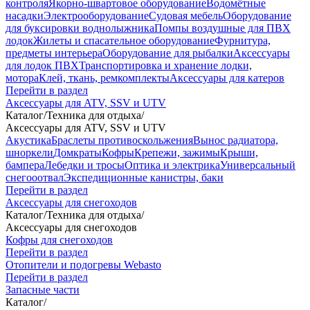
контроля
Якорно-швартовое оборудование
Водомётные
насадки
Электрооборудование
Судовая мебель
Оборудование
для буксировки воднолыжника
Помпы воздушные для ПВХ
лодок
Жилеты и спасательное оборудование
Фурнитура,
предметы интерьера
Оборудование для рыбалки
Аксессуары
для лодок ПВХ
Транспортировка и хранение лодки,
мотора
Клей, ткань, ремкомплекты
Аксессуары для катеров
Перейти в раздел
Аксессуары для ATV, SSV и UTV
Каталог
/
Техника для отдыха
/
Аксессуары для ATV, SSV и UTV
Акустика
Браслеты противоскольжения
Вынос радиатора,
шноркели
Домкраты
Кофры
Крепежи, зажимы
Крыши,
бампера
Лебедки и тросы
Оптика и электрика
Универсальный
снегооотвал
Экспедиционные канистры, баки
Перейти в раздел
Аксессуары для снегоходов
Каталог
/
Техника для отдыха
/
Аксессуары для снегоходов
Кофры для снегоходов
Перейти в раздел
Отопители и подогревы Webasto
Перейти в раздел
Запасные части
Каталог
/