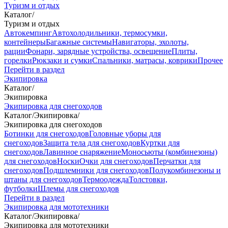
Туризм и отдых
Каталог
/
Туризм и отдых
Автокемпинг
Автохолодильники, термосумки,
контейнеры
Багажные системы
Навигаторы, эхолоты,
рации
Фонари, зарядные устройства, освещение
Плиты,
горелки
Рюкзаки и сумки
Спальники, матрасы, коврики
Прочее
Перейти в раздел
Экипировка
Каталог
/
Экипировка
Экипировка для снегоходов
Каталог
/
Экипировка
/
Экипировка для снегоходов
Ботинки для снегоходов
Головные уборы для
снегоходов
Защита тела для снегоходов
Куртки для
снегоходов
Лавинное снаряжение
Моносьюты (комбинезоны)
для снегоходов
Носки
Очки для снегоходов
Перчатки для
снегоходов
Подшлемники для снегоходов
Полукомбинезоны и
штаны для снегоходов
Термоодежда
Толстовки,
футболки
Шлемы для снегоходов
Перейти в раздел
Экипировка для мототехники
Каталог
/
Экипировка
/
Экипировка для мототехники