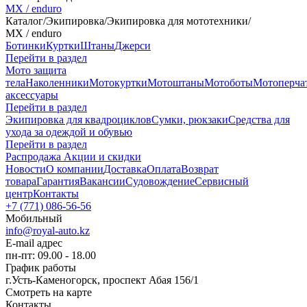
MX / enduro
Каталог
/
Экипировка
/
Экипировка для мототехники
/
MX / enduro
Ботинки
Куртки
Штаны
Джерси
Перейти в раздел
Мото защита
тела
Наколенники
Мотокуртки
Мотоштаны
Мотоботы
Мотоперча
аксессуары
Перейти в раздел
Экипировка для квадроциклов
Сумки, рюкзаки
Средства для
ухода за одеждой и обувью
Перейти в раздел
Распродажа
Акции и скидки
Новости
О компании
Доставка
Оплата
Возврат
товара
Гарантия
Вакансии
Судовождение
Сервисный
центр
Контакты
+7 (771) 086-56-56
Мобильный
info@royal-auto.kz
E-mail адрес
пн-пт: 09.00 - 18.00
График работы
г.Усть-Каменогорск, проспект Абая 156/1
Смотреть на карте
Контакты